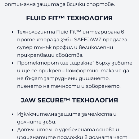
оптимална защита за всички спортове.
FLUID FIT™ ТЕХНОЛОГИЯ
Технологията Fluid Fit™ интегрирана в
протектора за зъби SAFEJAWZ предлага
супер тънък профил и великолепни
прикрепващи свойства.
Протекторът ще „щракне“ върху зъбите
и ще се прикрепи комфортно, така че да
не бъдат затруднени дишането,
пиенето на течности и говоренето.
JAW SECURE™ ТЕХНОЛОГИЯ
Изключителна защита за челюста и
долните зъби.
Допълнително удебелената основа и
издигнатите подложки в долната част