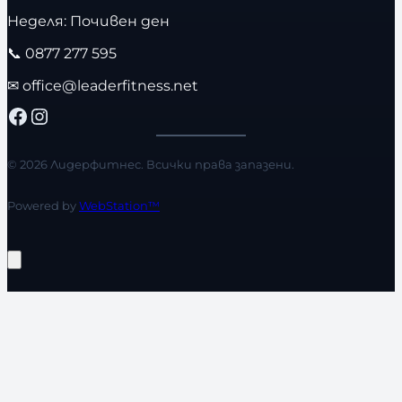
Неделя: Почивен ден
📞
0877 277 595
✉
office@leaderfitness.net
Facebook
Instagram
© 2026 Лидерфитнес. Всички права запазени.
Powered by
WebStation™