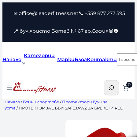
Към
✉ office@leaderfitness.net
📞 +359 877 277 595
съдържанието
Instagram
Faceboo
📍 бул.Христо Ботев № 67 гр.София
Категории
Търсен
Начало
Марки
Блог
Контакти
Търсене
0
Начало
/
Бойни спортове
/
Протектори Гуми за
уста
/ ПРОТЕКТОР ЗА ЗЪБИ SAFEJAWZ ЗА БРЕКЕТИ RED