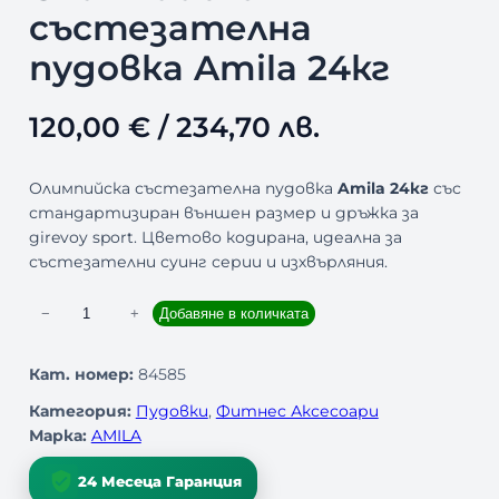
състезателна
пудовка Amila 24кг
120,00
€
/ 234,70 лв.
Олимпийска състезателна пудовка
Amila 24кг
със
стандартизиран външен размер и дръжка за
girevoy sport. Цветово кодирана, идеална за
състезателни суинг серии и изхвърляния.
к
−
+
Добавяне в количката
о
л
Кат. номер:
84585
и
Категория:
Пудовки
, 
Фитнес Аксесоари
ч
Марка:
AMILA
е
с
24 Месеца Гаранция
т