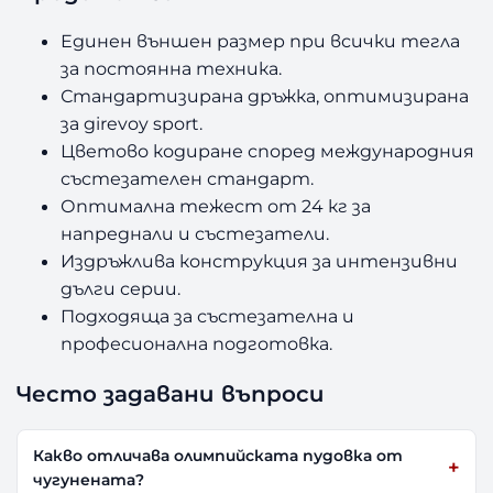
Единен външен размер при всички тегла
за постоянна техника.
Стандартизирана дръжка, оптимизирана
за girevoy sport.
Цветово кодиране според международния
състезателен стандарт.
Оптимална тежест от 24 кг за
напреднали и състезатели.
Издръжлива конструкция за интензивни
дълги серии.
Подходяща за състезателна и
професионална подготовка.
Често задавани въпроси
Какво отличава олимпийската пудовка от
чугунената?