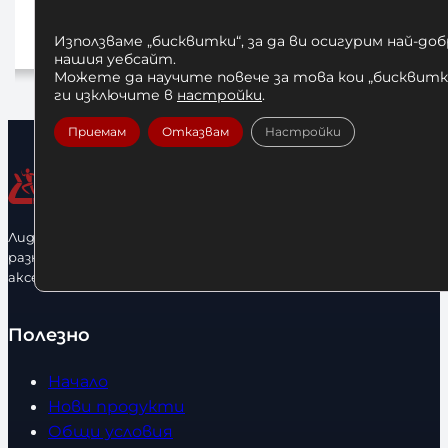
75,00
€
/ 146,69 лв.
Използваме „бисквитки“, за да ви осигурим най-до
Добавяне в количката
нашия уебсайт.
До
Можете да научите повече за това кои „бисквитки
ги изключите в
настройки
.
Приемам
Отказвам
Настройки
Лидерфитнес е водещ вносител и представител на голямо
разнообразие от бойна екипировка, фитнес уреди и
аксесоари.
Полезно
Начало
Нови продукти
Общи условия