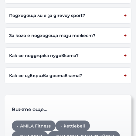
Подходяща ли е за girevoy sport?
За кого е подходяща тази тежест?
Как се поддържа пудовката?
Как се извършва доставката?
Вижте още…
AMILA Fitness
kettlebell