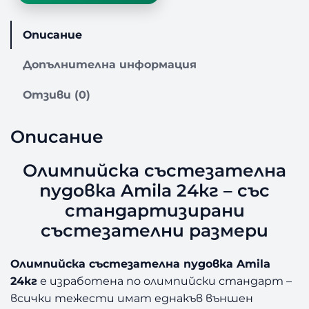
в
о
Описание
з
а
Допълнителна информация
О
л
Отзиви (0)
и
м
п
Описание
и
й
Олимпийска състезателна
с
пудовка Amila 24кг – със
к
а
стандартизирани
с
състезателни размери
ъ
с
Олимпийска състезателна пудовка Amila
т
24кг
е изработена по олимпийски стандарт –
е
з
всички тежести имат еднакъв външен