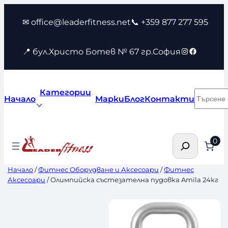
Към
✉ office@leaderfitness.net
📞 +359 877 277 595
съдържанието
Instagram
Faceboo
📍 бул.Христо Ботев № 67 гр.София
Категории
Търсен
Начало
Марки
Блог
Контакти
Търсене
0
Начало
/
Фитнес Оборудване и Аксесоари
/
Фитнес
Аксесоари
/ Олимпийска състезателна пудовка Amila 24кг