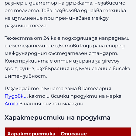
а
размер и диаметър на дръжката, независимо
т
от теглото. Това позволява еднаква техника
е
на изпълнение при преминаване между
л
различни тегла.
н
а
Тежестта от 24 кг е подходяща за напреднали
п
и състезатели и е цветово кодирана според
у
международния състезателен стандарт.
д
Конструкцията е оптимизирана за girevoy
о
в
sport, суинг, изхвърляния и дълги серии с висока
к
интензивност.
а
A
Разгледайте пълната гама в категория
m
Пудовки
, както и всички продукти на марка
i
Amila
в нашия онлайн магазин.
l
a
Характеристики на продукта
2
4
Характеристика
Описание
к