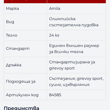
г
Марка
Amila
Олимпийска
Вид
състезателна пудовка
Тегло
24 кг
Единен външен размер
Стандарт
за всички тегла
Стандартизирана за
Дръжка
girevoy sport
Състезания, girevoy sport,
Подходяща за
суинг, изхвърляния
Артикулен код
84585
Предимства