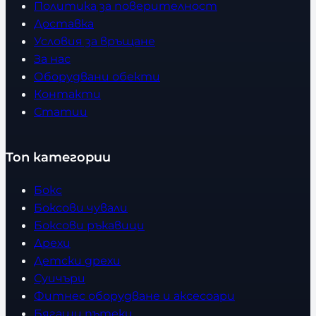
Политика за поверителност
Доставка
Условия за връщане
За нас
Оборудвани обекти
Контакти
Статии
Топ категории
Бокс
Боксови чували
Боксови ръкавици
Дрехи
Детски дрехи
Суичъри
Фитнес оборудване и аксесоари
Бягащи пътеки