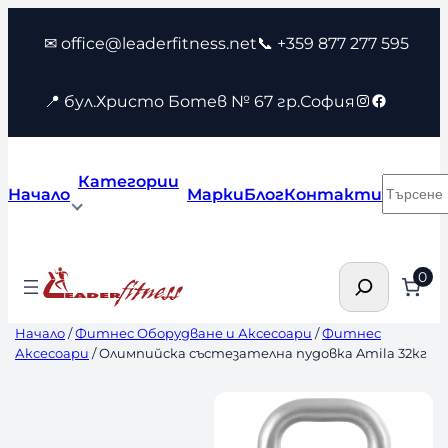
Към
✉ office@leaderfitness.net
📞 +359 877 277 595
съдържанието
Instagram
Faceboo
📍 бул.Христо Ботев № 67 гр.София
Категории
Търсен
Начало
Марки
Блог
Контакти
Търсене
0
Начало
/
Фитнес Оборудване и Аксесоари
/
Фитнес
Аксесоари
/ Олимпийска състезателна пудовка Amila 32кг