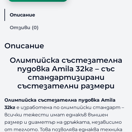
в
о
Описание
з
а
Отзиви (0)
О
л
и
Описание
м
п
Олимпийска състезателна
и
пудовка Amila 32кг – със
й
с
стандартизирани
к
състезателни размери
а
с
Олимпийска състезателна пудовка Amila
ъ
32кг
е изработена по олимпийски стандарт –
с
т
всички тежести имат еднакъв външен
е
размер и диаметър на дръжката, независимо
з
от теглото. Това позволява еднаква техника