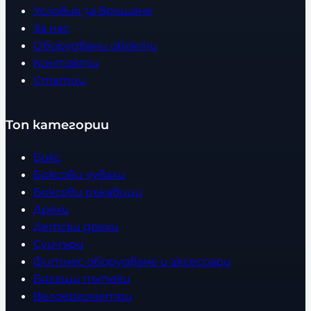
Условия за връщане
За нас
Оборудвани обекти
Контакти
Статии
Топ категории
Бокс
Боксови чували
Боксови ръкавици
Дрехи
Детски дрехи
Суичъри
Фитнес оборудване и аксесоари
Бягащи пътеки
Велоергометри