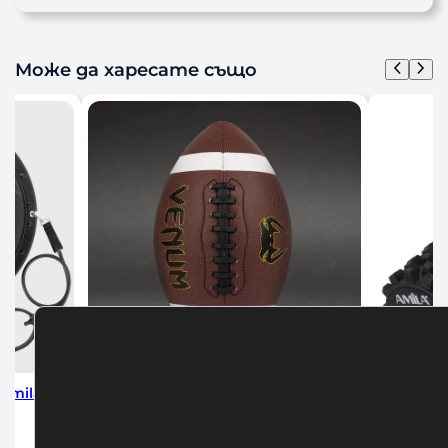
Може да харесате също
 Lineup Football Series
Бухалка-гира Amila Clubbell 
Official
75,00
€
/ 146,69 лв.
30,00
€
/ 58,67 лв.