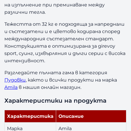
а
на изпълнение при преминаване между
т
различни тегла.
е
л
Тежестта от 32 кг е подходяща за напреднали
н
и състезатели и е цветово кодирана според
а
международния състезателен стандарт.
п
Конструкцията е оптимизирана за girevoy
у
д
sport, суинг, изхвърляния и дълги серии с висока
о
интензивност.
в
к
Разгледайте пълната гама в категория
а
Пудовки
, както и всички продукти на марка
A
Amila
в нашия онлайн магазин.
m
i
Характеристики на продукта
l
a
Характеристика
Описание
3
2
Марка
Amila
к