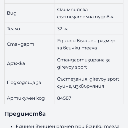
г
Олимпийска
Вид
състезателна пудовка
Тегло
32 кг
Единен външен размер
Стандарт
за всички тегла
Стандартизирана за
Дръжка
girevoy sport
Състезания, girevoy sport,
Подходяща за
суинг, изхвърляния
Артикулен код
84587
Предимства
Единен външен размер при всички тегла