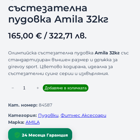
състезателна
пудовка Amila 32кг
165,00
€
/ 322,71 лв.
Олимпийска състезателна пудовка
Amila 32кг
със
стандартизиран външен размер и дръжка за
girevoy sport. Цветово кодирана, идеална за
състезателни суинг серии и изхвърляния.
к
−
+
Добавяне в количката
о
л
Кат. номер:
84587
и
Категория:
Пудовки
, 
Фитнес Аксесоари
ч
Марка:
AMILA
е
с
24 Месеца Гаранция
т