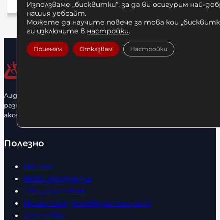
Използваме „бисквитки“, за да ви осигурим най-до
Добавяне в количката
Добавяне в количката
нашия уебсайт.
Можете да научите повече за това кои „бисквитки
ги изключите в
настройки
.
Приемам
Отказвам
Настройки
Лидерфитнес е водещ вносител и представител на голямо
разнообразие от бойна екипировка, фитнес уреди и
аксесоари.
Полезно
Начало
Нови продукти
Общи условия
Политика за поверителност
Доставка