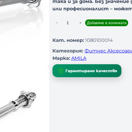
така и за дома. Без значени
или професионалист – может
−
+
Добавяне в количката
к
о
л
Кат. номер:
1080100014
и
Категория:
Фитнес Аксесоар
ч
Марка:
AMILA
е
с
Гарантирано качество
т
в
о
з
а
Р
ъ
к