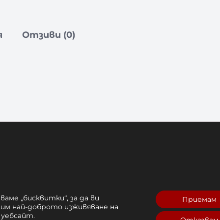
я
Отзиви (0)
за тежести от хромиран метал с предпазите
ие на кръстосано назъбената повърхност за 
ират тежестите.
Посочената цена е за 1 бро
о – начинаещи, напреднали и професионалист
бодибилдинг, класически силови упражнения 
ваме „бисквитки“, за да ви
Приемам
 употреба.
рим най-доброто изживяване на
 уебсайт.