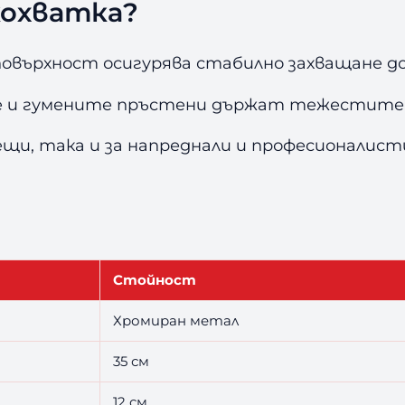
кохватка?
овърхност осигурява стабилно захващане до
е и гумените пръстени държат тежестите з
щи, така и за напреднали и професионалисти
Стойност
Хромиран метал
35 см
12 см