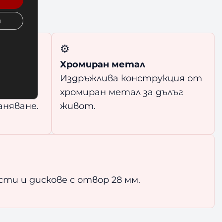
и
⚙️
Хромиран метал
Издръжлива конструкция от
ват
хромиран метал за дълъг
няване.
живот.
и и дискове с отвор 28 мм.