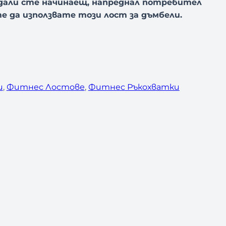
е дали сте начинаещ, напреднал потребител
е да използвате този лост за дъмбели.
и
, 
Фитнес Лостове
, 
Фитнес Ръкохватки