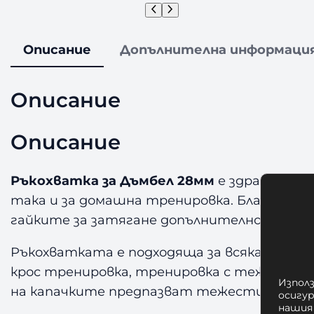
Описание
Допълнителна информаци
Описание
Описание
Ръкохватка за Дъмбел 28мм
е здрав лост 
така и за домашна тренировка. Благодарен
гайките за затягане допълнително фикс
Ръкохватката е подходяща за всякакво нив
крос тренировка, тренировка с тежести, 
Използ
на капачките предпазват тежестите при
осигу
нашия