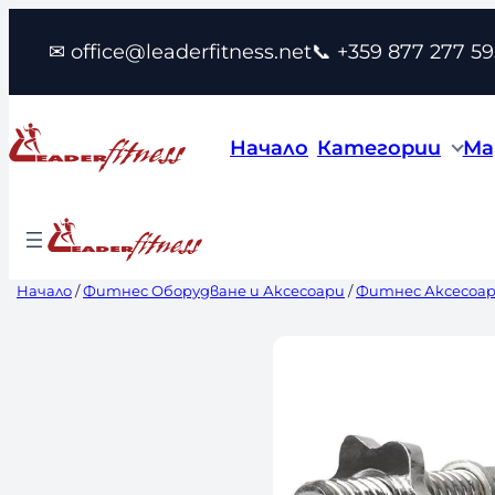
Към
✉ office@leaderfitness.net
📞 +359 877 277 59
съдържанието
Начало
Категории
Ма
Начало
/
Фитнес Оборудване и Аксесоари
/
Фитнес Аксесоа