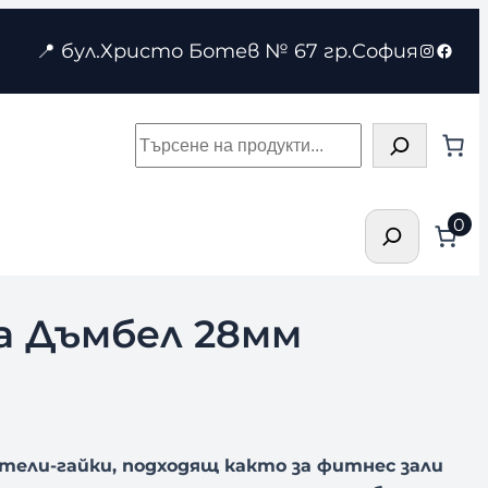
Instagr
Face
📍 бул.Христо Ботев № 67 гр.София
Търсене
Търсене
0
а Дъмбел 28мм
тели-гайки, подходящ както за фитнес зали