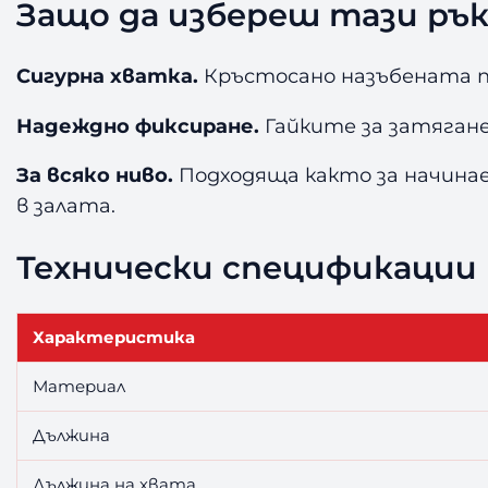
Защо да избереш тази ръ
Сигурна хватка.
Кръстосано назъбената п
Надеждно фиксиране.
Гайките за затяган
За всяко ниво.
Подходяща както за начинае
в залата.
Технически спецификации
Характеристика
Материал
Дължина
Дължина на хвата