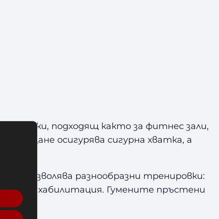
ли-гайки, подходящ както за фитнес зали,
захващане осигурява сигурна хватка, а
й.
и – и позволява разнообразни тренировки:
и дори рехабилитация. Гумените пръстени