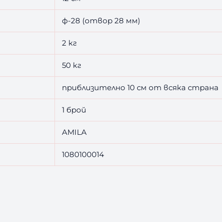
ф-28 (отвор 28 мм)
2 кг
50 кг
приблизително 10 см от всяка страна
1 брой
AMILA
1080100014