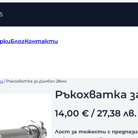
5
рки
Блог
Контакти
ри
/ Ръкохватка за Дъмбел 28мм
Ръкохватка з
14,00
€
/ 27,38 лв.
Лост за тежести с предпази