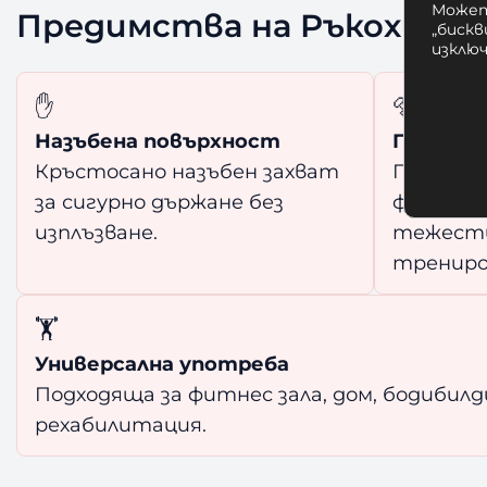
Может
Предимства на Ръкохватк
„бискв
изклю
✋
🔩
Назъбена повърхност
Гайки за
Кръстосано назъбен захват
Предпаз
за сигурно държане без
фиксира
изплъзване.
тежести
трениро
🏋️
Универсална употреба
Подходяща за фитнес зала, дом, бодибилд
рехабилитация.