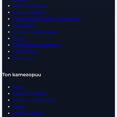
Нови продукти
Общи условия
Политика за поверителност
Доставка
Условия за връщане
За нас
Оборудвани обекти
Контакти
Статии
Топ категории
Бокс
Боксови чували
Боксови ръкавици
Дрехи
Детски дрехи