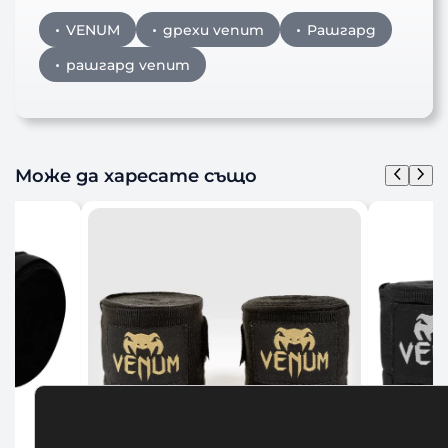
VENUM
дрехи venum
Рашгард
рашгард venum
Може да харесате също