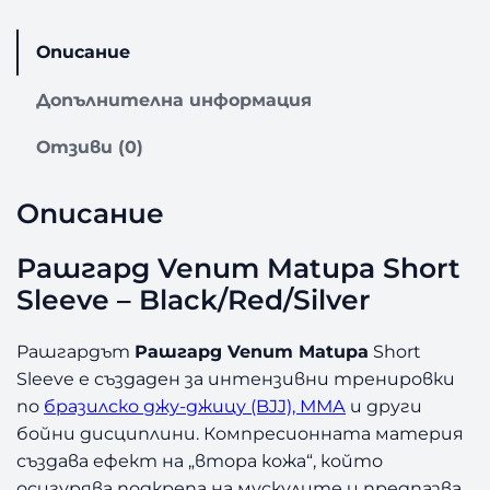
Описание
Допълнителна информация
Отзиви (0)
Описание
Рашгард Venum Matupa Short
Sleeve – Black/Red/Silver
Рашгардът
Рашгард Venum Matupa
Short
Sleeve е създаден за интензивни тренировки
по
бразилско джу-джицу (BJJ), ММА
и други
бойни дисциплини. Компресионната материя
създава ефект на „втора кожа“, който
осигурява подкрепа на мускулите и предпазва