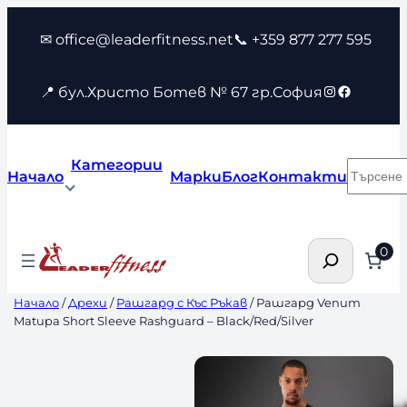
Към
✉ office@leaderfitness.net
📞 +359 877 277 595
съдържанието
Instagram
Faceboo
📍 бул.Христо Ботев № 67 гр.София
Категории
Търсен
Начало
Марки
Блог
Контакти
Търсене
0
Начало
/
Дрехи
/
Рашгард с Къс Ръкав
/ Рашгард Venum
Matupa Short Sleeve Rashguard – Black/Red/Silver