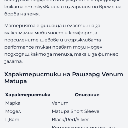
кожата от ожулвания и изгаряния по време на
борба на земя.
Материята е дишаща и еластична за
максимална мобилност и комфорт, а
подсилените шевове и издръжливата
performance тъкан правят този модел
подходящ както за тепиха, така и за фитнес
залата.
Характеристики на Рашгард Venum
Matupa
Характеристика
Описание
Марка
Venum
Модел
Matupa Short Sleeve
Цвят
Black/Red/Silver
Компресионна, дишаща и