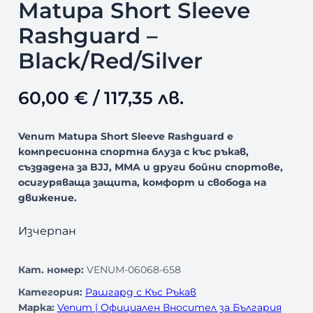
Matupa Short Sleeve
Rashguard –
Black/Red/Silver
60,00
€
/ 117,35 лв.
Venum Matupa Short Sleeve Rashguard е
компресионна спортна блуза с къс ръкав,
създадена за BJJ, MMA и други бойни спортове,
осигуряваща защита, комфорт и свобода на
движение.
Изчерпан
Кат. номер:
VENUM-06068-658
Категория:
Рашгард с Къс Ръкав
Марка:
Venum | Официален Вносител за България