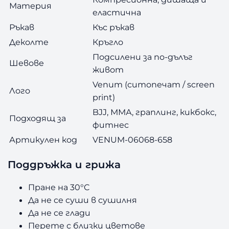
Материя
еластична
Ръкав
Къс ръкав
Деколте
Кръгло
Подсилени за по-дълъг
Шевове
живот
Venum (ситопечат / screen
Лого
print)
BJJ, ММА, граплинг, кикбокс,
Подходящ за
фитнес
Артикулен код
VENUM-06068-658
Поддръжка и грижа
Пране на 30°C
Да не се суши в сушилня
Да не се глади
Перете с близки цветове