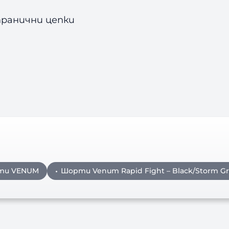
транични цепки
ти VENUM
Шорти Venum Rapid Fight – Black/Storm G