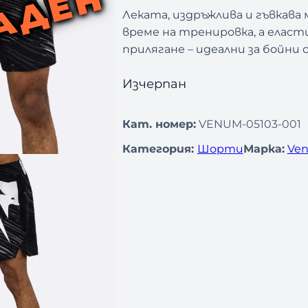
АДЕН
Леката, издръжлива и гъвкав
време на тренировка, а еласт
прилягане – идеални за бойни 
Изчерпан
Кат. номер:
VENUM-05103-001
Категория:
Шорти
Марка:
Ven