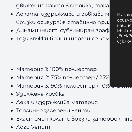
движение както в стойка, така и на зе
Леката, издръжлива и гъвкава материя
Използ
осигу
връзки осигурява стабилно прилягане –
нашия
Динамичният, сублимиран графичен диза
Может
„бискв
Тези мъжки бойни шорти се комбинира
изклю
Материя 1: 100% полиестер
Материя 2: 75% полиестер / 25% еласт
Материя 3: 90% полиестер / 10% еласт
Удължена кройка
Лека и издръжлива материя
Топлинно залепени ленти
Еластичен колан с връзки за перфектн
Лого Venum