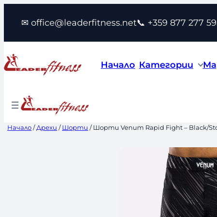
Към
✉ office@leaderfitness.net
📞 +359 877 277 59
съдържанието
Начало
Категории
Ма
Начало
/
Дрехи
/
Шорти
/ Шорти Venum Rapid Fight – Black/St