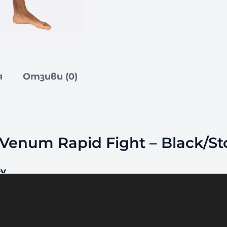
я
Отзиви (0)
enum Rapid Fight – Black/St
ey
um Rapid е колекция от бойно облекло, вдъх
 бойни шорти с термозалепени странични цепк