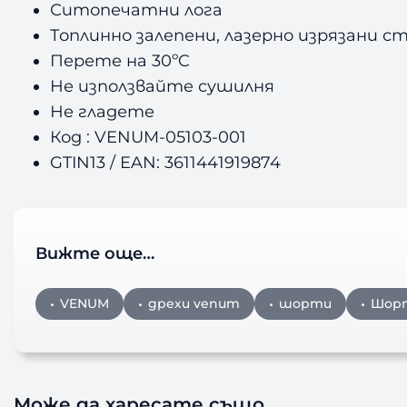
Ситопечатни лога
Топлинно залепени, лазерно изрязани с
Перете на 30ºC
Не използвайте сушилня
Не гладете
Код : VENUM-05103-001
GTIN13 / EAN: 3611441919874
Вижте още…
VENUM
дрехи venum
шорти
Шор
Може да харесате също