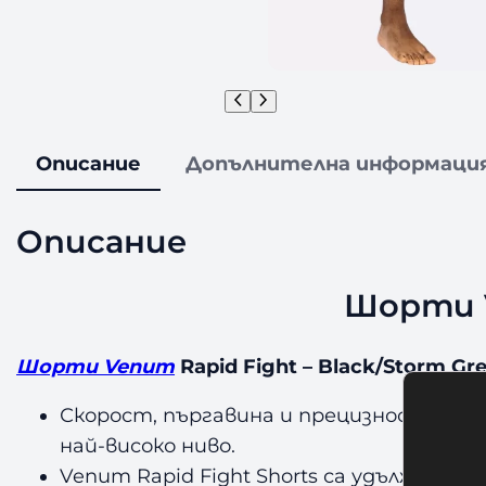
Описание
Допълнителна информаци
Описание
Шорти V
Шорти Venum
Rapid Fight – Black/Storm Gr
Скорост, пъргавина и прецизност: Ven
най-високо ниво.
Venum Rapid Fight Shorts са удължени