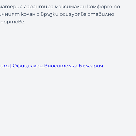
а материя гарантира максимален комфорт по
ичният колан с връзки осигурява стабилно
спортове.
um | Официален Вносител за България