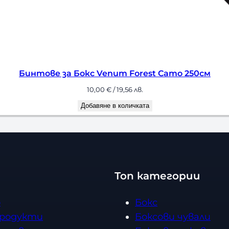
е за Бокс Venum Forest Camo 250см
10,00
€
/ 19,56 лв.
Добавяне в количката
Топ категории
о
Бокс
продукти
Боксови чували