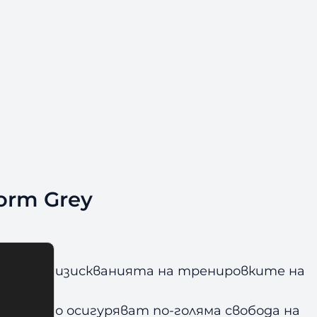
orm Grey
новена от изискванията на тренировките на
и, които осигуряват по-голяма свобода на