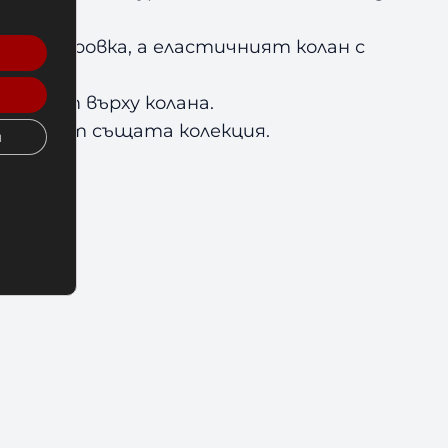
 тренировка, а еластичният колан с
а Venum върху колана.
дукти от същата колекция.
и