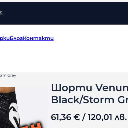
5
рки
Блог
Контакти
orm Grey
Шорти Venum 
Black/Storm G
61,36
€
/ 120,01 лв.