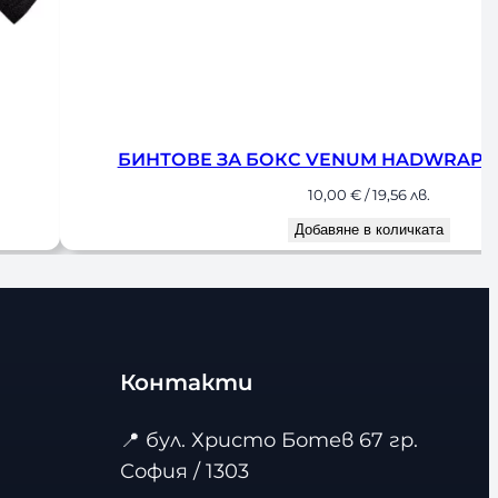
БИНТОВЕ ЗА БОКС VENUM HADWRAPS 250 cm BLU
10,00
€
/ 19,56 лв.
Добавяне в количката
Контакти
📍
бул. Христо Ботев 67 гр.
София / 1303