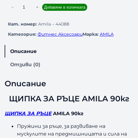
к
−
+
Добавяне в количката
о
л
Кат. номер:
Amila – 44088
и
Категория:
Фитнес Аксесоари
Марка:
AMILA
ч
е
с
Описание
т
в
Отзиви (0)
о
з
Описание
а
Щ
И
ЩИПКА ЗА РЪЦЕ AMILA 90кг
П
К
ЩИПКА ЗА РЪЦЕ
AMILA 90кг
А
З
Пружини за ръце, за развиване на
А
мускулите на предмишницата и сила на
Р