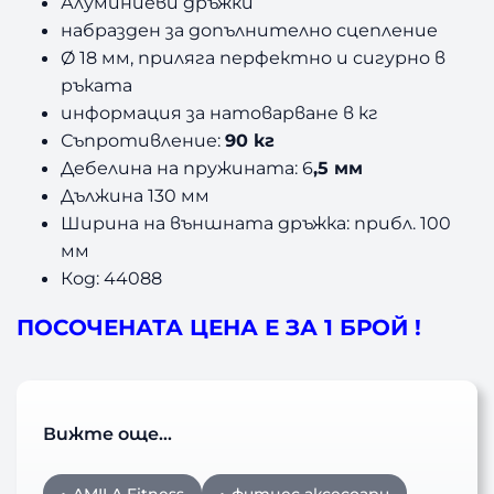
Алуминиеви дръжки
набразден за допълнително сцепление
Ø 18 мм, приляга перфектно и сигурно в
ръката
информация за натоварване в кг
Съпротивление:
90 кг
Дебелина на пружината: 6
,5 мм
Дължина 130 мм
Ширина на външната дръжка: прибл. 100
мм
Код: 44088
ПОСОЧЕНАТА ЦЕНА Е ЗА 1 БРОЙ !
Вижте още…
AMILA Fitness
фитнес аксесоари