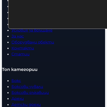
Начало
Нови продукти
Общи условия
Политика за поверителност
Доставка
Условия за връщане
За нас
Оборудвани обекти
Контакти
Статии
Топ категории
Бокс
Боксови чували
Боксови ръкавици
Дрехи
Детски дрехи