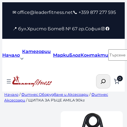
Към
✉ office@leaderfitness.net
📞 +359 877 277 595
съдържанието
Instagram
Faceboo
📍 бул.Христо Ботев № 67 гр.София
Категории
Търсен
Начало
Марки
Блог
Контакти
Търсене
0
Начало
/
Фитнес Оборудване и Аксесоари
/
Фитнес
Аксесоари
/ ЩИПКА ЗА РЪЦЕ AMILA 90кг