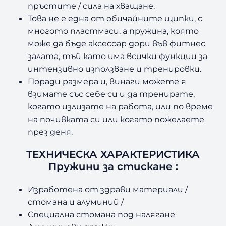
пръстите / сила на хващане.
Ъ
Това не е една от обичайните щипки, с
Ц
многото пластмаси, а пружина, която
Е
A
може да бъде аксесоар дори във фитнес
M
залата, тъй като има всички функции за
I
интензивно използване и тренировки.
L
Поради размера и, винаги можете я
A
взимате със себе си и да тренирате,
9
когато излизате на работа, или по време
0
на почивката си или когато пожелаете
к
г
през деня.
ТЕХНИЧЕСКА ХАРАКТЕРИСТИКА
Пружини за стискане :
Изработена от здрави материали /
стомана и алуминий /
Специална стомана под налягане