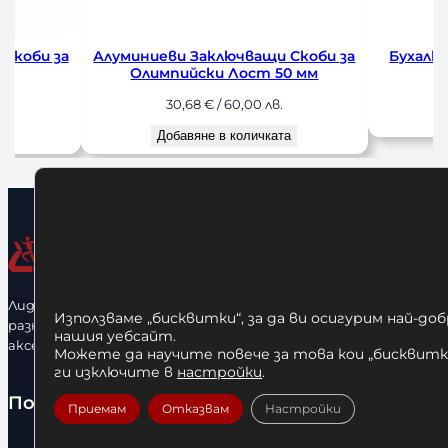
Скоби за
Алуминиеви Заключващи Скоби за
Бухалка
Олимпийски Лост 50 мм
30,68
€
/ 60,00 лв.
а
Добавяне в количката
Лидерфитнес е водещ вносител и представител на голямо
Използваме „бисквитки“, за да ви осигурим най-до
разнообразие от бойна екипировка, фитнес уреди и
нашия уебсайт.
аксесоари.
Можете да научите повече за това кои „бисквитки
ги изключите в
настройки
.
Полезно
Приемам
Отказвам
Настройки