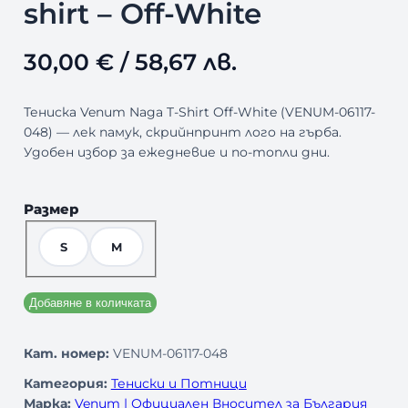
shirt – Off-White
30,00
€
/ 58,67 лв.
Тениска Venum Naga T-Shirt Off-White (VENUM-06117-
048) — лек памук, скрийнпринт лого на гърба.
Удобен избор за ежедневие и по-топли дни.
Размер
S
M
Добавяне в количката
Кат. номер:
VENUM-06117-048
Категория:
Тениски и Потници
Марка:
Venum | Официален Вносител за България