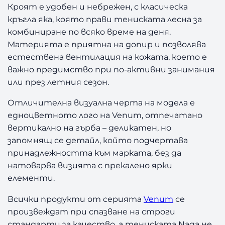
Кроят е удобен и небрежен, с класическа
кръгла яка, която прави тениската лесна за
комбиниране по всяко време на деня.
Материята е приятна на допир и позволява
естествена вентилация на кожата, което е
важно предимство при по-активни занимания
или през летния сезон.
Отличителна визуална черта на модела е
едноцветното лого на Venum, отпечатано
вертикално на гърба – деликатен, но
запомнящ се детайл, който подчертава
принадлежността към марката, без да
натоварва визията с прекалено ярки
елементи.
Всички продукти от серията
Venum
се
произвеждат при спазване на строги
стандарти за качество, а тениската Naga не