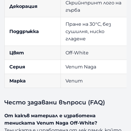
Скрийнпринт лого на
Декорация
гърба
Пране на 30°C, без
Поддръжка
сушилня, ниско
гладене
Цвят
Off-White
Серия
Venum Naga
Марка
Venum
Често задавани въпроси (FAQ)
От какъв материал е изработена
тениската Venum Naga Off-White?
Тениската е изработена от лек памук, който