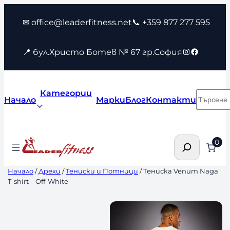
Към
✉ office@leaderfitness.net
📞 +359 877 277 595
съдържанието
Instagram
Faceboo
📍 бул.Христо Ботев № 67 гр.София
Категории
Търсен
Начало
Марки
Блог
Контакти
Търсене
0
Начало
/
Дрехи
/
Тениски и Потници
/ Тениска Venum Naga
T-shirt – Off-White