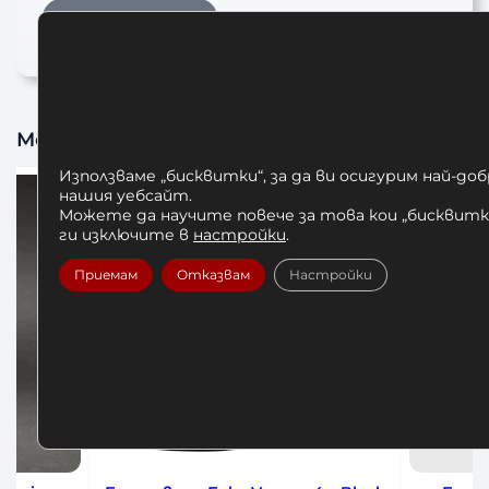
Тениска VENUM
Може да харесате също
Използваме „бисквитки“, за да ви осигурим най-до
нашия уебсайт.
Можете да научите повече за това кои „бисквитки
ги изключите в
настройки
.
Приемам
Отказвам
Настройки