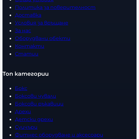
Политика за поверителност
Доставка
Условия за връщане
За нас
Оборудвани обекти
Контакти
Статии
Топ категории
Бокс
Боксови чували
Боксови ръкавици
Дрехи
Детски дрехи
Суичъри
Фитнес оборудване и аксесоари