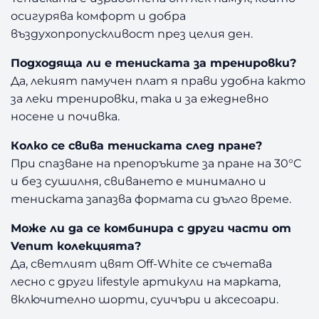
осигурява комфорт и добра
въздухопропускливост през целия ден.
Подходяща ли е тениската за тренировки?
Да, лекият памучен плат я прави удобна както
за леки тренировки, така и за ежедневно
носене и почивка.
Колко се свива тениската след пране?
При спазване на препоръките за пране на 30°C
и без сушилня, свиването е минимално и
тениската запазва формата си дълго време.
Може ли да се комбинира с други части от
Venum колекцията?
Да, светлият цвят Off-White се съчетава
лесно с други lifestyle артикули на марката,
включително шорти, суичъри и аксесоари.