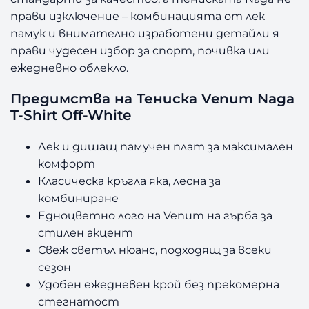
прави изключение – комбинацията от лек
памук и внимателно изработени детайли я
прави чудесен избор за спорт, почивка или
ежедневно облекло.
Предимства на Тениска Venum Naga
T-Shirt Off-White
Лек и дишащ памучен плат за максимален
комфорт
Класическа кръгла яка, лесна за
комбиниране
Едноцветно лого на Venum на гърба за
стилен акцент
Свеж светъл нюанс, подходящ за всеки
сезон
Удобен ежедневен крой без прекомерна
стегнатост