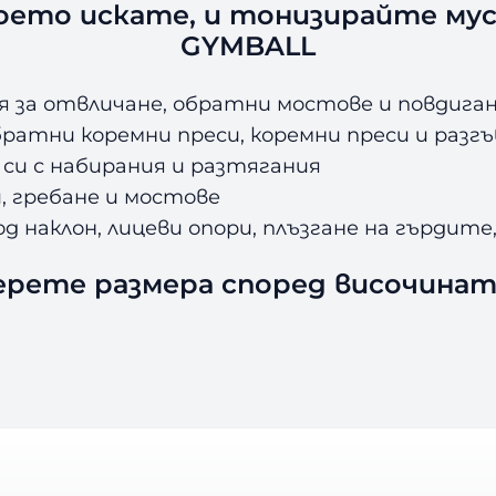
оето искате, и тонизирайте мус
GYMBALL
я за отвличане, обратни мостове и повдига
братни коремни преси, коремни преси и разг
си с набирания и разтягания
, гребане и мостове
д наклон, лицеви опори, плъзгане на гърдите
ерете размера според височината