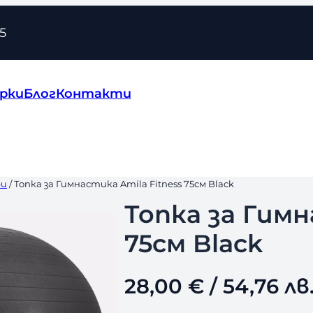
5
рки
Блог
Контакти
ри
/ Топка за Гимнастика Amila Fitness 75см Black
Топка за Гимн
75см Black
28,00
€
/ 54,76 лв