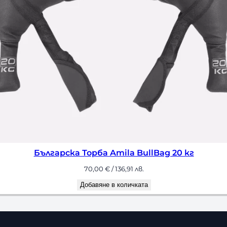
 Amila BullBag 20 кг
Бъл
0
€
/ 136,91 лв.
е в количката