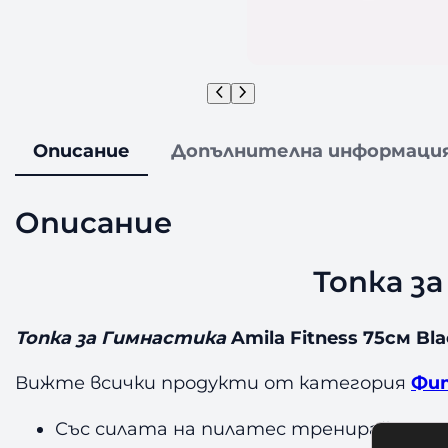
Описание
Допълнителна информаци
Описание
Топка за
Топка за Гимнастика
Amila Fitness 75см Bl
Вижте всички продукти от категория
Фит
Със силата на пилатес тренирайте глу