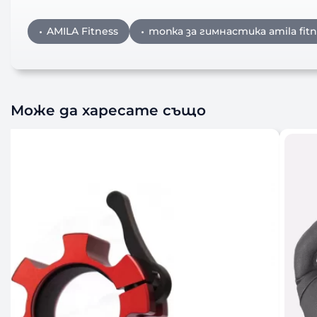
AMILA Fitness
топка за гимнастика amila fitn
Може да харесате също