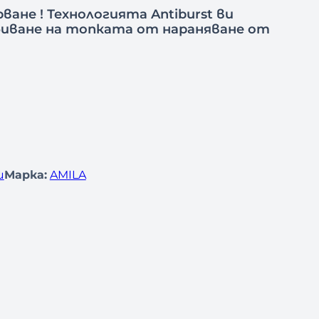
ване ! Технологията Antiburst ви
обиване на топката от нараняване от
и
Марка:
AMILA