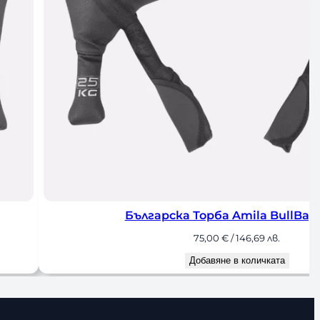
гарска Торба Amila BullBag 25 кг
75,00
€
/ 146,69 лв.
Добавяне в количката