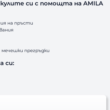
кулите си с помощта на AMILA
ния на пръсти
ъвания
, мечешки прегръдки
 си: