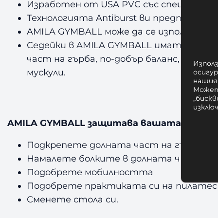
Изработен от USA PVC със специална у
Технологията Antiburst ви предпазва в
AMILA GYMBALL може да се използва ка
Седейки в AMILA GYMBALL имате по-доб
част на гърба, по-добър баланс, но 
Използ
мускули.
осигу
нашия
Может
„бискв
изклю
AMILA GYMBALL защитава вашата позиция.
Подкрепете долната част на гърба
Намалете болките в долната част на 
Подобрете мобилността
Подобрете практиката си на пилатес
Сменете стола си.