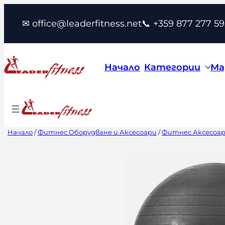
Към
✉ office@leaderfitness.net
📞 +359 877 277 59
съдържанието
Начало
Категории
Ма
Начало
/
Фитнес Оборудване и Аксесоари
/
Фитнес Аксесоа