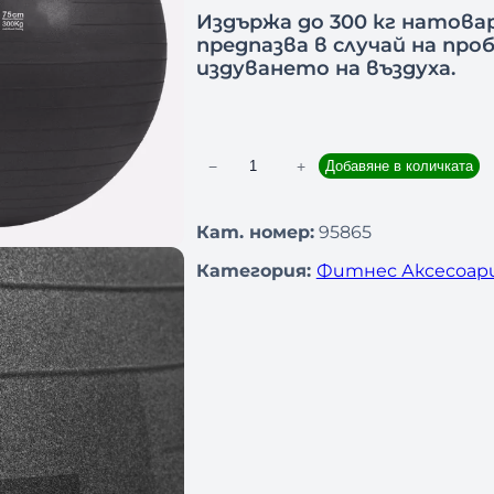
Издържа до 300 кг натовар
предпазва в случай на пр
издуването на въздуха.
−
+
Добавяне в количката
к
о
л
Кат. номер:
95865
и
Категория:
Фитнес Аксесоар
ч
е
с
т
в
о
з
а