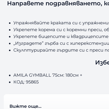
Направете подравняването, к
Упражнявайте краката си с упражнени
Укрепете корема си с коремни преси, о
Укрепете бицепсите и квадрицепсите 
„Изградете” гърба си с хиперекстензии
Скулптурирайте гърдите си с преси по
Изб
AMILA GYMBALL 75см: 180см +
КОД: 95865
Вижте още…