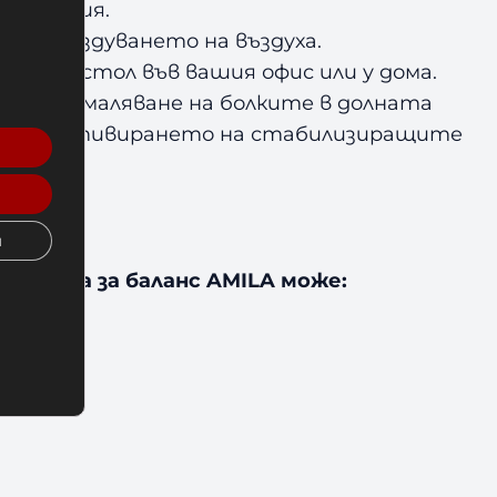
ехнология.
не от издуването на въздуха.
я като стол във вашия офис или у дома.
ние, намаляване на болките в долната
 поради активирането на стабилизиращите
и
опката за баланс AMILA може: