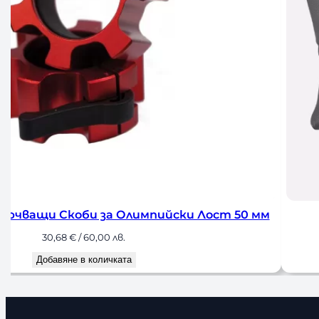
мпийски Лост 50 мм
Българска Торба
70,0
Добавян