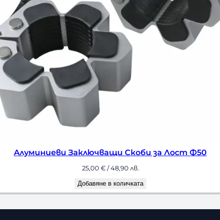
уминиеви Заключващи Скоби за Лост Ф50
25,00
€
/ 48,90 лв.
Добавяне в количката