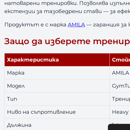
натоварени тренировки. Позволява изпълне
екстензии за тазобедрени стави — за ефе
Продуктът е с марка
AMILA
— гаранция за 
Защо да изберете тренир
Характеристика
Стой
Марка
AMILA
Модел
GymTu
Тип
Трени
Ниво на съпротивление
Heavy
Дължина
1,4 м