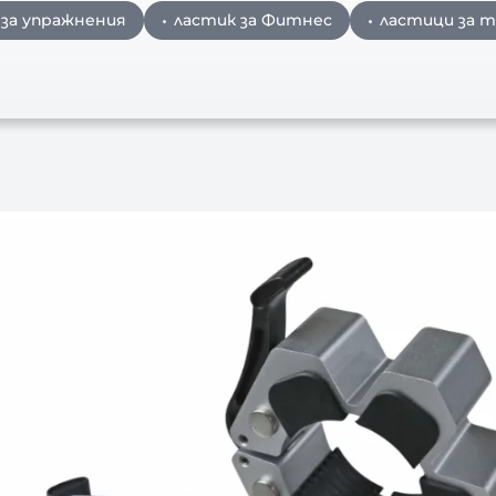
 за упражнения
ластик за Фитнес
ластици за 