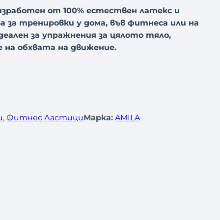
изработен от 100% естествен латекс и
 за тренировки у дома, във фитнеса или на
идеален за упражнения за цялото тяло,
 на обхвата на движение.
и
, 
Фитнес Ластици
Марка:
AMILA