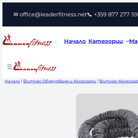
Към
✉ office@leaderfitness.net
📞 +359 877 277 59
съдържанието
Начало
Категории
Ма
Начало
/
Фитнес Оборудване и Аксесоари
/
Фитнес Аксесоа