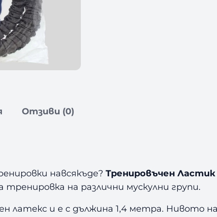
р
е
н
и
р
о
в
ъ
ч
я
Отзиви (0)
е
н
Л
а
с
ренировки навсякъде?
Тренировъчен Ластик 
т
а тренировка на различни мускулни групи.
и
к
 латекс и е с дължина 1,4 метра. Нивото на