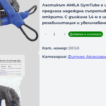
Ластикът AMILA GymTube е 
предлага надеждна съпротива
открито. С дължина 1,4 м е 
рехабилитация и увеличаване
−
+
Добавяне в количката
к
о
л
Кат. номер:
88168
и
Категория:
Фитнес Аксесоар
ч
е
с
т
в
о
з
а
Т