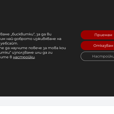
естествен латекс
и упражнения, рехабилитация, тренировка н
ваме „бисквитки“, за да ви
Приемам
рим най-доброто изживяване на
 уебсайт.
Отказвам
с висока издръжливост
е да научите повече за това кои
итки“ използваме или да ги
енирайте навсякъде
Настройк
чите в
настройки
.
абилитация
ражнения
ровки
ILA (код 88174)