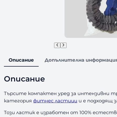
Описание
Допълнителна информаци
Описание
Търсите компактен уред за интензивни т
категория
фитнес ластици
и е подходящ з
Този ластик е изработен от 100% естествен