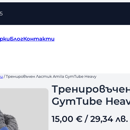
5
рки
Блог
Контакти
ри
/ Тренировъчен Ластик Amila GymTube Heavy
Тренировъчен
GymTube Hea
15,00
€
/ 29,34 лв.