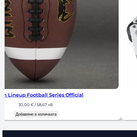
up Football Series Official
Ал
30,00
€
/ 58,67 лв.
Добавяне в количката