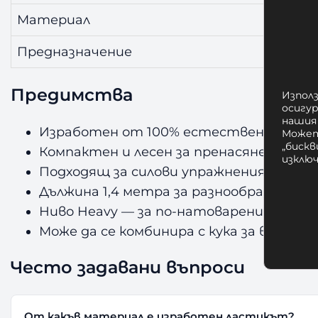
Материал
100% 
Предназначение
Силов
Предимства
Използ
осигу
нашия
Изработен от 100% естествен латекс 
Может
„бискв
Компактен и лесен за пренасяне — тр
изклю
Подходящ за силови упражнения и рех
Дължина 1,4 метра за разнообразни уп
Ниво Heavy — за по-натоварени трени
Може да се комбинира с кука за врата AM
Често задавани въпроси
От какъв материал е изработен ластикът?