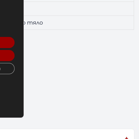
а цялото тяло
и