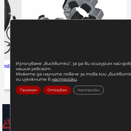
Използваме „бисквитки“, за да ви осигурим най-до
коби за
Алуминиеви Заключващи Скоби за
Бухалка-г
нашия уебсайт.
Олимпийски Лост 50 мм
Можете да научите повече за това кои „бисквитки
1
ги изключите в
настройки
.
30,68
€
/ 60,00 лв.
До
Добавяне в количката
Приемам
Отказвам
Настройки