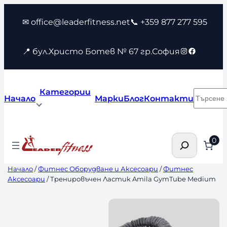
Към
✉ office@leaderfitness.net
📞 +359 877 277 595
съдържанието
Instagram
Faceboo
📍 бул.Христо Ботев № 67 гр.София
Категории
Търсен
Начало
Марки
Блог
Контакти
Търсене
0
Начало
/
Фитнес Оборудване и Аксесоари
/
Фитнес
Аксесоари
/ Тренировъчен Ластик Amila GymTube Medium