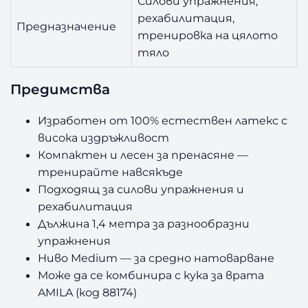
Силови упражнения,
рехабилитация,
Предназначение
тренировка на цялото
тяло
Предимства
Изработен от 100% естествен латекс с
висока издръжливост
Компактен и лесен за пренасяне —
тренирайте навсякъде
Подходящ за силови упражнения и
рехабилитация
Дължина 1,4 метра за разнообразни
упражнения
Ниво Medium — за средно натоварване
Може да се комбинира с кука за врата
AMILA (код 88174)