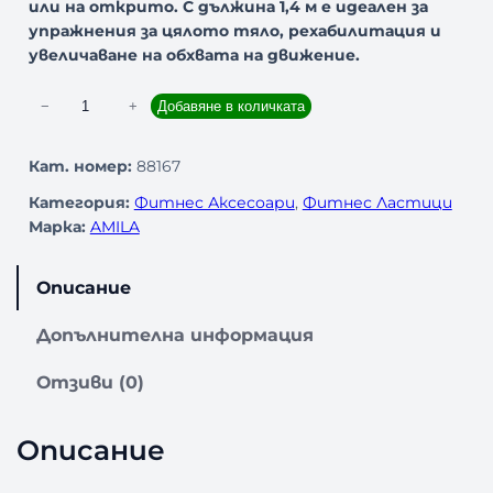
или на открито. С дължина 1,4 м е идеален за
упражнения за цялото тяло, рехабилитация и
увеличаване на обхвата на движение.
к
−
+
Добавяне в количката
о
л
Кат. номер:
88167
и
Категория:
Фитнес Аксесоари
, 
Фитнес Ластици
ч
Марка:
AMILA
е
с
т
Описание
в
о
Допълнителна информация
з
а
Отзиви (0)
Т
р
Описание
е
н