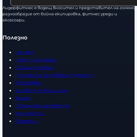
Лидерфитнес е водещ вносител и представител на голямо
разнообразие от бойна екипировка, фитнес уреди и
аксесоари.
Полезно
Начало
Нови продукти
Общи условия
Политика за поверителност
Доставка
Условия за връщане
За нас
Оборудвани обекти
Контакти
Статии