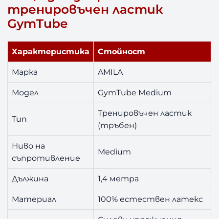
тренировъчен ластик
m
T
GymTube
u
b
Характеристика
Стойност
e
M
Марка
AMILA
e
d
Модел
GymTube Medium
i
u
Тренировъчен ластик
m
Тип
(тръбен)
Ниво на
Medium
съпротивление
Дължина
1,4 метра
Материал
100% естествен латекс