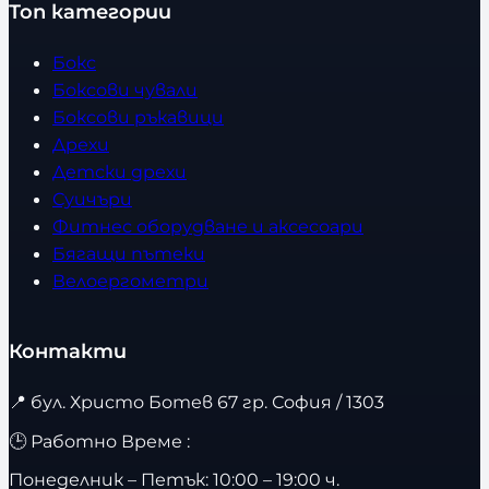
Топ категории
Бокс
Боксови чували
Боксови ръкавици
Дрехи
Детски дрехи
Суичъри
Фитнес оборудване и аксесоари
Бягащи пътеки
Велоергометри
Контакти
📍
бул. Христо Ботев 67 гр. София / 1303
🕒 Работно Време :
Понеделник – Петък: 10:00 – 19:00 ч.