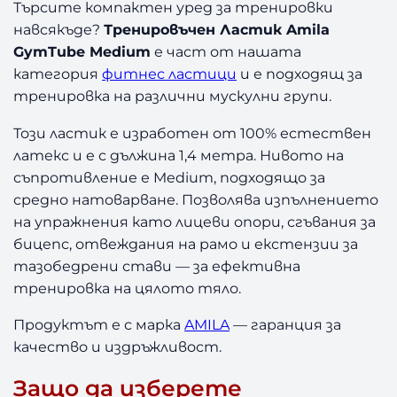
и
Търсите компактен уред за тренировки
р
навсякъде?
Тренировъчен Ластик Amila
о
GymTube Medium
е част от нашата
в
категория
фитнес ластици
и е подходящ за
ъ
тренировка на различни мускулни групи.
ч
е
Този ластик е изработен от 100% естествен
н
латекс и е с дължина 1,4 метра. Нивото на
Л
съпротивление е Medium, подходящо за
а
с
средно натоварване. Позволява изпълнението
т
на упражнения като лицеви опори, сгъвания за
и
бицепс, отвеждания на рамо и екстензии за
к
тазобедрени стави — за ефективна
A
тренировка на цялото тяло.
m
i
Продуктът е с марка
AMILA
— гаранция за
l
качество и издръжливост.
a
G
Защо да изберете
y