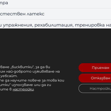
i
етра
g
h
естествен латекс
t
и упражнения, рехабилитация, тренировка н
с висока издръжливост
енирайте навсякъде
абилитация
ваме „бисквитки“, за да ви
Приемам
рим най-доброто изживяване на
ражнения
 уебсайт.
Отказвам
ещи
е да научите повече за това кои
итки“ използваме или да ги
ILA (код 88174)
Настройк
чите в
настройки
.