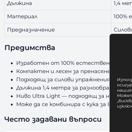
Дължина
1,4 м
Материал
100% 
Предназначение
Силов
Предимства
Изработен от 100% естествен латекс 
Компактен и лесен за пренасяне — тр
Подходящ за силови упражнения и рех
Използ
осигу
Дължина 1,4 метра за разнообразни уп
нашия
Ниво Ultra Light — подходящ за начина
Может
„бискв
Може да се комбинира с кука за врата AM
изклю
Често задавани въпроси