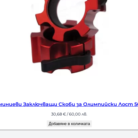
лимпийски Лост 50 мм
Бухалка-ги
10
а
Доб