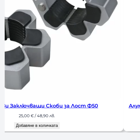
Ф50
Алуминиеви Заключващи Скоби за О
30,68
€
/ 60,00 лв.
Добавяне в количкат