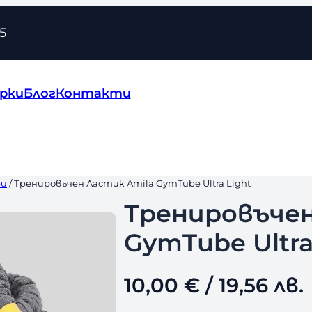
5
рки
Блог
Контакти
ри
/ Тренировъчен Ластик Amila GymTube Ultra Light
Тренировъчен
GymTube Ultra
10,00
€
/ 19,56 лв.