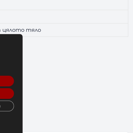
а цялото тяло
и