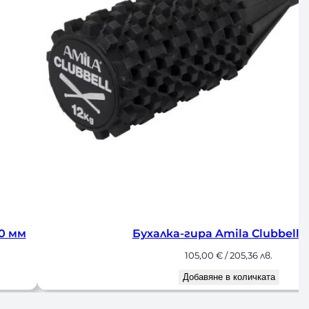
ра Amila Clubbell 12кг
5,00
€
/ 205,36 лв.
авяне в количката