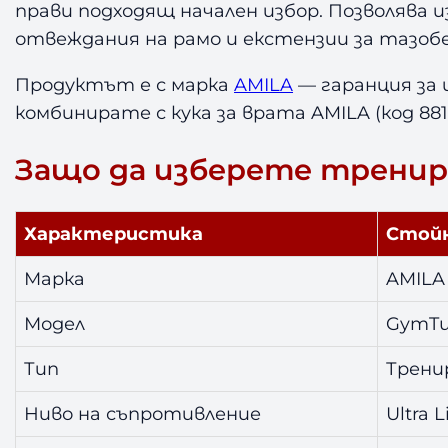
прави подходящ начален избор. Позволява и
отвеждания на рамо и екстензии за тазоб
Продуктът е с марка
AMILA
— гаранция за 
комбинирате с кука за врата AMILA (код 881
Защо да изберете тренир
Характеристика
Стой
Марка
AMILA
Модел
GymTub
Тип
Трени
Ниво на съпротивление
Ultra L