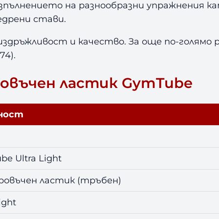
A
зпълнението на разнообразни упражнения кат
m
едрени стави.
i
l
издръжливост и качество. За още по-голямо 
a
74).
G
y
овъчен ластик GymTube
m
T
u
ност
b
e
U
e Ultra Light
l
t
ровъчен ластик (тръбен)
r
a
ight
L