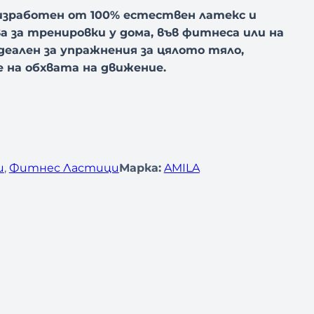
изработен от 100% естествен латекс и
 за тренировки у дома, във фитнеса или на
идеален за упражнения за цялото тяло,
 на обхвата на движение.
и
, 
Фитнес Ластици
Марка:
AMILA