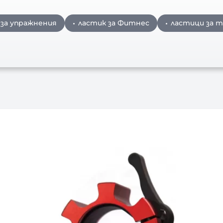
 за упражнения
ластик за Фитнес
ластици за 