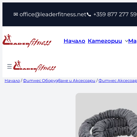
Към
✉ office@leaderfitness.net
📞 +359 877 277 59
съдържанието
Начало
Категории
Ма
Начало
/
Фитнес Оборудване и Аксесоари
/
Фитнес Аксесоа