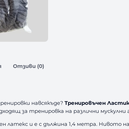
р
е
н
и
р
о
в
ъ
ч
я
Отзиви (0)
е
н
Л
а
с
тренировки навсякъде?
Тренировъчен Ластик 
т
дходящ за тренировка на различни мускулни 
и
к
 латекс и е с дължина 1,4 метра. Нивото на 