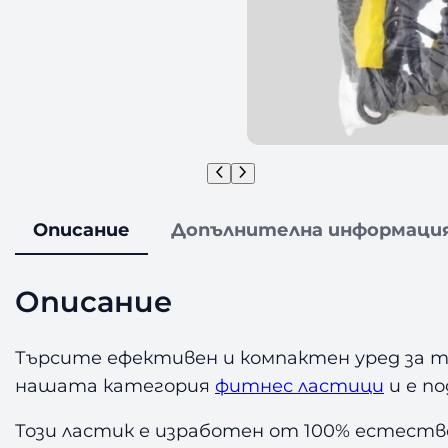
Описание
Допълнителна информаци
Описание
Търсите ефективен и компактен уред за 
нашата категория
фитнес ластици
и е по
Този ластик е изработен от 100% естествен