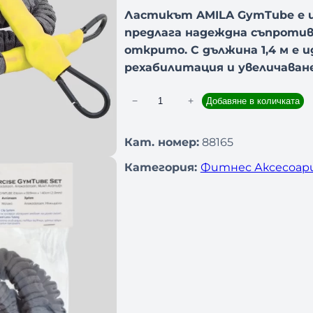
Ластикът AMILA GymTube е 
предлага надеждна съпротива
открито. С дължина 1,4 м е 
рехабилитация и увеличаване
−
+
Добавяне в количката
к
о
л
Кат. номер:
88165
и
Категория:
Фитнес Аксесоар
ч
е
с
т
в
о
з
а
Т