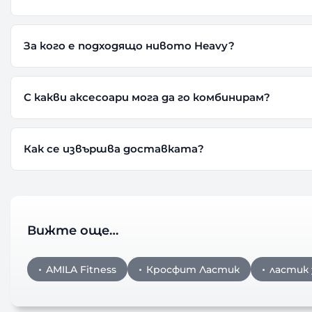
За кого е подходящо нивото Heavy?
С какви аксесоари мога да го комбинирам?
Как се извършва доставката?
Вижте още…
AMILA Fitness
Кросфит Ластик
ластик