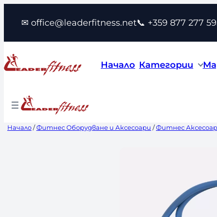
Към
✉ office@leaderfitness.net
📞 +359 877 277 59
съдържанието
Начало
Категории
Ма
Начало
/
Фитнес Оборудване и Аксесоари
/
Фитнес Аксесоа