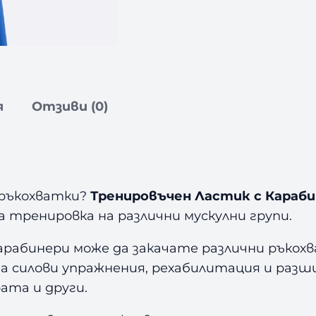
К
а
р
а
б
и
я
Отзиви (0)
н
е
р
и
A
m
 ръкохватки?
Тренировъчен Ластик с Караби
i
а тренировка на различни мускулни групи.
l
рабинери може да закачате различни ръкохв
a
H
за силови упражнения, рехабилитация и разш
e
рата и други.
a