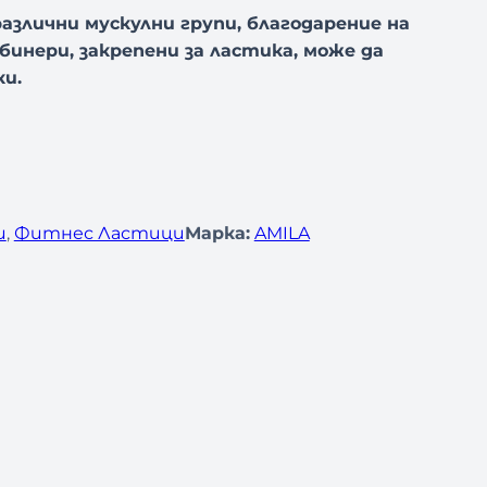
азлични мускулни групи, благодарение на
инери, закрепени за ластика, може да
и.
и
, 
Фитнес Ластици
Марка:
AMILA