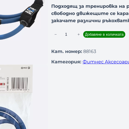
Подходящ за тренировка на р
свободно движещите се караб
закачате различни ръкохватк
−
+
Добавяне в количката
к
о
л
Кат. номер:
88163
и
Категория:
Фитнес Аксесоар
ч
е
с
т
в
о
з
а
Т
р