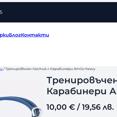
5
рки
Блог
Контакти
ри
/ Тренировъчен Ластик с Карабинери Amila Heavy
Тренировъчен
Карабинери A
10,00
€
/ 19,56 лв.