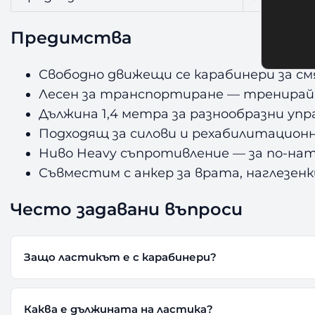
Предимства
Свободно движещи се карабинери за см
Лесен за транспортиране — тренирай
Дължина 1,4 метра за разнообразни уп
Подходящ за силови и рехабилитацион
Ниво Heavy съпротивление — за по-на
Съвместим с анкер за врата, наглезен
Често задавани въпроси
Защо ластикът е с карабинери?
Каква е дължината на ластика?