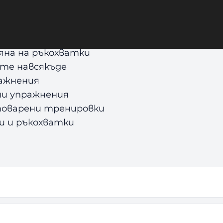
яна на ръкохватки
те навсякъде
ражнения
ни упражнения
товарени тренировки
ки и ръкохватки