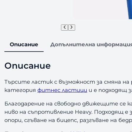
Описание
Допълнителна информаци
Описание
Търсите ластик с възможност за смяна на
категория
фитнес ластици
и е подходящ з
Благодарение на свободно движещите се ка
ниво на съпротивление Heavy. Подходящ е 
опори, сгъване на бицепс, разгъване на бед