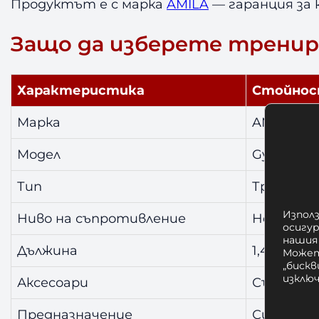
Продуктът е с марка
AMILA
— гаранция за 
Защо да изберете тренир
Характеристика
Стойно
Марка
AMILA
Модел
GymTube 
Тип
Трениров
Използ
Ниво на съпротивление
Heavy
осигу
нашия
Дължина
1,4 метр
Может
„бискв
изклю
Аксесоари
Съвместим
Предназначение
Силови у