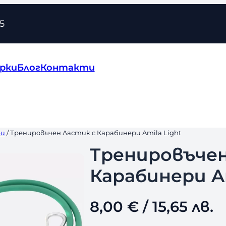
5
рки
Блог
Контакти
ри
/ Тренировъчен Ластик с Карабинери Amila Light
Тренировъчен
Карабинери Am
8,00
€
/ 15,65 лв.