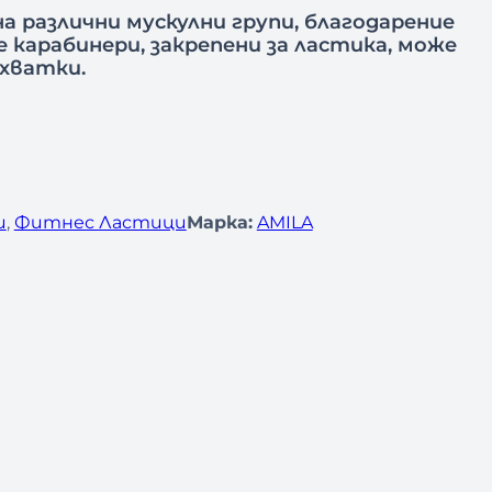
а различни мускулни групи, благодарение
 карабинери, закрепени за ластика, може
охватки.
и
, 
Фитнес Ластици
Марка:
AMILA