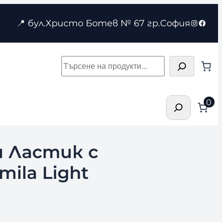
Instagr
Face
📍 бул.Христо Ботев № 67 гр.София
Търсене
Търсене
0
 Ластик с
ila Light