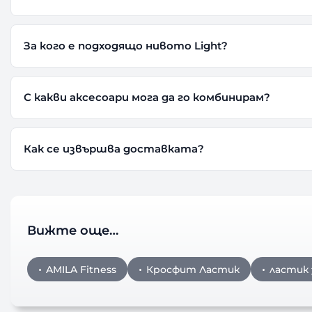
За кого е подходящо нивото Light?
С какви аксесоари мога да го комбинирам?
Как се извършва доставката?
Вижте още…
AMILA Fitness
Кросфит Ластик
ластик