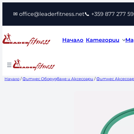
Към
✉ office@leaderfitness.net
📞 +359 877 277 59
съдържанието
Начало
Категории
Ма
Начало
/
Фитнес Оборудване и Аксесоари
/
Фитнес Аксесоа