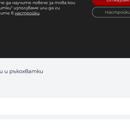
Отказвам
е да научите повече за това кои
итки“ използваме или да ги
Настройк
чите в
настройки
.
яна на ръкохватки
те навсякъде
ражнения
ни упражнения
ки и ръкохватки