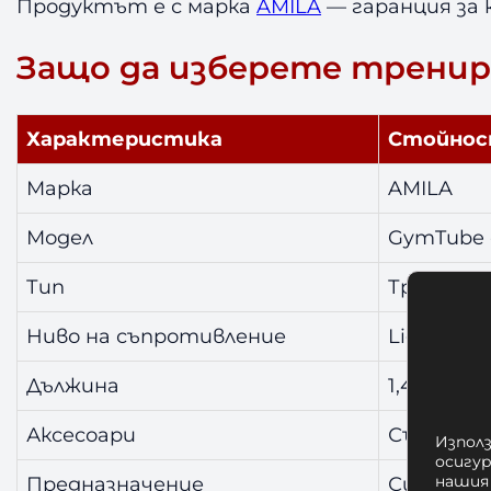
Продуктът е с марка
AMILA
— гаранция за 
Защо да изберете тренир
Характеристика
Стойно
Марка
AMILA
Модел
GymTube 
Тип
Трениров
Ниво на съпротивление
Light
Дължина
1,4 метр
Аксесоари
Съвместим
Използ
осигу
нашия
Предназначение
Силови у