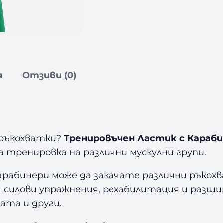
а
р
а
б
и
н
я
Отзиви (0)
е
р
и
A
m
 ръкохватки?
Тренировъчен Ластик с Карабин
i
а тренировка на различни мускулни групи.
l
a
рабинери може да закачате различни ръкохв
L
за силови упражнения, рехабилитация и разш
i
рата и други.
g
h