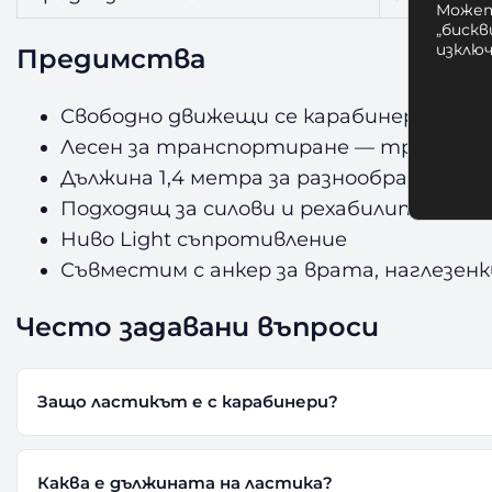
Может
„бискв
изклю
Предимства
Свободно движещи се карабинери за см
Лесен за транспортиране — тренирай
Дължина 1,4 метра за разнообразни уп
Подходящ за силови и рехабилитацион
Ниво Light съпротивление
Съвместим с анкер за врата, наглезен
Често задавани въпроси
Защо ластикът е с карабинери?
Каква е дължината на ластика?