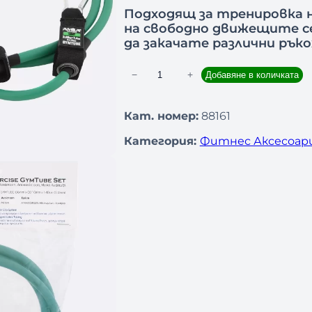
Подходящ за тренировка н
на свободно движещите се
да закачате различни рък
−
+
Добавяне в количката
к
о
л
Кат. номер:
88161
и
Категория:
Фитнес Аксесоар
ч
е
с
т
в
о
з
а
Т
р