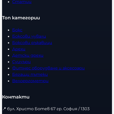
Статии
Топ категории
Бокс
Боксови чували
Боксови ръкавици
Дрехи
Детски дрехи
Суичъри
Фитнес оборудване и аксесоари
Бягащи пътеки
Велоергометри
Контакти
📍
бул. Христо Ботев 67 гр. София / 1303