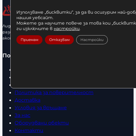
ч
а
е
з
Използваме „бисквитки“, за да ви осигурим най-до
с
м
нашия уебсайт.
Можете да научите повече за това кои „бисквитки
т
е
Лидерфитнес е водещ вносител и представител на голямо
ги изключите в
настройки
.
в
разнообразие от бойна екипировка, фитнес уреди и
р
аксесоари.
о
Приемам
Отказвам
Настройки
Полезно
Начало
Нови продукти
Общи условия
Политика за поверителност
Доставка
Условия за връщане
За нас
Оборудвани обекти
Контакти