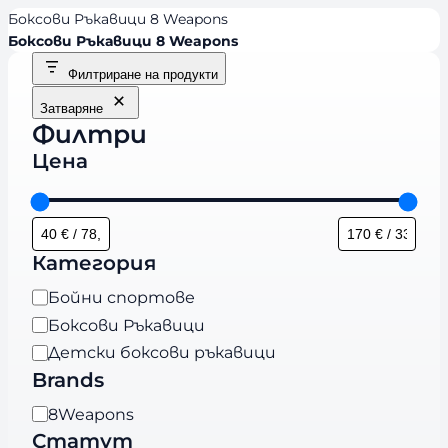
Боксови Ръкавици 8 Weapons
Боксови Ръкавици 8 Weapons
Филтриране на продукти
Затваряне
Филтри
Цена
Категория
К
Бойни спортове
а
Боксови Ръкавици
т
Детски боксови ръкавици
е
Brands
г
B
8Weapons
о
r
Статут
р