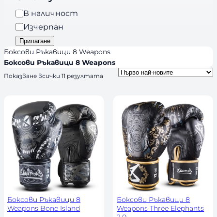
a
и
Н
В наличност
n
я
а
Изчерпан
d
л
Прилагане
s
и
Боксови Ръкавици 8 Weapons
ч
Боксови Ръкавици 8 Weapons
н
S
Показване всички 11 резултата
о
o
r
с
t
т
e
d
b
y
l
a
t
e
s
t
Боксови Ръкавици 8
Боксови Ръкавици 8
Weapons Bone Island
Weapons Three Elephants
2.0