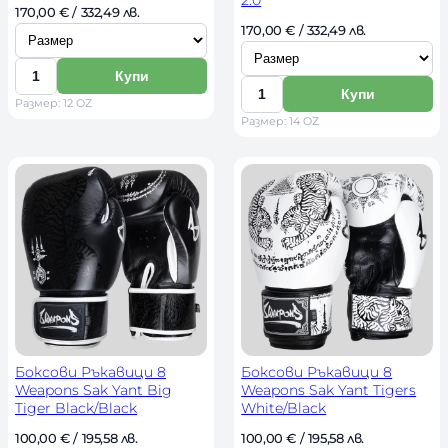
И
170,00 
€
 / 332,49 лв. 
И
170,00 
€
 / 332,49 лв. 
з
з
б
Купи
б
К
е
Купи
К
Размер: 12 OZ
е
о
р
Размер: 14 OZ
о
р
л
и
л
и
и
р
и
р
ч
а
ч
а
е
з
е
з
с
м
с
м
т
е
т
е
в
р
в
р
о
о
Боксови Ръкавици 8
Боксови Ръкавици 8
Weapons Sak Yant Big
Weapons Sak Yant Tigers
Tiger Black/Black
White/Black
И
И
100,00 
€
 / 195,58 лв. 
100,00 
€
 / 195,58 лв. 