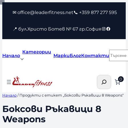
Към
✉ office@leaderfitness.net
📞 +359 877 277 595
съдържанието
Instagram
Faceboo
📍 бул.Христо Ботев № 67 гр.София
Категории
Търсен
Начало
Марки
Блог
Контакти
Търсене
0
Начало
/ Продукти с етикет „Боксови Ръкавици 8 Weapons“
Боксови Ръкавици 8
Weapons