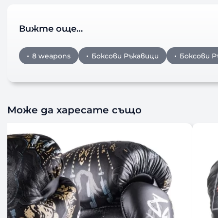
Вижте още…
8 weapons
Боксови Ръкавици
Боксови Р
Може да харесате също