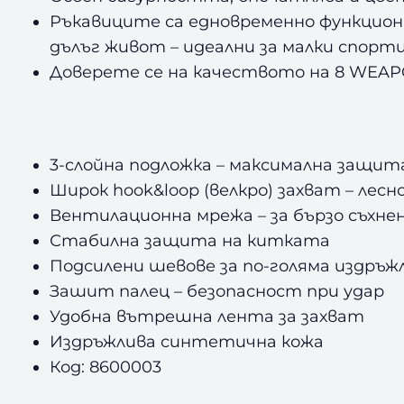
Ръкавиците са едновременно функцион
дълъг живот
–
идеални за малки спорт
Доверете се на качеството на 8 WEA
3-слойна подложка
–
максимална защита
Широк hook&loop (велкро) захват
–
лесн
Вентилационна мрежа
–
за бързо съхн
Стабилна защита на китката
Подсилени шевове за по-голяма издръ
Зашит палец
–
безопасност при удар
Удобна вътрешна лента за захват
Издръжлива синтетична кожа
Код: 8600003