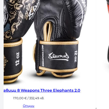
оксови Ръкавици Amila Forte
Б
40,00
€
/ 78,23 лв.
Опции