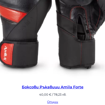
оксови Ръкавици Challenger 4.0 Scales Venum – Bla
80,00
€
/ 156,47 лв.
Опции