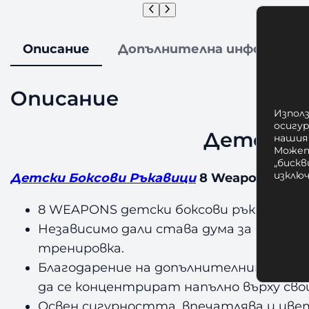
Описание
Допълнителна информаци
Описание
Използ
осигу
Детски Б
нашия
Может
„бискв
изклю
Детски Боксови Ръкавици
8 Weapons Jipe/
8 WEAPONS детски боксови ръкавици са 
Независимо дали става дума за Муай Та
тренировка.
Благодарение на допълнителните омек
да се концентрират напълно върху св
Освен сигурността, впечатлява и цве