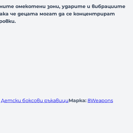
ните омекотени зони, ударите и вибрациите
ака че децата могат да се концентрират
ровки.
 
Детски боксови ръкавици
Марка:
8Weapons