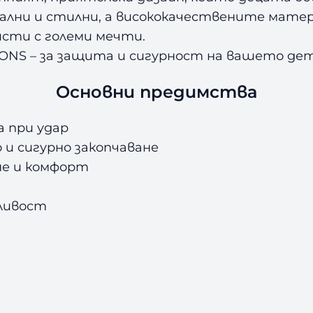
ални и стилни, а висококачествените мате
исти с големи мечти.
PONS
–
за защита и сигурност на вашето дет
Основни предимства
 при удар
о и сигурно закопчаване
ене и комфорт
жливост