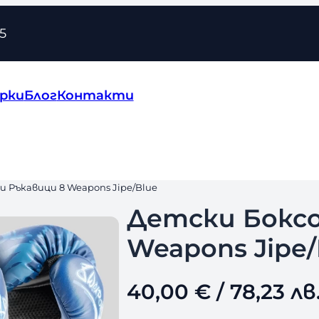
5
рки
Блог
Контакти
и Ръкавици 8 Weapons Jipe/Blue
Детски Боксо
Weapons Jipe/
40,00
€
/ 78,23 лв