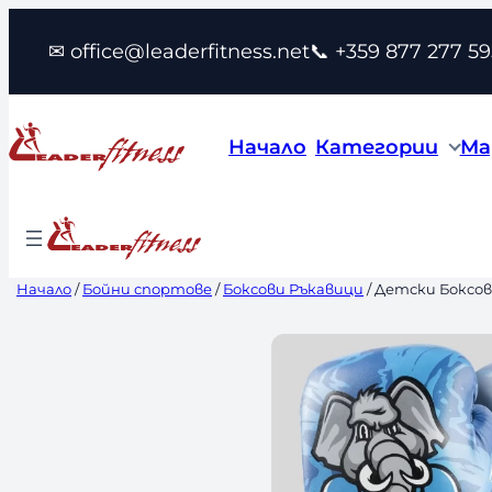
Към
✉ office@leaderfitness.net
📞 +359 877 277 59
съдържанието
Начало
Категории
Ма
Начало
/
Бойни спортове
/
Боксови Ръкавици
/ Детски Боксов