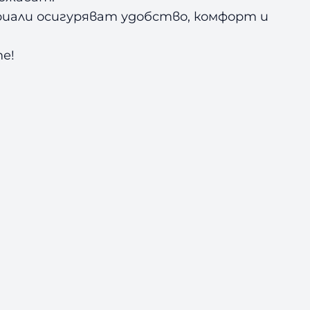
риали осигуряват удобство, комфорт и
е!