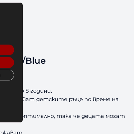
Jipe/Blue
и
от 3 до 8 години.
о предпазват детските ръце по време на
рбират оптимално, така че децата могат
божават.