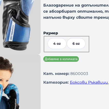
Благодарение на допълнител
се абсорбират оптимално, т
напълно върху своите трени
Размер
4 oz
6 oz
Добавяне в количката
Кат. номер:
8600003
Категория:
Боксови Ръкавици
,