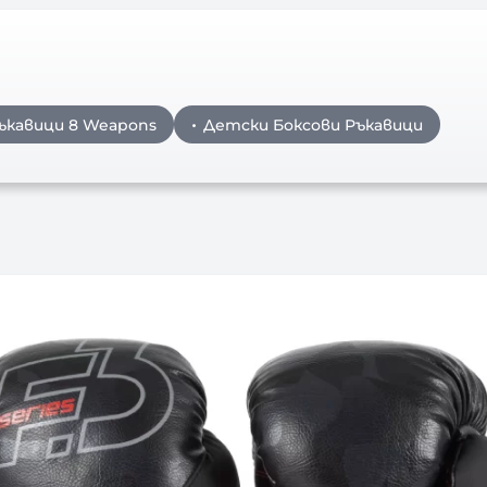
ъкавици 8 Weapons
Детски Боксови Ръкавици