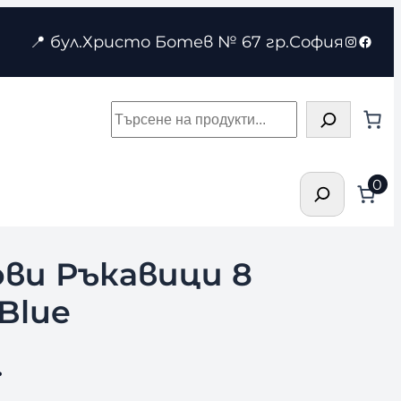
Instagr
Face
📍 бул.Христо Ботев № 67 гр.София
Търсене
Търсене
0
ви Ръкавици 8
Blue
.