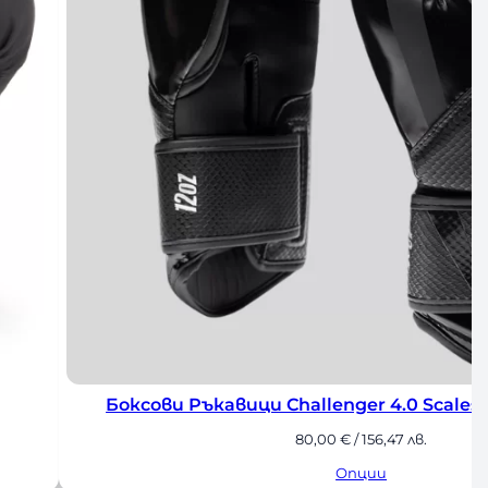
ck
Боксови Ръкавици Fairtex Bl
175,00
€
/ 342,27 лв.
Опции