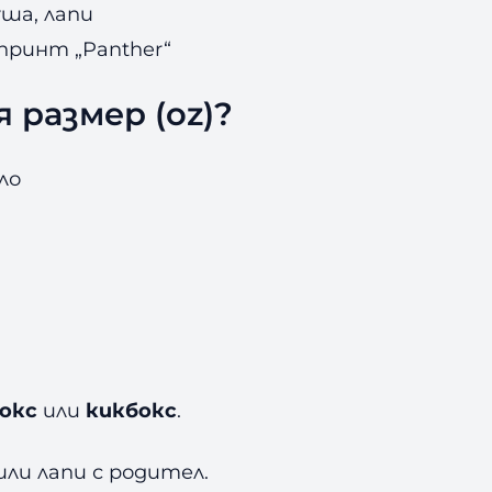
уша, лапи
с принт „Panther“
 размер (oz)?
ло
окс
или
кикбокс
.
ли лапи с родител.