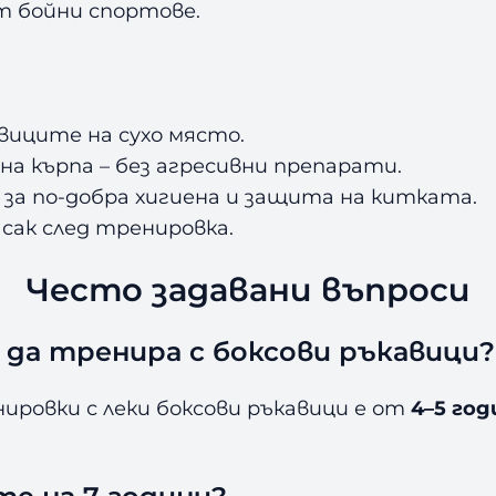
т бойни спортове.
иците на сухо място.
а кърпа – без агресивни препарати.
 за по-добра хигиена и защита на китката.
сак след тренировка.
Често задавани въпроси
да тренира с боксови ръкавици?
ровки с леки боксови ръкавици е от
4–5 год