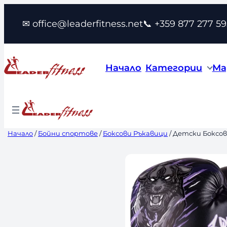
Към
✉ office@leaderfitness.net
📞 +359 877 277 59
съдържанието
Начало
Категории
Ма
Начало
/
Бойни спортове
/
Боксови Ръкавици
/ Детски Боксов