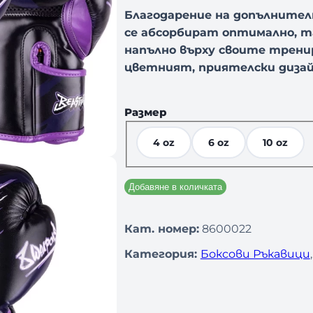
Благодарение на допълнител
се абсорбират оптимално, т
напълно върху своите трени
цветният, приятелски дизай
Размер
4 oz
6 oz
10 oz
Добавяне в количката
Кат. номер:
8600022
Категория:
Боксови Ръкавици
,