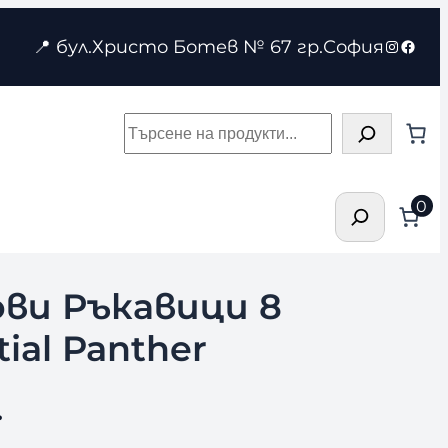
Instagr
Face
📍 бул.Христо Ботев № 67 гр.София
Търсене
Търсене
0
ви Ръкавици 8
ial Panther
.