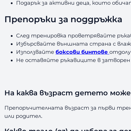
Подарък за активни деца, които обича
Препоръки за поддръжка
След тренировка проветрявайте ръкав
Избърсвайте външната страна с влажн
Използвайте
боксови бинтове
отдолу
Не оставяйте ръкавиците в затворен 
На каква възраст детето може 
Препоръчителната възраст за първи трени
или родител.