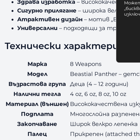
Здрава изработка
– висококачествена 
Может
„бискв
Сигурно прилягане
– широка велкро леп
изклю
Атрактивен дизайн
– мотив „Beastial
Универсални
– подходящи за тренировк
Технически характеристи
Марка
8 Weapons
Модел
Beastial Panther – дет
Възрастова група
Деца (4 – 12 години)
Налични тегла
4 oz, 6 oz, 8 oz, 10 oz
Материал (външен)
Висококачествена изк
Подплата
Многослойна разпенена
Закопчаване
Широк велкро лепенка
Палец
Прикрепен (attached 