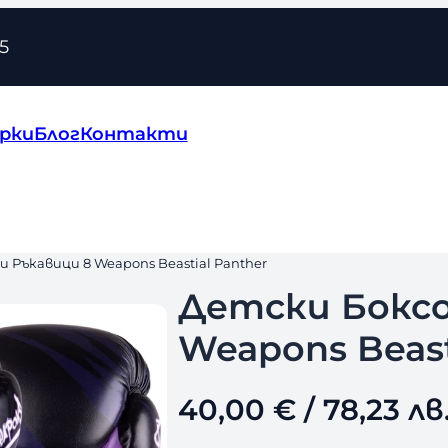
5
рки
Блог
Контакти
и Ръкавици 8 Weapons Beastial Panther
Детски Боксо
Weapons Beast
40,00
€
/ 78,23 лв