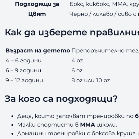
Подходящи за
Бокс, кикбокс, ММА, кр
Цвят
Черно / лилаво / сиво 
Как да изберете правилния
Възраст на детето
Препоръчително тег
4 – 6 години
4 oz
6 – 9 години
6 oz
9 – 12 години
8 oz или 10 oz
За кого са подходящи?
Деца, които започват тренировки по
б
Малки спортисти в
ММА
школи.
Домашни тренировки с боксова круша и