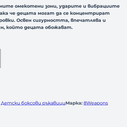
ните омекотени зони, ударите и вибрациите
ака че децата могат да се концентрират
ровки.
Освен сигурността, впечатлява и
н, който децата обожават.
 
Детски боксови ръкавици
Марка:
8Weapons