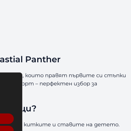
stial Panther
те бойци, които правят първите си стъпки
лен комфорт – перфектен избор за
кавици?
те и пази китките и ставите на детето.