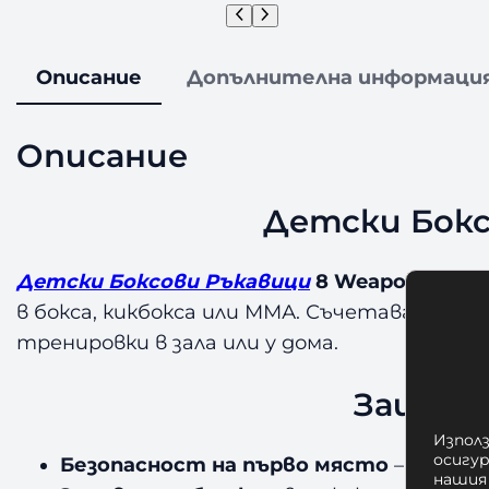
Описание
Допълнителна информаци
Описание
Детски Боксо
Детски Боксови Ръкавици
8 Weapons Beast
в бокса, кикбокса или ММА. Съчетават изд
тренировки в зала или у дома.
Защо д
Използ
осигу
Безопасност на първо място
– мека м
нашия