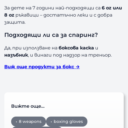
За дете на 7 години най-подходящи са
6 oz или
8 oz
ръкавици – достатъчно леки и с добра
защита.
Подходящи ли са за спаринг?
Да, при използване на
боксова каска
и
назъбник
, и винаги под надзор на треньор.
Виж още продукти за бокс →
Вижте още…
8 weapons
boxing gloves