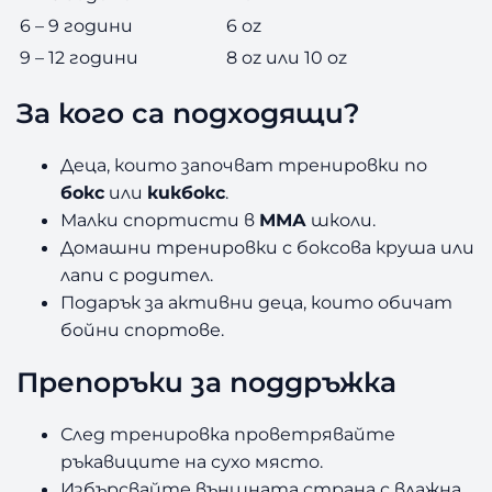
6 – 9 години
6 oz
9 – 12 години
8 oz или 10 oz
За кого са подходящи?
Деца, които започват тренировки по
бокс
или
кикбокс
.
Малки спортисти в
ММА
школи.
Домашни тренировки с боксова круша или
лапи с родител.
Подарък за активни деца, които обичат
бойни спортове.
Препоръки за поддръжка
След тренировка проветрявайте
ръкавиците на сухо място.
Избърсвайте външната страна с влажна