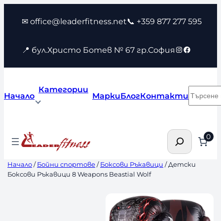
Към
✉ office@leaderfitness.net
📞 +359 877 277 595
съдържанието
Instagram
Faceboo
📍 бул.Христо Ботев № 67 гр.София
Категории
Търсен
Начало
Марки
Блог
Контакти
Търсене
0
Начало
/
Бойни спортове
/
Боксови Ръкавици
/ Детски
Боксови Ръкавици 8 Weapons Beastial Wolf