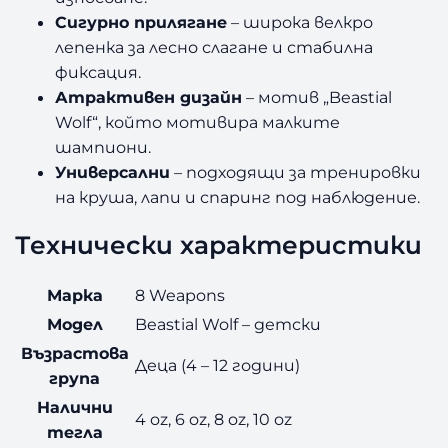
Сигурно прилягане
– широка велкро
лепенка за лесно слагане и стабилна
фиксация.
Атрактивен дизайн
– мотив „Beastial
Wolf“, който мотивира малките
шампиони.
Универсални
– подходящи за тренировки
на круша, лапи и спаринг под наблюдение.
Технически характеристики
Марка
8 Weapons
Модел
Beastial Wolf – детски
Възрастова
Деца (4 – 12 години)
група
Налични
4 oz, 6 oz, 8 oz, 10 oz
тегла