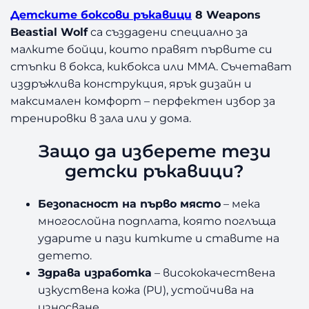
Детските боксови ръкавици
8 Weapons
Beastial Wolf
са създадени специално за
малките бойци, които правят първите си
стъпки в бокса, кикбокса или ММА. Съчетават
издръжлива конструкция, ярък дизайн и
максимален комфорт – перфектен избор за
тренировки в зала или у дома.
Защо да изберете тези
детски ръкавици?
Безопасност на първо място
– мека
многослойна подплата, която поглъща
ударите и пази китките и ставите на
детето.
Здрава изработка
– висококачествена
изкуствена кожа (PU), устойчива на
износване.