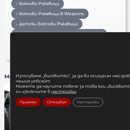
Боксови Ръкавици
Боксови Ръкавици 8 Weapons
Детски Боксови Ръкавици
Детски Боксови Ръкавици 8 Weapons
ръкавици за бокс
Може да харесате също
Използваме „бисквитки“, за да ви осигурим най-до
нашия уебсайт.
Можете да научите повече за това кои „бисквитки
ги изключите в
настройки
.
Приемам
Отказвам
Настройки