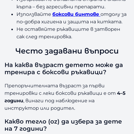
кърпа – без агресивни препарати.
Използвайте
боксови бинтове
отдолу за
по-добра хигиена и защита на китката.
Не оставяйте ръкавиците в затворен
сак след тренировка.
Често задавани въпроси
На каква възраст детето може да
тренира с боксови ръкавици?
Препоръчителната възраст за първи
тренировки с леки боксови ръкавици е от
4–5
години
, винаги под наблюдение на
инструктор или родител.
Какво тегло (oz) да избера за дете
на 7 години?