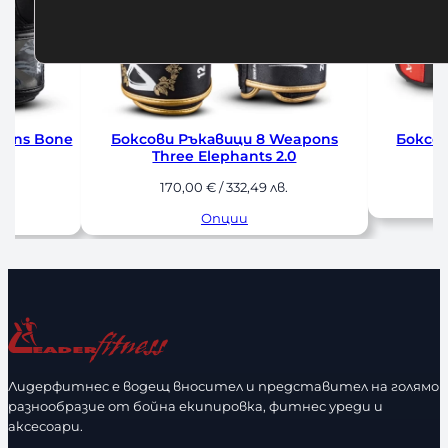
apons
Боксови Ръкавици Amila Forte
Боксови Р
Scal
40,00
€
/ 78,23 лв.
8
Опции
Лидерфитнес е водещ вносител и представител на голямо
разнообразие от бойна екипировка, фитнес уреди и
аксесоари.