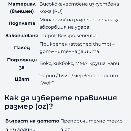
Материал
Висококачествена изкуствена
(външен)
кожа (PU)
Многослойна разпенена пяна за
Подплата
абсорбция на удара
Закопчаване
Широк велкро лепенка
Прикрепен (attached thumb) –
Палец
допълнителна защита
Подходящи
Бокс, кикбокс, ММА, круша, лапи
за
Черно / бяло / червено с принт
Цвят
„Wolf“
Как да изберете правилния
размер (oz)?
Възраст на детето
Препоръчително тегло
4 – 6 години
4 oz