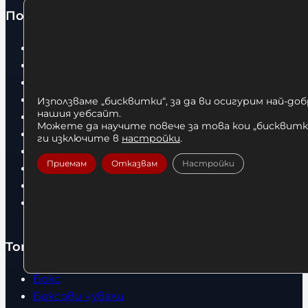
Полезно
Начало
Нови продукти
Общи условия
Политика за поверителност
Използваме „бисквитки“, за да ви осигурим най-до
нашия уебсайт.
Доставка
Можете да научите повече за това кои „бисквитки
Условия за връщане
ги изключите в
настройки
.
За нас
Приемам
Отказвам
Настройки
Оборудвани обекти
Контакти
Статии
Топ категории
Бокс
Боксови чували