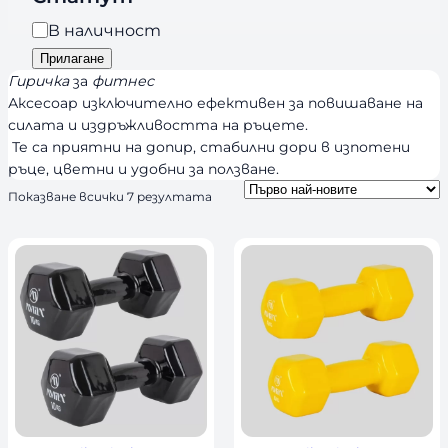
о
a
р
Н
В наличност
n
и
а
Прилагане
d
я
л
Гиричка
за
фитнес
s
и
Аксесоар изключително ефективен за повишаване на
силата и издръжливостта на ръцете.
ч
Те са приятни на допир, стабилни дори в изпотени
н
ръце, цветни и удобни за ползване.
о
S
Показване всички 7 резултата
с
o
т
r
t
e
d
b
y
l
a
t
e
s
t