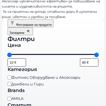
Аксесоар изключително ефективен за повишаване на
силата и издръжливостта на ръцете.
Те са приятни на допир, стабилни дори в изпотени
ръце, цветни и удобни за ползване.
Филтриране на продукти
Затваряне
Филтри
Цена
Категория
К
Фитнес Оборудване и Аксесоари
а
Дъмбели и Гири
т
Brands
е
B
AMILA
г
r
Статут