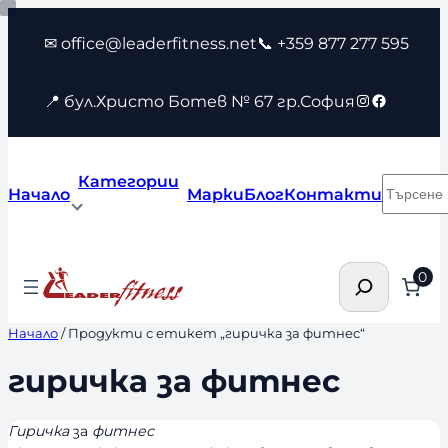
Към
✉ office@leaderfitness.net
📞 +359 877 277 595
съдържанието
Instagram
Faceboo
📍 бул.Христо Ботев № 67 гр.София
Категории
Търсен
Начало
Марки
Блог
Контакти
Търсене
0
Начало
/ Продукти с етикет „гиричка за фитнес“
гиричка за фитнес
Гиричка
за
фитнес