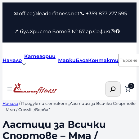
Към
✉ office@leaderfitness.net
📞 +359 877 277 595
съдържанието
Instagram
Faceboo
📍 бул.Христо Ботев № 67 гр.София
Категории
Търсен
Начало
Марки
Блог
Контакти
Търсене
0
Начало
/ Продукти с етикет „Ластици за Всички Спортове
– Мма / Crossfit /Борба“
Ластици за Всички
Спортове – Мма /