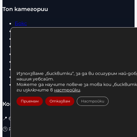
Топ категории
Бокс
Боксови чували
Боксови ръкавици
Дрехи
Детски дрехи
Суичъри
Фитнес оборудване и аксесоари
Използваме „бисквитки“, за да ви осигурим най-до
Бягащи пътеки
нашия уебсайт.
Велоергометри
Можете да научите повече за това кои „бисквитки
ги изключите в
настройки
.
Приемам
Отказвам
Настройки
Контакти
📍
бул. Христо Ботев 67 гр. София / 1303
🕒 Работно Време :