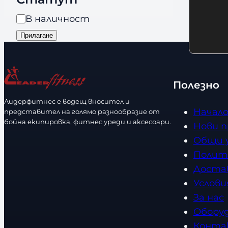
я
л
n
Н
В наличност
и
d
а
Прилагане
ч
s
л
е
и
с
ч
т
Полезно
н
в
Лидерфитнес е водещ вносител и
о
о
Начал
представител на голямо разнообразие от
с
бойна екипировка, фитнес уреди и аксесоари.
Нови 
т
Общи 
Полит
Доста
Услови
За нас
Обору
Конта