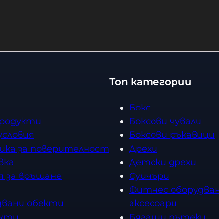
о
л
и
ч
е
с
Топ категории
т
в
о
Бокс
о
продукти
Боксови чували
условия
Боксови ръкавици
ика за поверителност
Дрехи
вка
Детски дрехи
я за връщане
Суичъри
Фитнес оборудван
двани обекти
аксесоари
кти
Бягащи пътеки