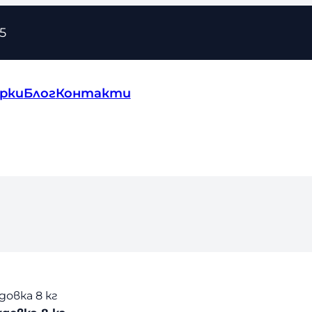
5
рки
Блог
Контакти
овка 8 кг