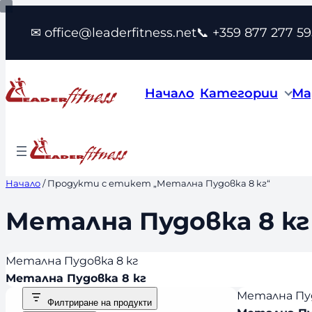
Към
✉ office@leaderfitness.net
📞 +359 877 277 59
съдържанието
Начало
Категории
Ма
Начало
/ Продукти с етикет „Метална Пудовка 8 кг“
Метална Пудовка 8 кг
Метална Пудовка 8 кг
Метална Пудовка 8 кг
Метална Пуд
Филтриране на продукти