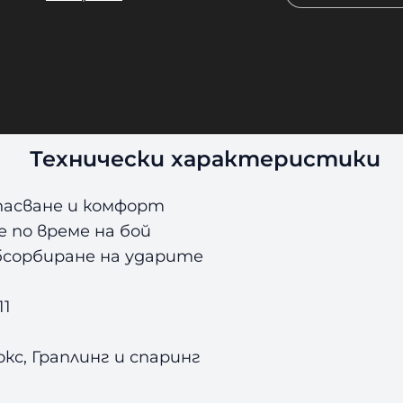
ст по време на тренировка или бой.
s
сорбира ударите при захапване и разпредел
e
озволява свободно преминаване на въздуха,
рундове.
Технически характеристики
апасване и комфорт
 по време на бой
абсорбиране на ударите
11
окс, Граплинг и спаринг