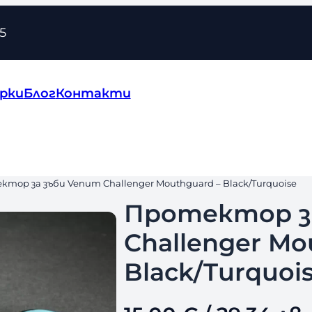
5
рки
Блог
Контакти
ктор за зъби Venum Challenger Mouthguard – Black/Turquoise
Протектор з
Challenger Mo
Black/Turquoi