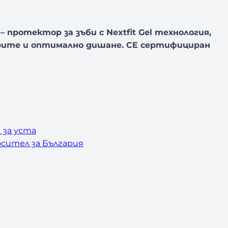
– протектор за зъби с Nextfit Gel технология,
рите и оптимално дишане. CE сертифициран
 за уста
сител за България