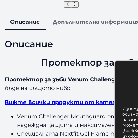
Описание
Допълнителна информаци
Описание
Протектор за зъби 
Протектор за зъби Venum Challenger Mouth
бъде на същото ниво.
Вижте всички продукти от категория Пр
Използ
осигу
Venum Challenger Mouthguard от Venum
нашия
надеждна защита и максимален комфо
Может
„бискв
Специалната Nextfit Gel Frame технол
изклю