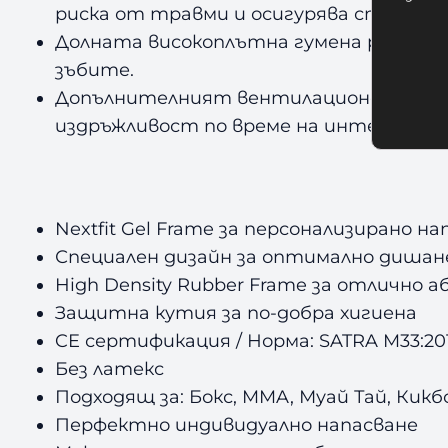
риска от травми и осигурява стабилно
Долната високоплътна гумена рамка аб
зъбите.
Допълнителният вентилационен канал п
издръжливост по време на интензивни 
Nextfit Gel Frame за персонализирано н
Специален дизайн за оптимално дишане
High Density Rubber Frame за отлично 
Защитна кутия за по-добра хигиена
CE сертификация / Норма: SATRA M33:20
Без латекс
Подходящ за: Бокс, MMA, Муай Тай, Кикб
Перфектно индивидуално напасване