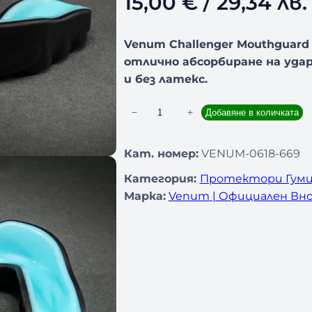
15,00
€
/ 29,34 лв.
Venum Challenger Mouthguard 
отлично абсорбиране на уда
и без латекс.
−
+
Добавяне в количката
к
о
л
Кат. номер:
VENUM-0618-669
и
Категория:
Протектори Гуми
ч
Марка:
Venum | Официален Вно
е
с
т
в
о
з
а