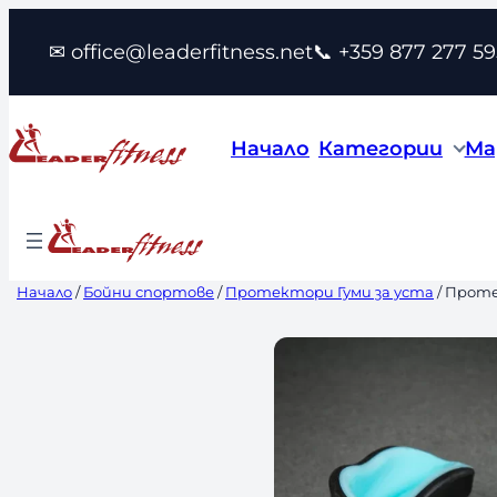
Към
✉ office@leaderfitness.net
📞 +359 877 277 59
съдържанието
Начало
Категории
Ма
Начало
/
Бойни спортове
/
Протектори Гуми за уста
/ Проте