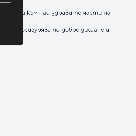
я силата към най-здравите части на
 което осигурява по-добро дишане и