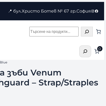
Instagr
Face
📍 бул.Христо Ботев № 67 гр.София
Търсене
Търсене
0
/Blue
а зъби Venum
guard – Strap/Straples