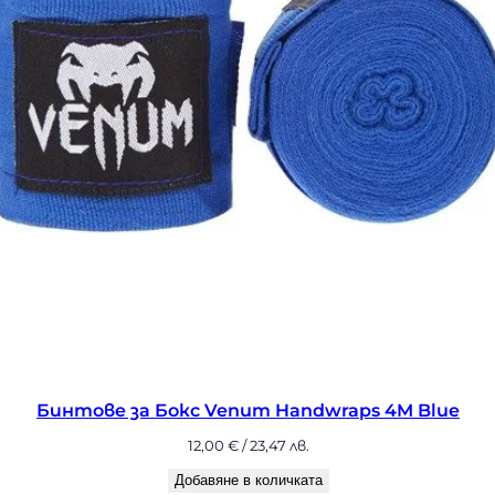
dwraps 4M Blue
Бинтове за Бокс V
1
а
Доб