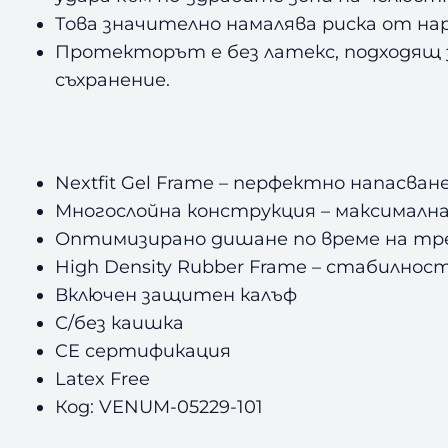
Това значително намалява риска от на
Протекторът е без латекс, подходящ з
съхранение.
Nextfit Gel Frame
–
перфектно напасван
Многослойна конструкция
–
максимална
Оптимизирано дишане по време на тр
High Density Rubber Frame
–
стабилност
Включен защитен калъф
С/без каишка
CE сертификация
Latex Free
Код: VENUM-05229-101