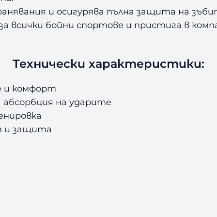
B
ранявания и осигурява пълна защита на зъби
l
а всички бойни спортове и пристига в комп
a
c
k
Технически характеристики:
/
B
е и комфорт
l
 абсорбция на ударите
u
енировка
e
 и защита