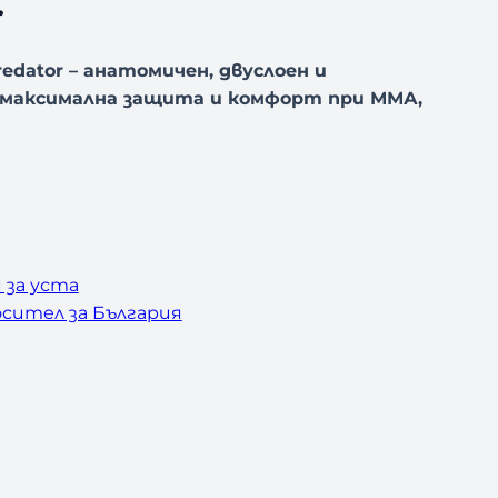
.
dator – анатомичен, двуслоен и
 максимална защита и комфорт при ММА,
 за уста
сител за България