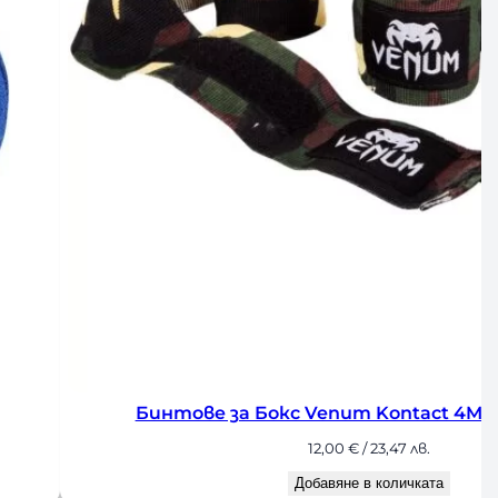
enum Kontact 4M Forest Camo
Бинт
2,00
€
/ 23,47 лв.
авяне в количката