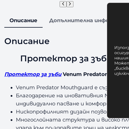
Описание
Допълнителна информаци
Описание
Използ
осигу
Протектор за зъби Venu
нашия
Может
„бискв
изклю
Протектор за зъби
Venum Predator Mouthgua
Venum Predator Mouthguard
е създаден 
Благодарение на иновативния Nextfit 
индивидуално пасване и комфорт дори
Нископрофилният дизайн позволява по-л
Многослойната структура и високо пл
удара към по-здравите зони на челюст