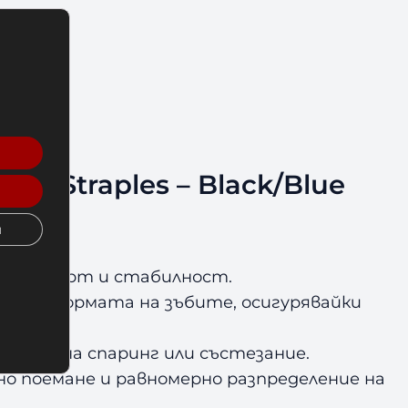
p/Straples – Black/Blue
и
а, комфорт и стабилност.
а към формата на зъбите, осигурявайки
 време на спаринг или състезание.
 поемане и равномерно разпределение на