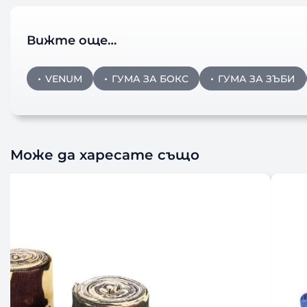
Вижте още…
VENUM
ГУМА ЗА БОКС
ГУМА ЗА ЗЪБИ
Може да харесате също