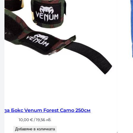
см
Бинтове за Бокс Venum Han
12,00
€
/ 23,47 лв.
Добавяне в количкат