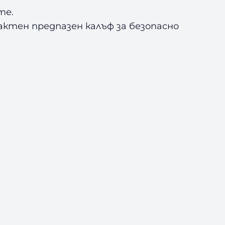
те.
актен предпазен калъф за безопасно