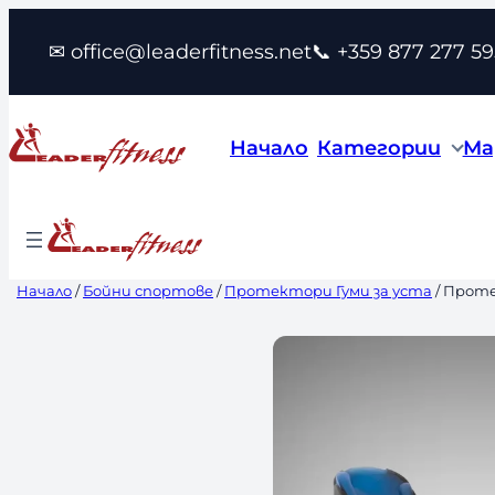
Към
✉ office@leaderfitness.net
📞 +359 877 277 59
съдържанието
Начало
Категории
Ма
Начало
/
Бойни спортове
/
Протектори Гуми за уста
/ Проте