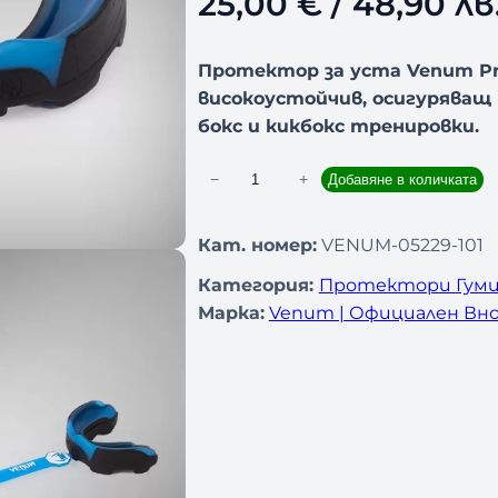
25,00
€
/ 48,90 лв
Протектор за уста Venum Pre
високоустойчив, осигуряващ
бокс и кикбокс тренировки.
−
+
Добавяне в количката
к
о
л
Кат. номер:
VENUM-05229-101
и
Категория:
Протектори Гуми
ч
Марка:
Venum | Официален Вно
е
с
т
в
о
з
а