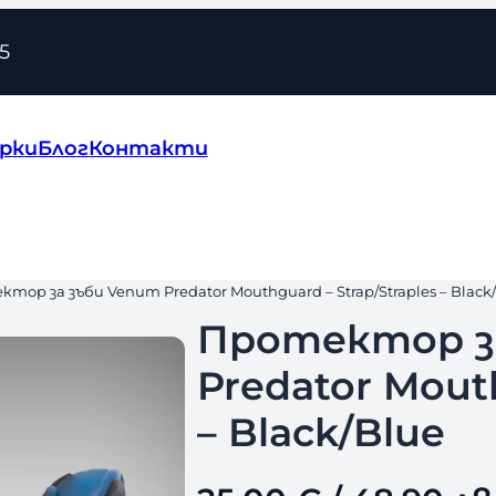
5
рки
Блог
Контакти
ктор за зъби Venum Predator Mouthguard – Strap/Straples – Black
Протектор з
Predator Mouth
– Black/Blue