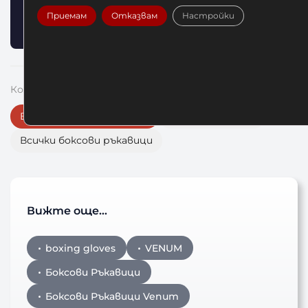
💳 Плащане при доставка, онлайн или на
Приемам
Отказвам
Настройки
изплащане с TBI Bank
Комплектувай екипировката си:
Всички Venum продукти
Бинтове за бокс
Всички боксови ръкавици
Вижте още…
boxing gloves
VENUM
Боксови Ръкавици
Боксови Ръкавици Venum