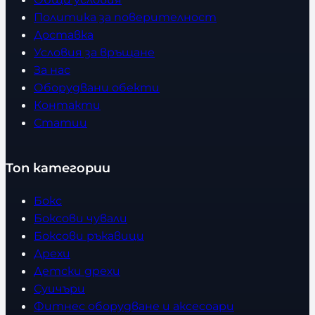
Политика за поверителност
Доставка
Условия за връщане
За нас
Оборудвани обекти
Контакти
Статии
Топ категории
Бокс
Боксови чували
Боксови ръкавици
Дрехи
Детски дрехи
Суичъри
Фитнес оборудване и аксесоари