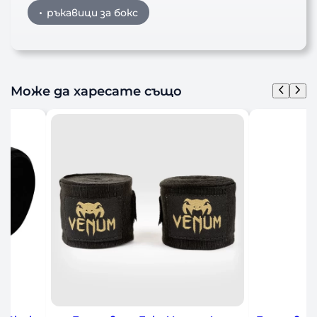
ръкавици за бокс
Може да харесате също