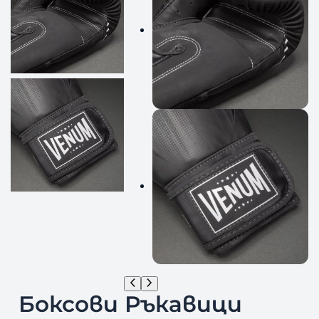
Боксови Ръкавици