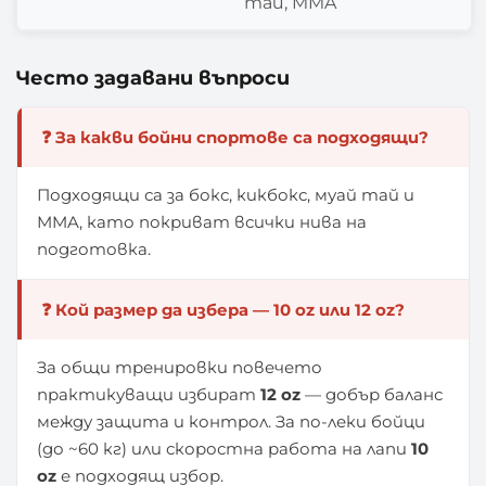
тай, MMA
Често задавани въпроси
❓ За какви бойни спортове са подходящи?
Подходящи са за бокс, кикбокс, муай тай и
MMA, като покриват всички нива на
подготовка.
❓ Кой размер да избера — 10 oz или 12 oz?
За общи тренировки повечето
практикуващи избират
12 oz
— добър баланс
между защита и контрол. За по-леки бойци
(до ~60 кг) или скоростна работа на лапи
10
oz
е подходящ избор.