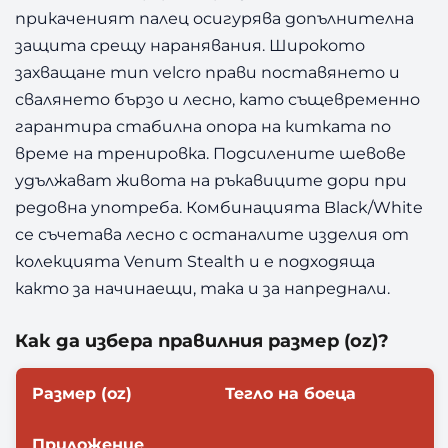
прикаченият палец осигурява допълнителна
защита срещу наранявания. Широкото
захващане тип velcro прави поставянето и
свалянето бързо и лесно, като същевременно
гарантира стабилна опора на китката по
време на тренировка. Подсилените шевове
удължават живота на ръкавиците дори при
редовна употреба. Комбинацията Black/White
се съчетава лесно с останалите изделия от
колекцията Venum Stealth и е подходяща
както за начинаещи, така и за напреднали.
Как да избера правилния размер (oz)?
Размер (oz)
Тегло на боеца
Приложение