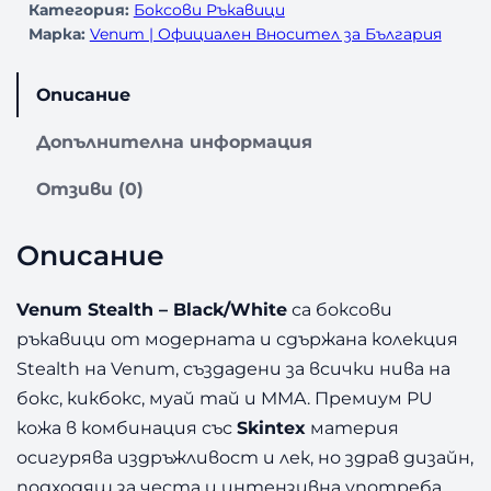
Категория:
Боксови Ръкавици
Марка:
Venum | Официален Вносител за България
Описание
Допълнителна информация
Отзиви (0)
Описание
Venum Stealth – Black/White
са боксови
ръкавици от модерната и сдържана колекция
Stealth на Venum, създадени за всички нива на
бокс, кикбокс, муай тай и MMA. Премиум PU
кожа в комбинация със
Skintex
материя
осигурява издръжливост и лек, но здрав дизайн,
подходящ за честа и интензивна употреба.