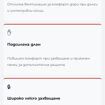
Отлична вентилация за комфорт дори при дълги
и интензивни сесии.
✋
Подсилена длан
Повишен комфорт при захващане и прикачен
палец за допълнителна защита.
🔒
Широко velcro захващане