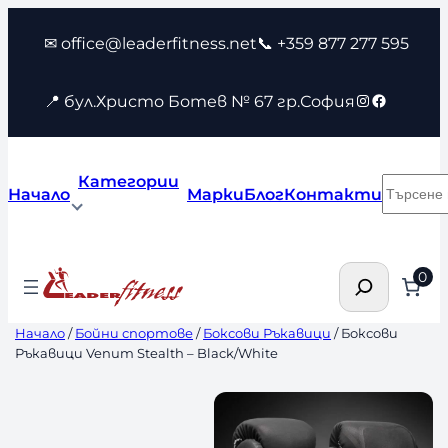
Към
✉ office@leaderfitness.net
📞 +359 877 277 595
съдържанието
Instagram
Faceboo
📍 бул.Христо Ботев № 67 гр.София
Категории
Търсен
Начало
Марки
Блог
Контакти
Търсене
0
Начало
/
Бойни спортове
/
Боксови Ръкавици
/ Боксови
Ръкавици Venum Stealth – Black/White