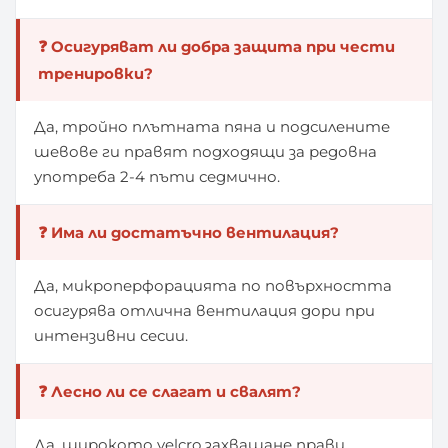
❓ Осигуряват ли добра защита при чести
тренировки?
Да, тройно плътната пяна и подсилените
шевове ги правят подходящи за редовна
употреба 2-4 пъти седмично.
❓ Има ли достатъчно вентилация?
Да, микроперфорацията по повърхността
осигурява отлична вентилация дори при
интензивни сесии.
❓ Лесно ли се слагат и свалят?
Да, широкото velcro захващане прави