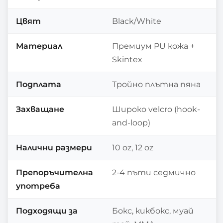
Цвят
Black/White
Материал
Премиум PU кожа +
Skintex
Подплата
Тройно плътна пяна
Захващане
Широко velcro (hook-
and-loop)
Налични размери
10 oz, 12 oz
Препоръчителна
2-4 пъти седмично
употреба
Подходящи за
Бокс, кикбокс, муай