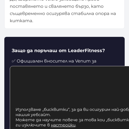
поставянето и свалянето бързо, като
същевременно осигурява стабилна опора на
китката.
Защо да поръчаш от LeaderFitness?
✅ Официален вносител на Venum за
България — 100% автентични продукти
🚚 Безплатна доставка до адрес в цяла
България
↩️ 14 дни право на връщане и замяна на
размер
Използваме „бисквитки“, за да ви осигурим най-до
📞 Безплатна консултация за избор на
нашия уебсайт.
Можете да научите повече за това кои „бисквитки
размер
ги изключите в
настройки
.