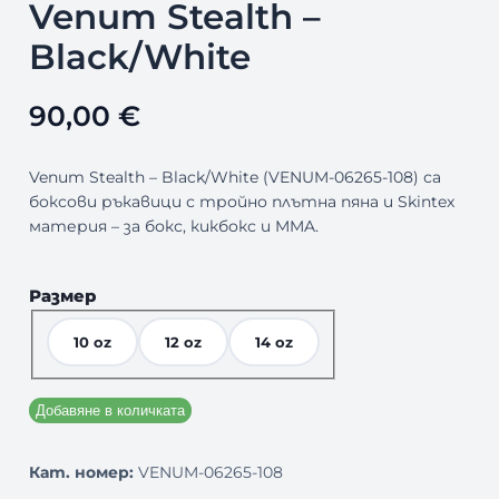
Venum Stealth –
Black/White
90,00
€
Venum Stealth – Black/White (VENUM-06265-108) са
боксови ръкавици с тройно плътна пяна и Skintex
материя – за бокс, кикбокс и MMA.
Размер
10 oz
12 oz
14 oz
Добавяне в количката
Кат. номер:
VENUM-06265-108