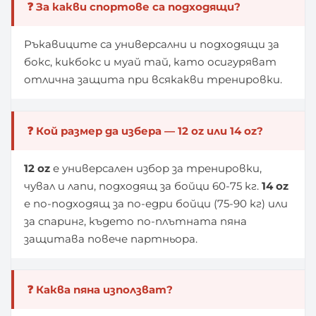
❓ За какви спортове са подходящи?
Ръкавиците са универсални и подходящи за
бокс, кикбокс и муай тай, като осигуряват
отлична защита при всякакви тренировки.
❓ Кой размер да избера — 12 oz или 14 oz?
12 oz
е универсален избор за тренировки,
чувал и лапи, подходящ за бойци 60-75 кг.
14 oz
е по-подходящ за по-едри бойци (75-90 кг) или
за спаринг, където по-плътната пяна
защитава повече партньора.
❓ Каква пяна използват?