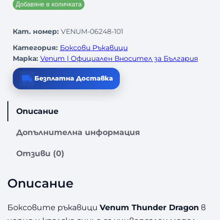
Добавяне в количката
Кат. номер:
VENUM-06248-101
Категория:
Боксови Ръкавици
Марка:
Venum | Официален Вносител за България
Безплатна Доставка
Описание
Допълнителна информация
Отзиви (0)
Описание
Боксовите ръкавици
Venum Thunder Dragon
в