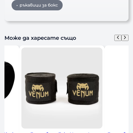
ръкавици за бокс
Може да харесате също