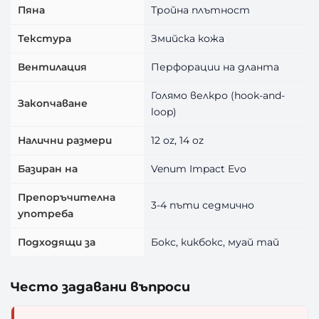
Пяна
Тройна плътност
Текстура
Змийска кожа
Вентилация
Перфорации на дланта
Голямо велкро (hook-and-
Закопчаване
loop)
Налични размери
12 oz, 14 oz
Базиран на
Venum Impact Evo
Препоръчителна
3-4 пъти седмично
употреба
Подходящи за
Бокс, кикбокс, муай тай
Често задавани въпроси