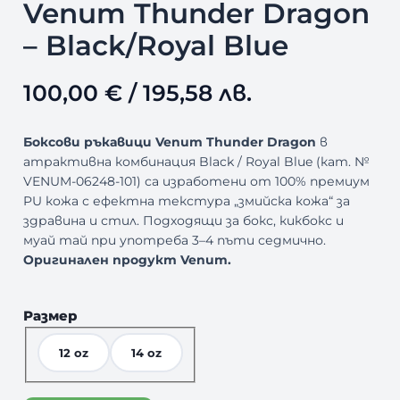
Venum Thunder Dragon
– Black/Royal Blue
100,00
€
/ 195,58 лв.
Боксови ръкавици Venum Thunder Dragon
в
атрактивна комбинация Black / Royal Blue (кат. №
VENUM-06248-101) са изработени от 100% премиум
PU кожа с ефектна текстура „змийска кожа“ за
здравина и стил. Подходящи за бокс, кикбокс и
муай тай при употреба 3–4 пъти седмично.
Оригинален продукт Venum.
Размер
12 oz
14 oz