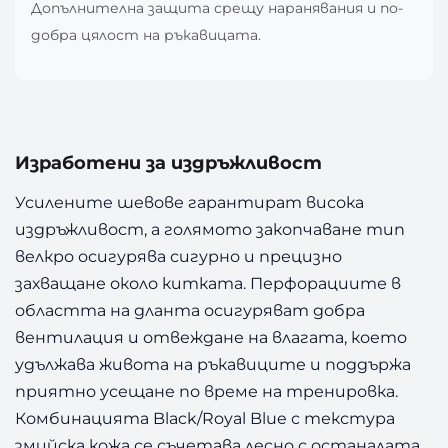
Допълнителна защита срещу наранявания и по-
добра цялост на ръкавицата.
Изработени за издръжливост
Усилените шевове гарантират висока
издръжливост, а голямото закопчаване тип
велкро осигурява сигурно и прецизно
захващане около китката. Перфорациите в
областта на дланта осигуряват добра
вентилация и отвеждане на влагата, което
удължава живота на ръкавиците и поддържа
приятно усещане по време на тренировка.
Комбинацията Black/Royal Blue с текстура
змийска кожа се съчетава лесно с останалата