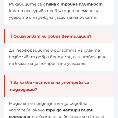
Ръкавиците са с
пяна с тройна плътност
,
която осигурява превъзходно поемане на
ударите и надеждна защита на ръката.
❓ Осигуряват ли добра вентилация?
Да, перфорациите в областта на дланта
позволяват добра вентилация и отвеждане
на влагата за по-приятно усещане.
❓ За каква честота на употреба са
подходящи?
Моделът е предназначен за редовна
употреба, около
три до четири пъти
седмично
, и е базиран на бестселъра Impact