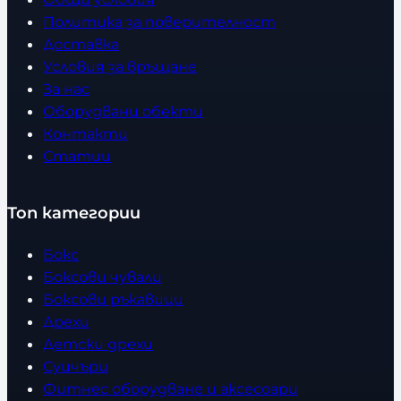
Политика за поверителност
Доставка
Условия за връщане
За нас
Оборудвани обекти
Контакти
Статии
Топ категории
Бокс
Боксови чували
Боксови ръкавици
Дрехи
Детски дрехи
Суичъри
Фитнес оборудване и аксесоари