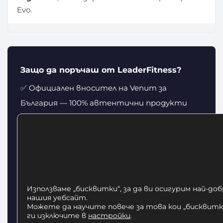
Evo.
Защо да поръчаш от LeaderFitness?
✅ Официален вносител на Venum за
България — 100% автентични продукти
🚚 Безплатна доставка до адрес в цяла
България
↩️ 14 дни право на връщане и замяна на
размер
📞 Безплатна консултация за избор на
Използваме „бисквитки“, за да ви осигурим най-до
размер
нашия уебсайт.
Можете да научите повече за това кои „бисквитки
💳 Плащане при доставка, онлайн или на
ги изключите в
настройки
.
изплащане с TBI Bank