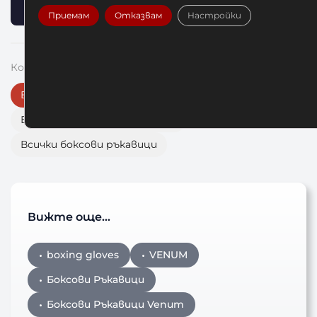
Приемам
Отказвам
Настройки
Комплектувай екипировката си:
Всички Venum продукти
Бинтове Venum Blue (в тон)
Всички боксови ръкавици
Вижте още…
boxing gloves
VENUM
Боксови Ръкавици
Боксови Ръкавици Venum