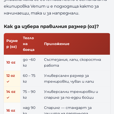
екипировка Venum и е подходяща както за
начинаещи, така и за напреднали.
Как да избера правилния размер (oz)?
Тегло
Разме
на
Приложение
р (oz)
боеца
до ~60
Състезания, лапи, скоростна
10 oz
кг
работа
12 oz
60 – 75
Универсален размер за
✓
кг
тренировки, чувал и лапи
14 oz
75 – 90
Универсални тренировки и
✓
кг
спаринг за по-едри бойци
над 90
Спаринг — стандарт за
16 oz
кг
защита на партньора