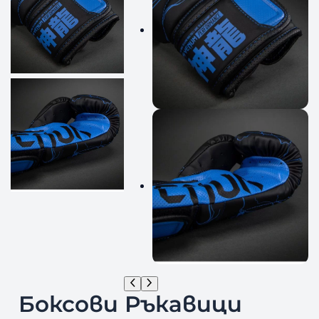
Боксови Ръкавици