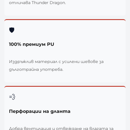
отличава Thunder Dragon.
🛡️
100% премиум PU
Издръжлив материал с усилени шевове за
дълготрайна употреба.
💨
Перфорации на дланта
Добра вентилация и отвеждане на влагата за