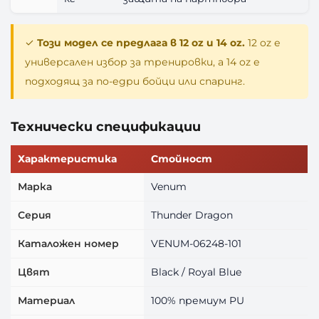
✓
Този модел се предлага в 12 oz и 14 oz.
12 oz е
универсален избор за тренировки, а 14 oz е
подходящ за по-едри бойци или спаринг.
Технически спецификации
Характеристика
Стойност
Марка
Venum
Серия
Thunder Dragon
Каталожен номер
VENUM-06248-101
Цвят
Black / Royal Blue
Материал
100% премиум PU