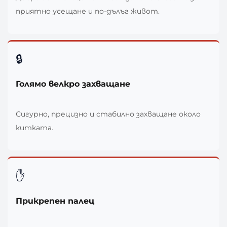
приятно усещане и по-дълъг живот.
🔒
Голямо велкро захващане
Сигурно, прецизно и стабилно захващане около
китката.
✋
Прикрепен палец