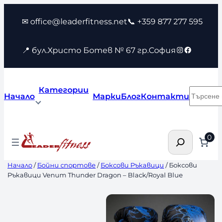
Към
✉ office@leaderfitness.net
📞 +359 877 277 595
съдържанието
Instagram
Faceboo
📍 бул.Христо Ботев № 67 гр.София
Категории
Търсен
Начало
Марки
Блог
Контакти
Търсене
0
Начало
/
Бойни спортове
/
Боксови Ръкавици
/ Боксови
Ръкавици Venum Thunder Dragon – Black/Royal Blue