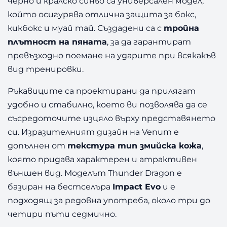
черно и кралско синьо са универсален модел,
който осигурява отлична защита за бокс,
кикбокс и муай тай. Създадени са с
тройна
плътност на пяната
, за да гарантират
превъзходно поемане на ударите при всякакъв
вид тренировки.
Ръкавиците са проектирани да прилягат
удобно и стабилно, което ви позволява да се
съсредоточите изцяло върху представянето
си. Изразителният дизайн на Venum е
допълнен от
текстура тип змийска кожа
,
която придава характерен и атрактивен
външен вид. Моделът Thunder Dragon е
базиран на бестселъра
Impact Evo
и е
подходящ за редовна употреба, около три до
четири пъти седмично.