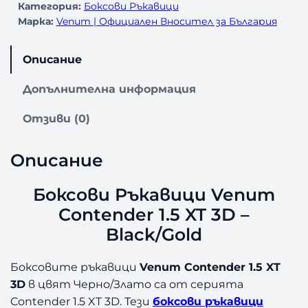
Категория:
Боксови Ръкавици
Марка:
Venum | Официален Вносител за България
Описание
Допълнителна информация
Отзиви (0)
Описание
Боксови Ръкавици Venum
Contender 1.5 XT 3D –
Black/Gold
Боксовите ръкавици
Venum Contender 1.5 XT
3D
в цвят Черно/Злато са от серията
Contender 1.5 XT 3D. Тези
боксови ръкавици