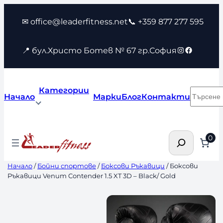
Към
✉ office@leaderfitness.net
📞 +359 877 277 595
съдържанието
Instagram
Faceboo
📍 бул.Христо Ботев № 67 гр.София
Категории
Търсен
Начало
Марки
Блог
Контакти
Търсене
0
Начало
/
Бойни спортове
/
Боксови Ръкавици
/ Боксови
Ръкавици Venum Contender 1.5 XT 3D – Black/ Gold