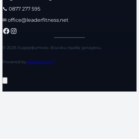
📞
0877 277 595
✉
office@leaderfitness.net
Facebook
Instagram
© 2026 Лидерфитнес. Всички права запазени.
Powered by
WebStation™