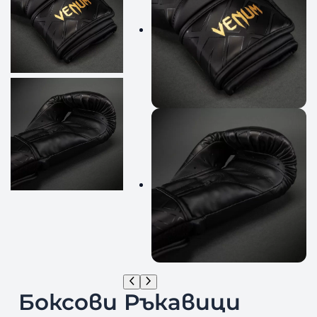
Боксови Ръкавици