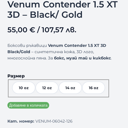
Venum Contender 1.5 XT
3D – Black/ Gold
55,00
€
/ 107,57 лв.
Боксови ръкавици
Venum Contender 1.5 XT 3D
Black/Gold
– синтетична кожа, 3D лого,
многослойна пяна. За
бокс, муай тай и кикбокс
.
Размер
10 oz
12 oz
14 oz
16 oz
Добавяне в количката
Кат. номер:
VENUM-06042-126