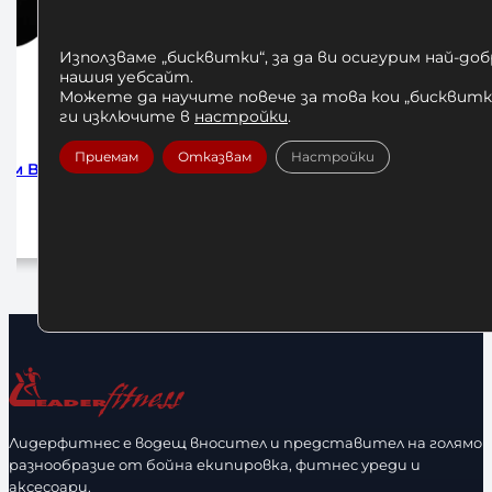
Използваме „бисквитки“, за да ви осигурим най-до
нашия уебсайт.
Можете да научите повече за това кои „бисквитки
ги изключите в
настройки
.
Приемам
Отказвам
Настройки
m 4м
Бинтове за Бокс Venum Black 2.5м
Бинтове 
10,00
€
/ 19,56 лв.
1
Добавяне в количката
До
Лидерфитнес е водещ вносител и представител на голямо
разнообразие от бойна екипировка, фитнес уреди и
аксесоари.