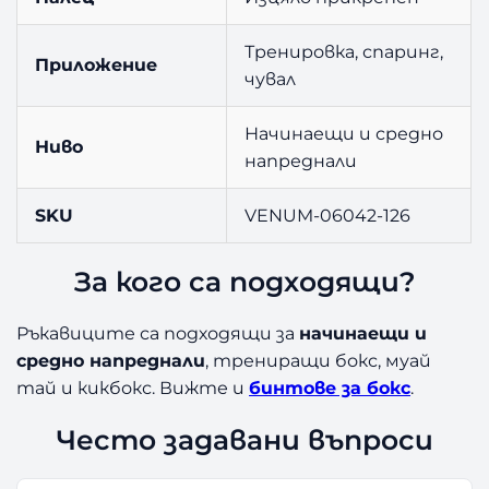
Тренировка, спаринг,
Приложение
чувал
Начинаещи и средно
Ниво
напреднали
SKU
VENUM-06042-126
За кого са подходящи?
Ръкавиците са подходящи за
начинаещи и
средно напреднали
, трениращи бокс, муай
тай и кикбокс. Вижте и
бинтове за бокс
.
Често задавани въпроси