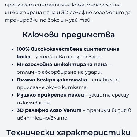
предлагат синтетична кожа, многослойна
инжектирана пяна и 3D релефно лого Venum за
тренировки по бокс и муай тай.
Ключови предимства
100% висококачествена синтетична
кожа
– устойчива на износване.
Многослойна инжектирана пяна
–
отлично абсорбиране на удари.
Голяма велкро закопчалка
– стабилно
прилягане около китката.
Изцяло прикрепен палец
– защита срещу
изкълчвания.
3D релефно лого Venum
– премиум визия в
цвят Черно/Злато.
Технически характеристики