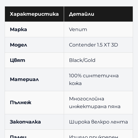
Характеристика
Детайли
Марка
Venum
Модел
Contender 1.5 XT 3D
Цвят
Black/Gold
100% синтетична
Материал
кожа
Многослойна
Пълнеж
инжектирана пяна
Закопчалка
Широка велкро лента
Палец
Изцяло прикрепен