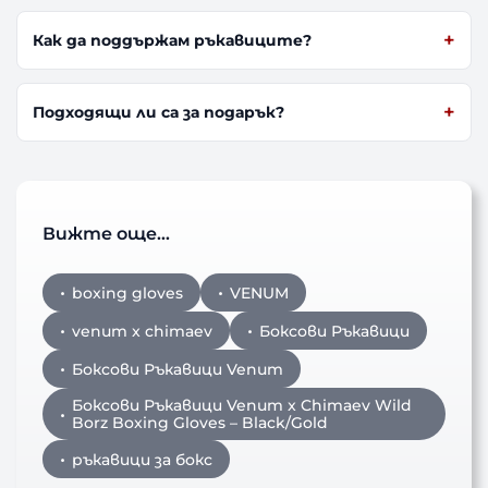
Как да поддържам ръкавиците?
Подходящи ли са за подарък?
Вижте още…
boxing gloves
VENUM
venum x chimaev
Боксови Ръкавици
Боксови Ръкавици Venum
Боксови Ръкавици Venum x Chimaev Wild
Borz Boxing Gloves – Black/Gold
ръкавици за бокс