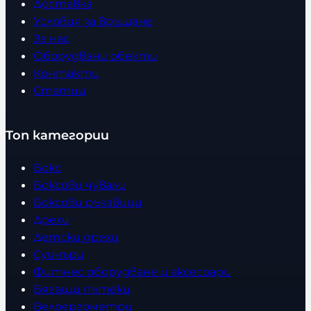
Доставка
Условия за връщане
За нас
Оборудвани обекти
Контакти
Статии
Топ категории
Бокс
Боксови чували
Боксови ръкавици
Дрехи
Детски дрехи
Суичъри
Фитнес оборудване и аксесоари
Бягащи пътеки
Велоергометри