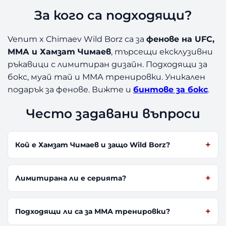
За кого са подходящи?
Venum x Chimaev Wild Borz са за
фенове на UFC,
ММА и Хамзат Чимаев
, търсещи ексклузивни
ръкавици с лимитиран дизайн. Подходящи за
бокс, муай тай и ММА тренировки. Уникален
подарък за фенове. Вижте и
бинтове за бокс
.
Често задавани въпроси
Кой е Хамзат Чимаев и защо Wild Borz?
Лимитирана ли е серията?
Подходящи ли са за ММА тренировки?