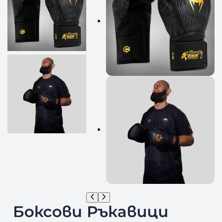
Боксови Ръкавици