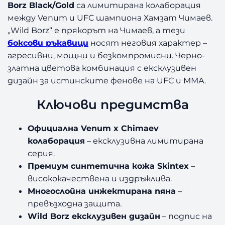
Borz Black/Gold
са лимитирана колаборация
между Venum и UFC шампиона Хамзат Чимаев.
„Wild Borz“ е прякорът на Чимаев, а тези
боксови ръкавици
носят неговия характер –
агресивни, мощни и безкомпромисни. Черно-
златна цветова комбинация с ексклузивен
дизайн за истинските фенове на UFC и ММА.
Ключови предимства
Официална Venum x Chimaev
колаборация
– ексклузивна лимитирана
серия.
Премиум синтетична кожа Skintex
–
висококачествена и издръжлива.
Многослойна инжектирана пяна
–
превъзходна защита.
Wild Borz ексклузивен дизайн
– подпис на