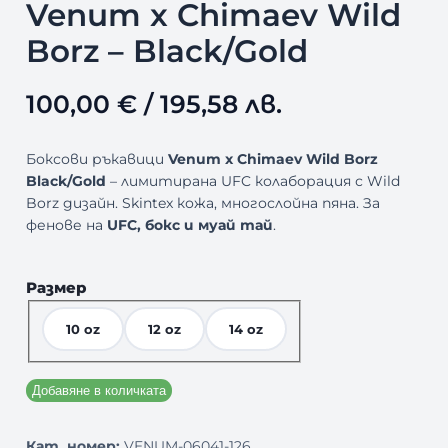
Venum x Chimaev Wild
Borz – Black/Gold
100,00
€
/ 195,58 лв.
Боксови ръкавици
Venum x Chimaev Wild Borz
Black/Gold
– лимитирана UFC колаборация с Wild
Borz дизайн. Skintex кожа, многослойна пяна. За
фенове на
UFC, бокс и муай тай
.
Размер
10 oz
12 oz
14 oz
Добавяне в количката
Кат. номер:
VENUM-06041-126