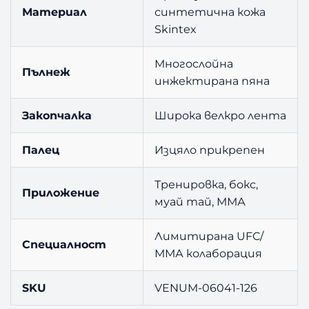
Материал
синтетична кожа
Skintex
Многослойна
Пълнеж
инжектирана пяна
Закопчалка
Широка велкро лента
Палец
Изцяло прикрепен
Тренировка, бокс,
Приложение
муай тай, ММА
Лимитирана UFC/
Специалност
ММА колаборация
SKU
VENUM-06041-126