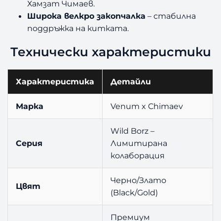
Хамзат Чимаев.
Широка велкро закопчалка
– стабилна
поддръжка на китката.
Технически характеристики
Характеристика
Детайли
Марка
Venum x Chimaev
Wild Borz –
Серия
Лимитирана
колаборация
Черно/Злато
Цвят
(Black/Gold)
Премиум