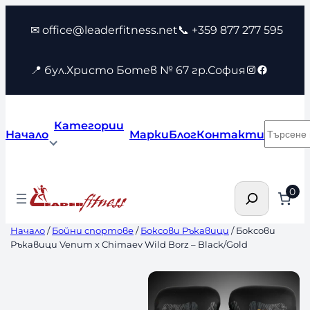
Към
✉ office@leaderfitness.net
📞 +359 877 277 595
съдържанието
Instagram
Faceboo
📍 бул.Христо Ботев № 67 гр.София
Категории
Търсен
Начало
Марки
Блог
Контакти
Търсене
0
Начало
/
Бойни спортове
/
Боксови Ръкавици
/ Боксови
Ръкавици Venum x Chimaev Wild Borz – Black/Gold