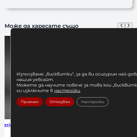
Може да харесате също
Използваме „бисквитки“, за да ви осигурим най-до
нашия уебсайт.
Можете да научите повече за това кои „бисквитки
ги изключите в
настройки
.
Приемам
Отказвам
Настройки
m 4м
Бинтове за Бокс Venum Black 2.5м
Бинтове 
10,00
€
/ 19,56 лв.