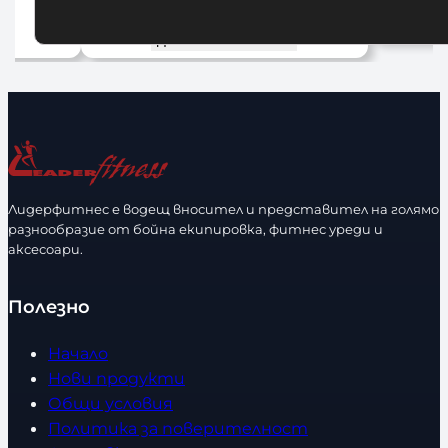
1
Добавяне в количката
До
Лидерфитнес е водещ вносител и представител на голямо
разнообразие от бойна екипировка, фитнес уреди и
аксесоари.
Полезно
Начало
Нови продукти
Общи условия
Политика за поверителност