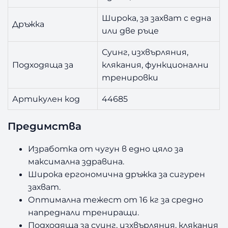
Широка, за захват с една
Дръжка
или две ръце
Суинг, изхвърляния,
Подходяща за
клякания, функционални
тренировки
Артикулен код
44685
Предимства
Изработка от чугун в едно цяло за
максимална здравина.
Широка ергономична дръжка за сигурен
захват.
Оптимална тежест от 16 кг за средно
напреднали трениращи.
Подходяща за суинг, изхвърляния, клякания