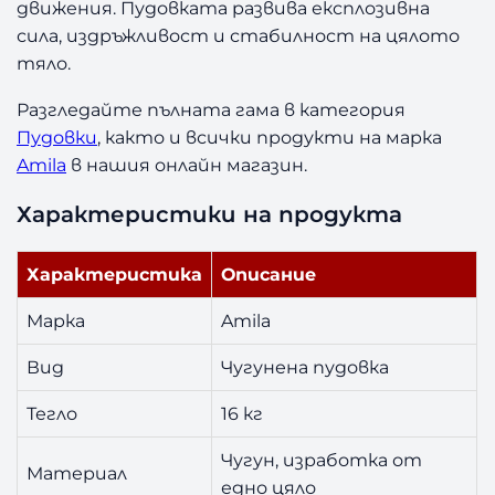
движения. Пудовката развива експлозивна
к
сила, издръжливост и стабилност на цялото
г
тяло.
Разгледайте пълната гама в категория
Пудовки
, както и всички продукти на марка
Amila
в нашия онлайн магазин.
Характеристики на продукта
Характеристика
Описание
Марка
Amila
Вид
Чугунена пудовка
Тегло
16 кг
Чугун, изработка от
Материал
едно цяло