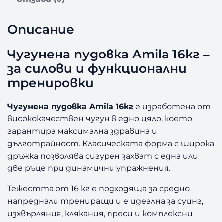
у
г
у
Описание
н
е
Чугунена пудовка Amila 16кг –
н
за силови и функционални
а
п
тренировки
у
д
Чугунена пудовка Amila 16кг
е изработена от
о
висококачествен чугун в едно цяло, което
в
гарантира максимална здравина и
к
дълготрайност. Класическата форма с широка
а
A
дръжка позволява сигурен захват с една или
m
две ръце при динамични упражнения.
i
l
Тежестта от 16 кг е подходяща за средно
a
напреднали трениращи и е идеална за суинг,
1
изхвърляния, клякания, преси и комплексни
6