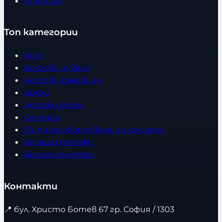
Статии
Топ категории
Бокс
Боксови чували
Боксови ръкавици
Дрехи
Детски дрехи
Суичъри
Фитнес оборудване и аксесоари
Бягащи пътеки
Велоергометри
Контакти
📍
бул. Христо Ботев 67 гр. София / 1303