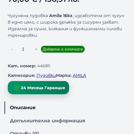
Чугунена пудовка
Amila 16кг
, изработена от чугун
в едно цяло, с широка дръжка за сигурен захват.
Идеална за суинг, клякания и функционални силови
тренировки.
к
−
+
Добавяне в количката
о
л
Кат. номер:
44685
и
Категория:
Пудовки
Марка:
AMILA
ч
е
24 Месеца Гаранция
с
т
в
Описание
о
з
Допълнителна информация
а
Ч
Отзиви (0)