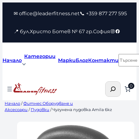
Към
✉ office@leaderfitness.net
📞 +359 877 277 595
съдържанието
Instagram
Faceboo
📍 бул.Христо Ботев № 67 гр.София
Категории
Търсен
Начало
Марки
Блог
Контакти
Търсене
0
Начало
/
Фитнес Оборудване и
Аксесоари
/
Пудовки
/ Чугунена пудовка Amila 6кг