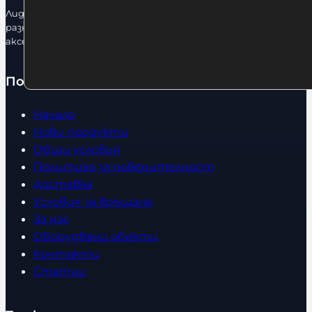
Лидерфитнес е водещ вносител и представител на голямо
разнообразие от бойна екипировка, фитнес уреди и
аксесоари.
Полезно
Начало
Нови продукти
Общи условия
Политика за поверителност
Доставка
Условия за връщане
За нас
Оборудвани обекти
Контакти
Статии