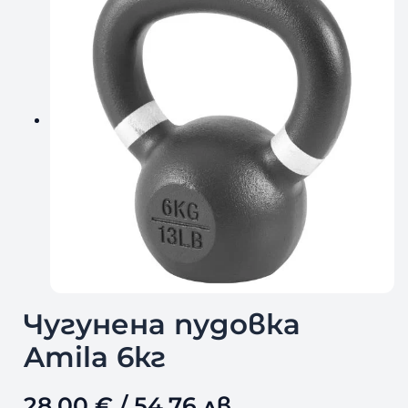
Чугунена пудовка
Amila 6кг
28,00
€
/ 54,76 лв.