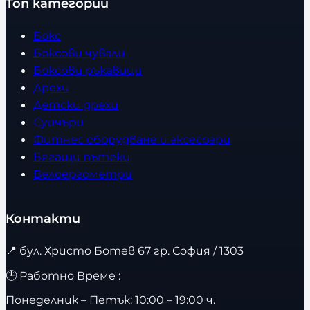
Топ категории
Бокс
Боксови чували
Боксови ръкавици
Дрехи
Детски дрехи
Суичъри
Фитнес оборудване и аксесоари
Бягащи пътеки
Велоергометри
Контакти
📍
бул. Христо Ботев 67 гр. София / 1303
🕒 Работно Време :
Понеделник – Петък: 10:00 – 19:00 ч.