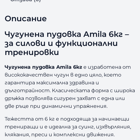
у
г
у
Описание
н
е
Чугунена пудовка Amila 6кг –
н
за силови и функционални
а
п
тренировки
у
д
Чугунена пудовка Amila 6кг
е изработена от
о
висококачествен чугун в едно цяло, което
в
гарантира максимална здравина и
к
дълготрайност. Класическата форма с широка
а
A
дръжка позволява сигурен захват с една или
m
две ръце при динамични упражнения.
i
l
Тежестта от 6 кг е подходяща за начинаещи
a
трениращи и е идеална за суинг, изхвърляния,
6
клякания, преси и комплексни движения.
к