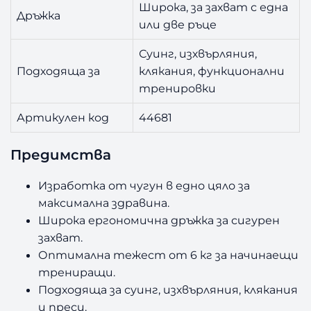
Широка, за захват с една
Дръжка
или две ръце
Суинг, изхвърляния,
Подходяща за
клякания, функционални
тренировки
Артикулен код
44681
Предимства
Изработка от чугун в едно цяло за
максимална здравина.
Широка ергономична дръжка за сигурен
захват.
Оптимална тежест от 6 кг за начинаещи
трениращи.
Подходяща за суинг, изхвърляния, клякания
и преси.