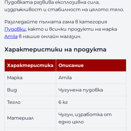
Пудовката развива експлозивна сила,
г
издръжливост и стабилност на цялото тяло.
Разгледайте пълната гама в категория
Пудовки
, както и всички продукти на марка
Amila
в нашия онлайн магазин.
Характеристики на продукта
Характеристика
Описание
Марка
Amila
Вид
Чугунена пудовка
Тегло
6 кг
Чугун, изработка от
Материал
едно цяло