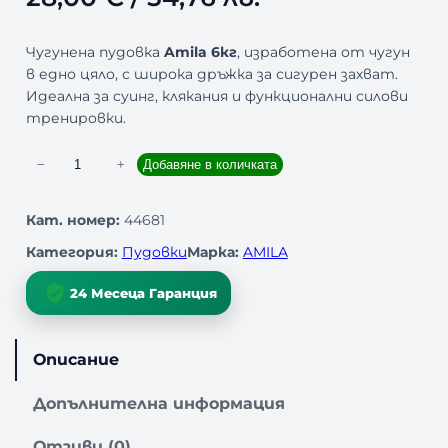
Чугунена пудовка
Amila 6кг
, изработена от чугун
в едно цяло, с широка дръжка за сигурен захват.
Идеална за суинг, клякания и функционални силови
тренировки.
к
−
+
Добавяне в количката
о
л
Кат. номер:
44681
и
Категория:
Пудовки
Марка:
AMILA
ч
е
24 Месеца Гаранция
с
т
в
Описание
о
з
Допълнителна информация
а
Ч
Отзиви (0)