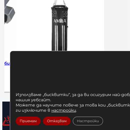
коби за
Боксов Чувал Amila 150 см
Боксов 
200,00
€
/ 391,17 лв.
14
Добавяне в количката
До
Използваме „бисквитки“, за да ви осигурим най-до
нашия уебсайт.
Можете да научите повече за това кои „бисквитки
ги изключите в
настройки
.
Приемам
Отказвам
Настройки