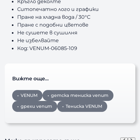
Кръгло деколте
Ситопечатно лого и графики
Пране на хладна вода / 30°C
Пране с подобни цветове
Не сушете в сушилня
Не избелвайте
Код: VENUM-06085-109
Вижте още…
VENUM
детска тениска venum
дрехи venum
Тениска VENUM