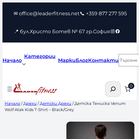
Към
✉ office@leaderfitness.net
📞 +359 877 277 595
съдържанието
Instagram
Faceboo
📍 бул.Христо Ботев № 67 гр.София
Категории
Търсен
Начало
Марки
Блог
Контакти
Търсене
0
Начало
/
Дрехи
/
Детски Дрехи
/ Детска Тениска Venum
Wolf Atak Kids T-Shirt – Black/Grey