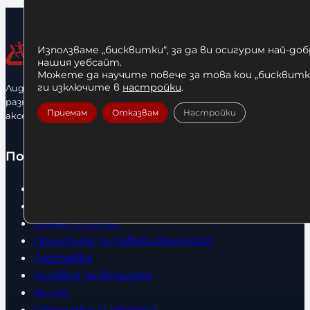
Използваме „бисквитки“, за да ви осигурим най-до
нашия уебсайт.
Можете да научите повече за това кои „бисквитки
ги изключите в
настройки
.
Лидерфитнес е водещ вносител и представител на голямо
разнообразие от бойна екипировка, фитнес уреди и
Приемам
Отказвам
Настройки
аксесоари.
Полезно
Начало
Нови продукти
Общи условия
Политика за поверителност
Доставка
Условия за връщане
За нас
Оборудвани обекти