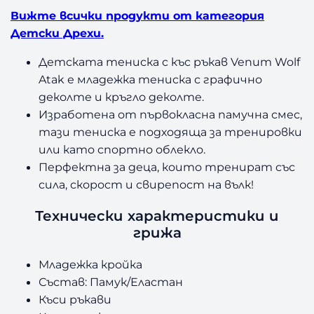
Вижте всички продукти от категория
Детски Дрехи.
Детската тениска с къс ръкав Venum Wolf
Atak е младежка тениска с графично
деколте и кръгло деколте.
Изработена от първокласна памучна смес,
тази тениска е подходяща за тренировки
или като спортно облекло.
Перфектна за деца, които тренират със
сила, скорост и свирепост на вълк!
Технически характеристики и
грижа
Младежка кройка
Състав: Памук/Еластан
Къси ръкави