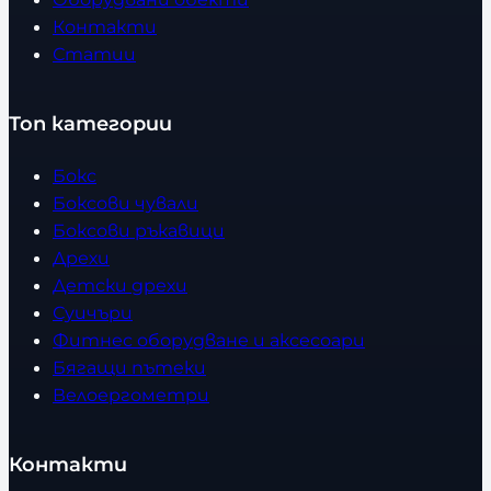
Контакти
Статии
Топ категории
Бокс
Боксови чували
Боксови ръкавици
Дрехи
Детски дрехи
Суичъри
Фитнес оборудване и аксесоари
Бягащи пътеки
Велоергометри
Контакти