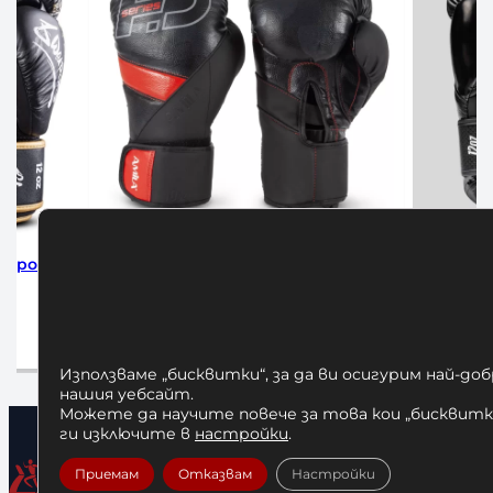
 Amila Forte
Боксови Ръкавици Challenger 4.0
Б
Scales Venum – Black
,23 лв.
80,00
€
/ 156,47 лв.
и
Опции
Използваме „бисквитки“, за да ви осигурим най-до
нашия уебсайт.
Можете да научите повече за това кои „бисквитки
ги изключите в
настройки
.
Приемам
Отказвам
Настройки