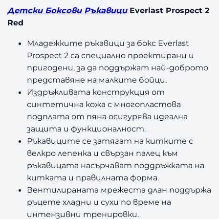
Детски Боксови Ръкавици
Everlast Prospect 2
Red
Младежките ръкавици за бокс Everlast
Prospect 2 са специално проектирани и
пригодени, за да поддържат най-доброто
представяне на малките бойци.
Издръжливата конструкция от
синтетична кожа с многопластова
подплата от пяна осигурява идеална
защита и функционалност.
Ръкавиците се затягат на китките с
велкро лепенка и свързан палец към
ръкавицата насърчават поддръжката на
китката и правилната форма.
Вентилираната мрежеста длан поддържа
ръцете хладни и сухи по време на
интензивни тренировки.