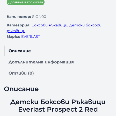
Добавяне в количката
Кат. номер:
SION00
Категория:
Боксови Ръкавици
, 
Детски боксови
ръкавици
Марка:
EVERLAST
Описание
Допълнителна информация
Отзиви (0)
Описание
Детски Боксови Ръкавици
Everlast Prospect 2 Red