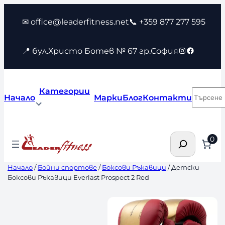
Към
✉ office@leaderfitness.net
📞 +359 877 277 595
съдържанието
Instagram
Faceboo
📍 бул.Христо Ботев № 67 гр.София
Категории
Търсен
Начало
Марки
Блог
Контакти
Търсене
0
Начало
/
Бойни спортове
/
Боксови Ръкавици
/ Детски
Боксови Ръкавици Everlast Prospect 2 Red