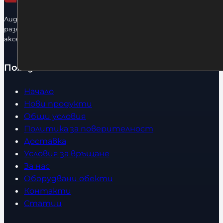
Лидерфитнес е водещ вносител и представител на голямо
разнообразие от бойна екипировка, фитнес уреди и
аксесоари.
Полезно
Начало
Нови продукти
Общи условия
Политика за поверителност
Доставка
Условия за връщане
За нас
Оборудвани обекти
Контакти
Статии