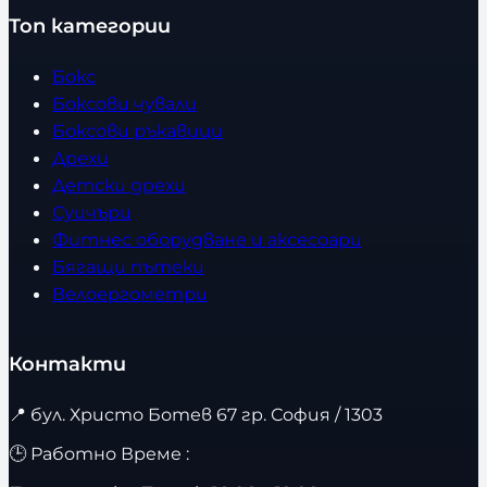
Топ категории
Бокс
Боксови чували
Боксови ръкавици
Дрехи
Детски дрехи
Суичъри
Фитнес оборудване и аксесоари
Бягащи пътеки
Велоергометри
Контакти
📍
бул. Христо Ботев 67 гр. София / 1303
🕒 Работно Време :