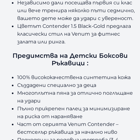
Независимо дали посещава първия си клас
или вече тренира няколко пъти седмично,
вашето дете може да удари с увереност.
Цветът Contender 1.5 Black-Gold предлага
класически стил на Venum за фитнес
залата или ринга.
Предимства на Детски Боксови
Ръкавици :
100% висококачествена синтетина кожа
Създадени специално за деца
Многоплътна пяна за отлично поглъщане
на удари
Пълно прикрепен палец за минимизиране
на риска от нараняване
Част от серията Venum Contender –
бестселър ръкавица за начално ниво
Подходящи за редовна употреба (3-4