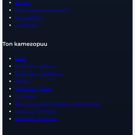
За нас
Оборудвани обекти
Контакти
Статии
Топ категории
Бокс
Боксови чували
Боксови ръкавици
Дрехи
Детски дрехи
Суичъри
Фитнес оборудване и аксесоари
Бягащи пътеки
Велоергометри