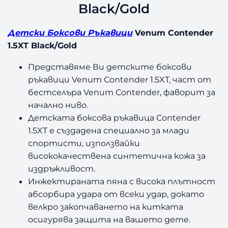
Black/Gold
Детски Боксови Ръкавици
Venum Contender
1.5XT Black/Gold
Представяме Ви детските боксови
ръкавици Venum Contender 1.5XT, част от
бестселъра Venum Contender, фаворит за
начално ниво.
Детската боксова ръкавица Contender
1.5XT е създадена специално за млади
спортисти, използвайки
висококачествена синтетична кожа за
издръжливост.
Инжектираната пяна с висока плътност
абсорбира удара от всеки удар, докато
велкро закопчаването на китката
осигурява защита на вашето дете.