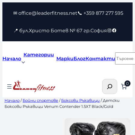
Към
✉ office@leaderfitness.net
📞 +359 877 277 595
съдържанието
Instagram
Faceboo
📍 бул.Христо Ботев № 67 гр.София
Категории
Търсен
Начало
Марки
Блог
Контакти
Търсене
0
Начало
/
Бойни спортове
/
Боксови Ръкавици
/ Детски
Боксови Ръкавици Venum Contender 1.5XT Black/Gold