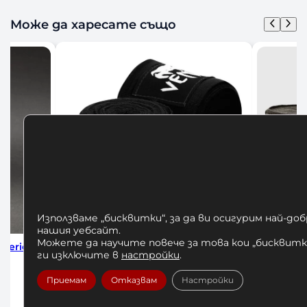
Може да харесате също
Използваме „бисквитки“, за да ви осигурим най-до
нашия уебсайт.
Можете да научите повече за това кои „бисквитки
 Black
Бинтове за Бокс Venum 4м
Бинтове за
ги изключите в
настройки
.
Black/Gold
1
12,00
€
/ 23,47 лв.
Приемам
Отказвам
Настройки
До
Добавяне в количката