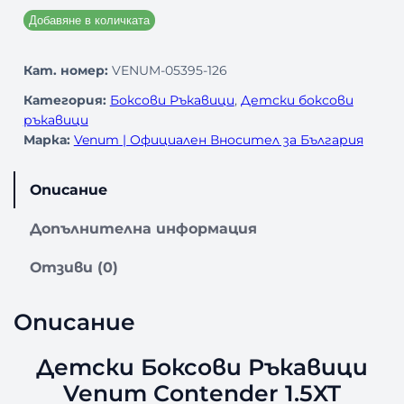
Добавяне в количката
Кат. номер:
VENUM-05395-126
Категория:
Боксови Ръкавици
, 
Детски боксови
ръкавици
Марка:
Venum | Официален Вносител за България
Описание
Допълнителна информация
Отзиви (0)
Описание
Детски Боксови Ръкавици
Venum Contender 1.5XT