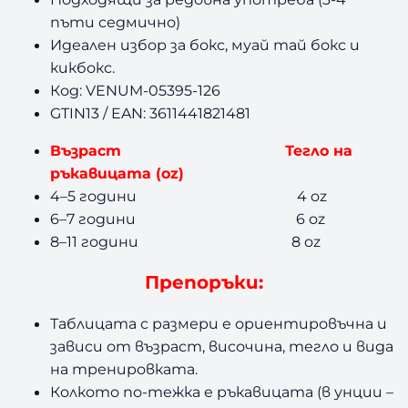
пъти седмично)
Идеален избор за бокс, муай тай бокс и
кикбокс.
Код: VENUM-05395-126
GTIN13 / EAN: 3611441821481
Възраст Тегло на
ръкавицата (
oz
)
4
–5
години 4
oz
6
–7
години 6
oz
8
–11
години 8
oz
Препоръки:
Таблицата с размери е ориентировъчна и
зависи от възраст, височина, тегло и вида
на тренировката.
Колкото по-тежка е ръкавицата (в унции
–