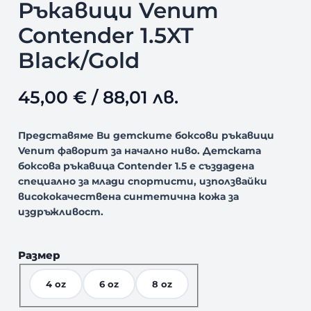
Ръкавици Venum
Contender 1.5XT
Black/Gold
45,00
€
/ 88,01 лв.
Представяме Ви детските боксови ръкавици
Venum фаворит за начално ниво. Детската
боксова ръкавица Contender 1.5 е създадена
специално за млади спортисти, използвайки
висококачествена синтетична кожа за
издръжливост.
Размер
4 oz
6 oz
8 oz