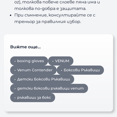
oz),
толкова повече слоеве пяна има и
толкова по-добра е защитата.
При съмнение, консултирайте се с
треньор за правилния избор.
Вижте още…
boxing gloves
VENUM
Venum Contender
Боксови Ръкавици
Детски Боксови Ръкавици
детски боксови ръкавици venum
ръкавици за бокс