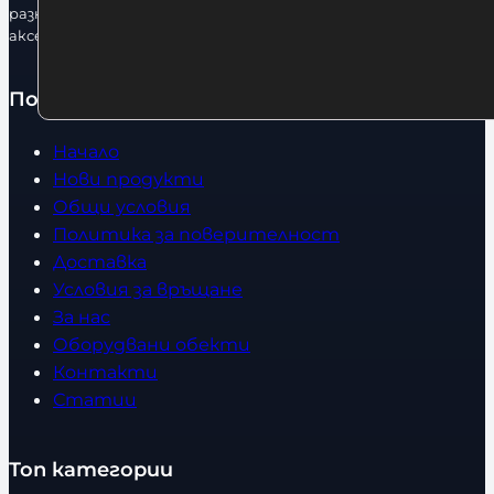
разнообразие от бойна екипировка, фитнес уреди и
аксесоари.
Полезно
Начало
Нови продукти
Общи условия
Политика за поверителност
Доставка
Условия за връщане
За нас
Оборудвани обекти
Контакти
Статии
Топ категории