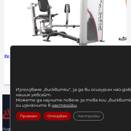
BODY
Абдуктор или Аддуктор Body-
Бицепс –
Solid STH1100G
3471,67
€
/ 6790,00 лв.
66
Добавяне в количката
До
Използваме „бисквитки“, за да ви осигурим най-до
нашия уебсайт.
Можете да научите повече за това кои „бисквитки
ги изключите в
настройки
.
Приемам
Отказвам
Настройки
Лидерфитнес е водещ вносител и представител на голямо