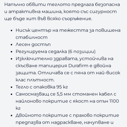
S
Напълно обвити теглото предлага безопасна
P
и атрактивна машина, която със сигурност
ще бъде хит във всяко съоръжение.
Нисък център на тежестта за повишена
стабилност
Лесен достъп
Регулируема седалка (6 позиции)
Изключително здравата, устойчива на
скъсване тапицерия Durafirm е двойна
защита. Отличава се с пяна от най-висок
клас плътност.
Тегло с опаковка 95 кг
Самосмазващ се 5,5 мм стоманен кабел с
найлоново покритие с якост на опън 1100
кг
Двойното покритие с прахово покритие
предпазва от надраскване, начупване и