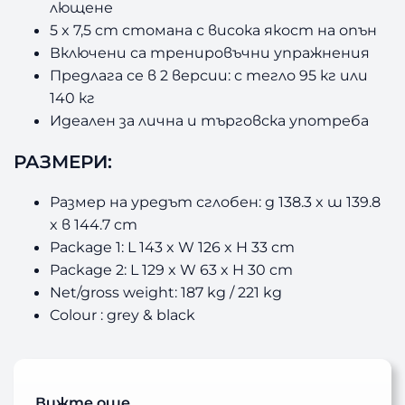
лющене
5 x 7,5 cm стомана с висока якост на опън
Включени са тренировъчни упражнения
Предлага се в 2 версии: с тегло 95 кг или
140 кг
Идеален за лична и търговска употреба
РАЗМЕРИ:
Размер на уредът сглобен: д 138.3 x ш 139.8
x в 144.7 cm
Package 1: L 143 x W 126 x H 33 cm
Package 2: L 129 x W 63 x H 30 cm
Net/gross weight: 187 kg / 221 kg
Colour : grey & black
Вижте още…