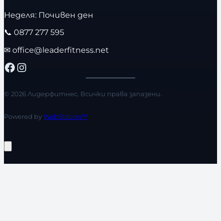
Неделя: Почивен ден
📞
0877 277 595
✉
office@leaderfitness.net
Facebook
Instagram
© 2026 Лидерфитнес. Всички права запазени.
Powered by
WebStation™