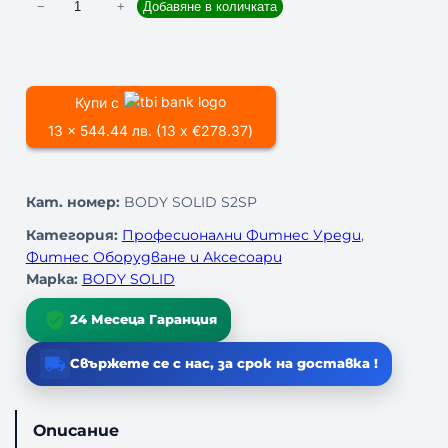
к
−
+
Добавяне в количката
о
л
и
ч
Купи с
е
13 x 544.44 лв. (13 x €278.37)
с
т
в
Кат. номер:
BODY SOLID S2SP
о
з
Категория:
Професионални Фитнес Уреди
, 
а
Фитнес Оборудване и Аксесоари
Ф
Марка:
BODY SOLID
И
Т
24 Месеца Гаранция
Н
Е
Свържете се с нас, за срок на доставка !
С
У
Р
Описание
Е