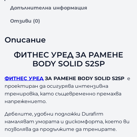
Д
Допълнителна информация
З
А
Отзиви (0)
Р
А
Описание
М
Е
ФИТНЕС УРЕД ЗА РАМЕНЕ
Н
Е
BODY SOLID S2SP
B
O
ФИТНЕС УРЕД
ЗА РАМЕНЕ BODY SOLID S2SP
е
D
проектиран да осигурява интензивна
Y
тренировка, като същевременно премахва
S
O
напрежението.
L
Дебелите, удобни подложки Durafirm
I
D
намаляват умората и дискомфорта, което ви
S
позволява да продължите да тренирате.
2