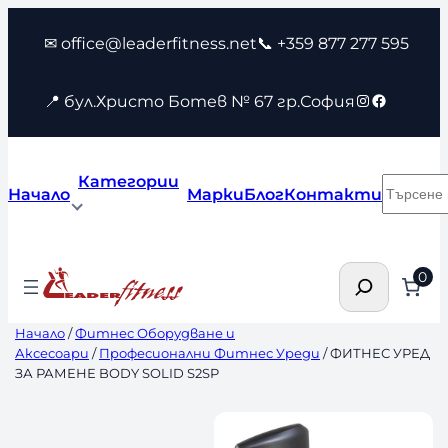
Към
✉ office@leaderfitness.net
📞 +359 877 277 595
съдържанието
Instagram
Faceboo
📍 бул.Христо Ботев № 67 гр.София
Категории
Търсен
Начало
Марки
Блог
Контакти
Търсене
0
Начало
/
Фитнес Оборудване и
Аксесоари
/
Професионални Фитнес Уреди
/ ФИТНЕС УРЕД
ЗА РАМЕНЕ BODY SOLID S2SP