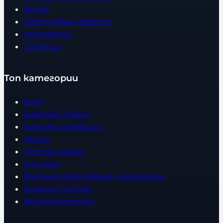
За нас
Оборудвани обекти
Контакти
Статии
Топ категории
Бокс
Боксови чували
Боксови ръкавици
Дрехи
Детски дрехи
Суичъри
Фитнес оборудване и аксесоари
Бягащи пътеки
Велоергометри