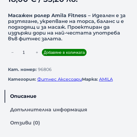
Масажен ролер Amila Fitness –
Идеален е за
разтягане, укрепване на торса, баланс и е
подходящ и за масаж. Проектиран да
издържи дори на най-честата употреба
във фитнес залата.
к
−
+
Добавяне в количката
о
л
Кат. номер:
96806
и
Категория:
Фитнес Аксесоари
Марка:
AMILA
ч
е
с
Описание
т
в
Допълнителна информация
о
з
Отзиви (0)
а
Ф