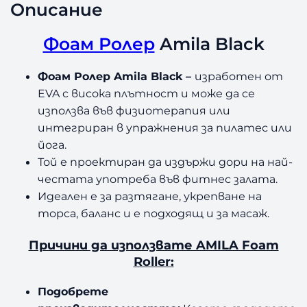
Описание
о
а
м
Фоам Ролер
Amila Black
Р
о
Фоам Ролер Amila Black –
изработен от
л
EVA с висока плътност и може да се
е
използва във физиотерапия или
р
интегриран в упражнения за пилатес или
A
m
йога.
i
Той е проектиран да издържи дори на най-
l
честата употреба във фитнес залата.
a
Идеален е за разтягане, укрепване на
B
торса, баланс и е подходящ и за масаж.
l
a
Причини да използвате AMILA Foam
c
Roller:
k
Подобрете