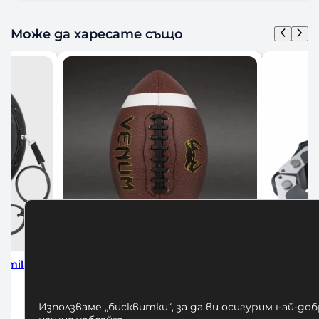
Може да харесате също
 Amila
Venum Lineup Football Series
Алумини
Official
30,00
€
/ 58,67 лв.
Използваме „бисквитки“, за да ви осигурим най-до
а