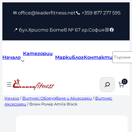
Към
✉ office@leaderfitness.net
📞 +359 877 277 595
съдържанието
Instagram
Faceboo
📍 бул.Христо Ботев № 67 гр.София
Категории
Търсен
Начало
Марки
Блог
Контакти
Търсене
0
Начало
/
Фитнес Оборудване и Аксесоари
/
Фитнес
Аксесоари
/ Фоам Ролер Amila Black