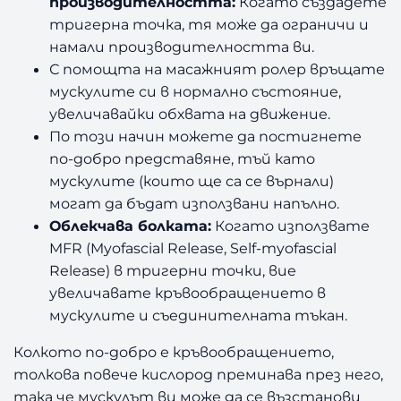
производителността:
Когато създадете
тригерна точка, тя може да ограничи и
намали производителността ви.
С помощта на масажният ролер връщате
мускулите си в нормално състояние,
увеличавайки обхвата на движение.
По този начин можете да постигнете
по-добро представяне, тъй като
мускулите (които ще са се върнали)
могат да бъдат използвани напълно.
Облекчава болката:
Когато използвате
MFR (Myofascial Release, Self-myofascial
Release) в тригерни точки, вие
увеличавате кръвообращението в
мускулите и съединителната тъкан.
Колкото по-добро е кръвообращението,
толкова повече кислород преминава през него,
така че мускулът ви може да се възстанови