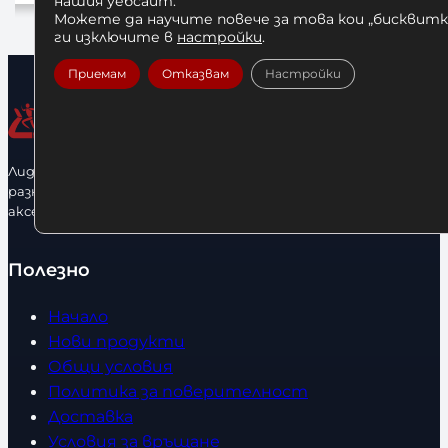
нашия уебсайт.
Добавяне в количката
Можете да научите повече за това кои „бисквитки
ги изключите в
настройки
.
Приемам
Отказвам
Настройки
Лидерфитнес е водещ вносител и представител на голямо
разнообразие от бойна екипировка, фитнес уреди и
аксесоари.
Полезно
Начало
Нови продукти
Общи условия
Политика за поверителност
Доставка
Условия за връщане