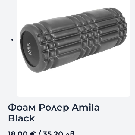
Фоам Ролер Amila
Black
18,00
€
/ 35,20 лв.