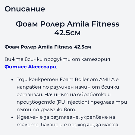
Ф
Описание
о
а
м
Фоам Ролер Amila Fitness
Р
42.5см
о
л
Фоам Ролер Amila Fitness 42.5см
е
р
Вижте всички продукти от категория
A
Фитнес Аксесоари
.
m
i
Този конкретен Foam Roller от AMILA е
l
направен по различен начин от всички
a
останали. Начинът на обработка и
F
i
производство (PU Injection) предлага три
t
пъти по-дълъг живот.
n
Идеален е за разтягане, укрепване на
e
тялото, баланс и е подходящ за масаж.
s
s