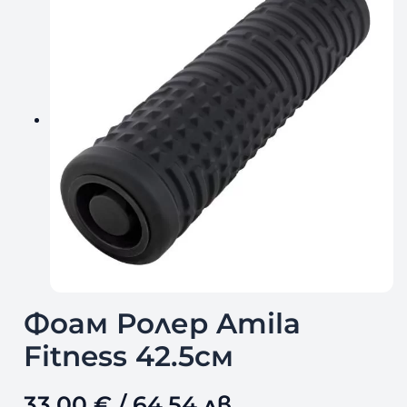
Фоам Ролер Amila
Fitness 42.5см
33,00
€
/ 64,54 лв.