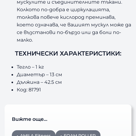
мускулите и съединителните тъкани.
Колкото по-добра е циркулацията,
толкова повече кислород преминава,
което означава, че вашият мускул може да
се възстанови по-бързо или да боли по-
малко.
ТЕХНИЧЕСКИ ХАРАКТЕРИСТИКИ:
Тегло – 1 кг
Диаметър – 13 см
Дължина – 42.5 см
Код: 81791
Вижте още…
AMILA Fitness
FOAM ROLLER