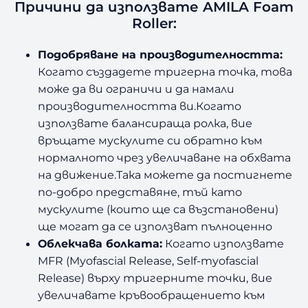
Причини да използвате AMILA Foam
4
Roller:
2
.
Подобряване на производителността:
5
Когато създадете тригерна точка, това
с
може да ви ограничи и да намали
м
производителността ви.Когато
използвате балансираща ролка, вие
връщате мускулите си обратно към
нормалното чрез увеличаване на обхвата
на движение.Така можете да постигнете
по-добро представяне, тъй като
мускулите (които ще са възстановени)
ще могат да се използват пълноценно
Облекчава болката:
Когато използвате
MFR (Myofascial Release, Self-myofascial
Release) върху тригерните точки, вие
увеличавате кръвообращението към