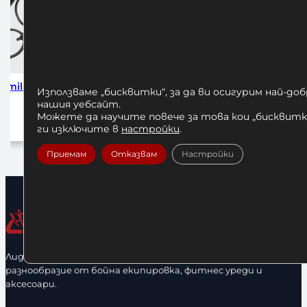
 Amila
Venum Lineup Football Series
Алумини
Използваме „бисквитки“, за да ви осигурим най-до
Official
нашия уебсайт.
Можете да научите повече за това кои „бисквитки
30,00
€
/ 58,67 лв.
ги изключите в
настройки
.
а
Добавяне в количката
Приемам
Отказвам
Настройки
Лидерфитнес е водещ вносител и представител на голямо
разнообразие от бойна екипировка, фитнес уреди и
аксесоари.