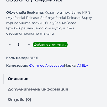
Облекчава болката:
Когато използвате MFR
(Myofascial Release, Self-myofascial Release) върху
тригерните точки, вие увеличавате
кръвообращението към мускулите и
съединителните тъкани.
к
−
+
Добавяне в количката
о
л
Кат. номер:
81791
и
Категория:
Фитнес Аксесоари
Марка:
AMILA
ч
е
с
Описание
т
в
Допълнителна информация
о
з
Отзиви (0)
а