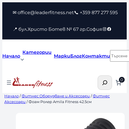
Към
✉ office@leaderfitness.net
📞 +359 877 277 595
съдържанието
Instagram
Faceboo
📍 бул.Христо Ботев № 67 гр.София
Категории
Търсен
Начало
Марки
Блог
Контакти
Търсене
0
Начало
/
Фитнес Оборудване и Аксесоари
/
Фитнес
Аксесоари
/ Фоам Ролер Amila Fitness 42.5см