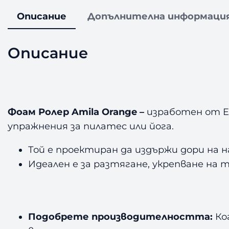
Описание
Допълнителна информаци
Описание
Фоам Ролер Amila Orange –
изработен от E
упражнения за пилатес или йога.
Той е проектиран да издържи дори на 
Идеален е за разтягане, укрепване на т
Подобрете производителността:
Ко