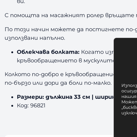
ви.
С помощта на масажният ролер връщате му
По този начин можете да постигнете по-д
използвани напълно.
Облекчава болката:
Когато използвате 
кръвообращението в мускулите и съе
Колкото по-добро е кръвообращението, тол
по-бързо или дори да боли по-малко.
Използ
осигу
нашия
Размери: дължина 33 см | ширина 14 см
Может
Код: 96821
„бискв
изклю