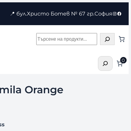
Instagr
Face
📍 бул.Христо Ботев № 67 гр.София
Търсене
Търсене
0
mila Orange
ss