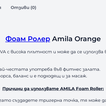
о
л
я
Отзиви (0)
е
р
A
m
i
Фоам Ролер
Amila Orange
l
a
VA с висока плътност и може да се използва
O
r
a
най-честата употреба във фитнес залата.
n
орса, баланс и е подходящ и за масаж.
g
e
Причини да използвате AMILA Foam Roller:
гато създадете тригерна точка, тя може д