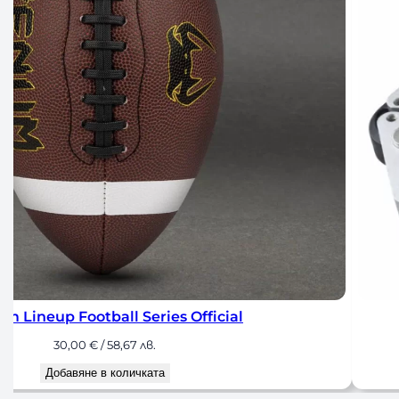
Алуминиеви Заключващи Ско
25,00
€
/ 48,90 лв.
Добавяне в количкат