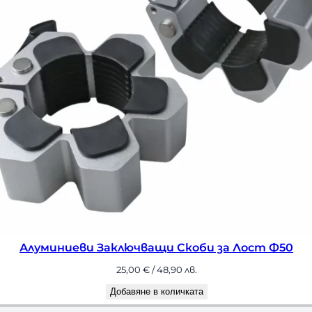
би за Лост Ф50
Алуминиеви Заключващи
3
а
Доб