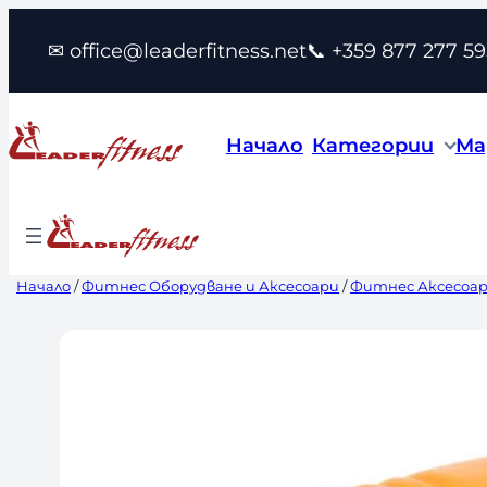
Към
✉ office@leaderfitness.net
📞 +359 877 277 59
съдържанието
Начало
Категории
Ма
Начало
/
Фитнес Оборудване и Аксесоари
/
Фитнес Аксесоа