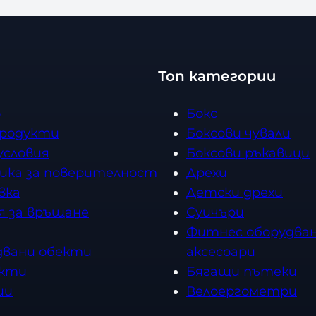
Топ категории
о
Бокс
продукти
Боксови чували
условия
Боксови ръкавици
ика за поверителност
Дрехи
вка
Детски дрехи
я за връщане
Суичъри
Фитнес оборудван
двани обекти
аксесоари
кти
Бягащи пътеки
ии
Велоергометри