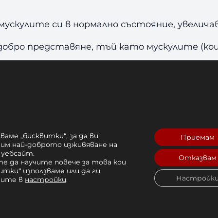
скулите си в нормално състояние, увеличав
обро представяне, тъй като мускулите (кои
MFR (Myofascial Release, Self-myofascial Rel
динителната тъкан.
кова повече кислород преминава през него, 
ваме „бисквитки“, за да ви
Приемам
рим най-доброто изживяване на
 уебсайт.
.
Отказвам
е да научите повече за това кои
итки“ използваме или да ги
Настройк
чите в
настройки
.