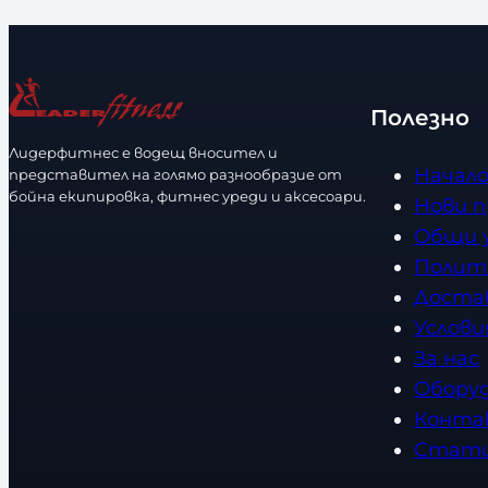
Полезно
Лидерфитнес е водещ вносител и
Начал
представител на голямо разнообразие от
бойна екипировка, фитнес уреди и аксесоари.
Нови 
Общи 
Полит
Доста
Услови
За нас
Обору
Конта
Стат