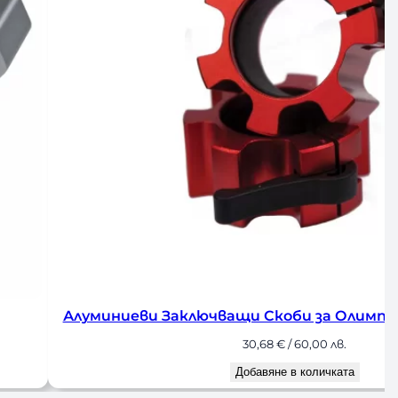
 Скоби за Олимпийски Лост 50 мм
0,68
€
/ 60,00 лв.
авяне в количката