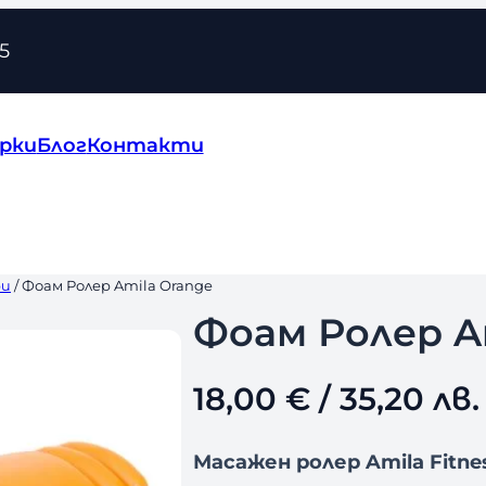
5
рки
Блог
Контакти
ри
/ Фоам Ролер Amila Orange
Фоам Ролер A
18,00
€
/ 35,20 лв.
Масажен ролер Amila Fitne