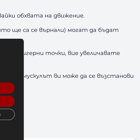
айки обхвата на движение.
то ще са се върнали) могат да бъдат
ease) в тригерни точки, вие увеличавате
така че мускулът ви може да се възстанови
и