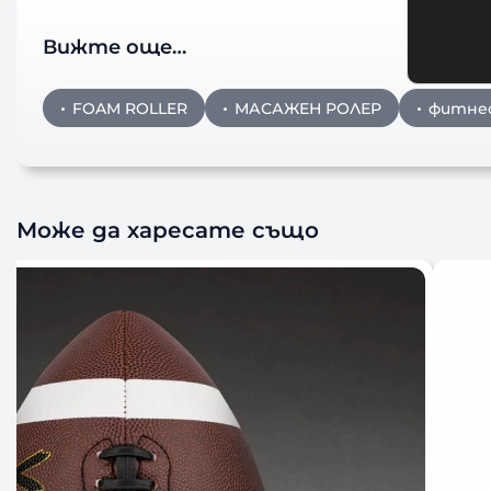
Вижте още…
FOAM ROLLER
МАСАЖЕН РОЛЕР
фитнес
Може да харесате също