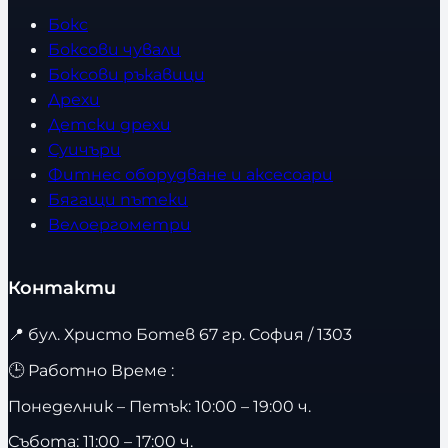
Бокс
Боксови чували
Боксови ръкавици
Дрехи
Детски дрехи
Суичъри
Фитнес оборудване и аксесоари
Бягащи пътеки
Велоергометри
Контакти
📍
бул. Христо Ботев 67 гр. София / 1303
🕒 Работно Време :
Понеделник – Петък: 10:00 – 19:00 ч.
Събота: 11:00 – 17:00 ч.