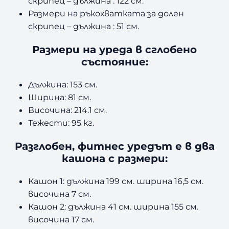
скрипец – дължина : 122 см.
I
Размери на ръкохватката за долен
D
скрипец – дължина : 51 см.
G
L
Размери на уреда в сглобено
M
състояние:
8
4
Дължина: 153 см.
Ширина: 81 см.
Височина: 214.1 см.
Тежести: 95 кг.
Разглобен, фитнес уредът е в два
кашона с размери:
Кашон 1: дължина 199 см. ширина 16,5 см.
височина 7 см.
Кашон 2: дължина 41 см. ширина 155 см.
височина 17 см.