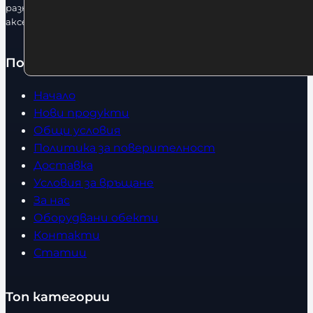
разнообразие от бойна екипировка, фитнес уреди и
аксесоари.
Полезно
Начало
Нови продукти
Общи условия
Политика за поверителност
Доставка
Условия за връщане
За нас
Оборудвани обекти
Контакти
Статии
Топ категории