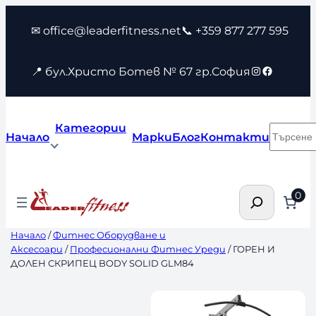
Към
✉ office@leaderfitness.net
📞 +359 877 277 595
съдържанието
Instagram
Faceboo
📍 бул.Христо Ботев № 67 гр.София
Категории
Търсен
Начало
Марки
Блог
Контакти
Търсене
0
Начало
/
Фитнес Оборудване и
Аксесоари
/
Професионални Фитнес Уреди
/ ГОРЕН И
ДОЛЕН СКРИПЕЦ BODY SOLID GLM84