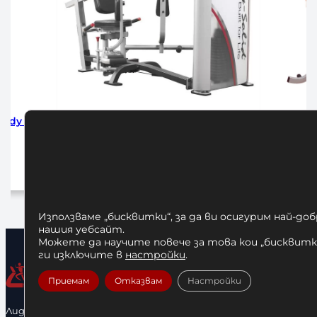
BODY
Абдуктор или Аддуктор Body-
Бягаща
Solid STH1100G
T
3471,67
€
Добавяне в количката
До
Използваме „бисквитки“, за да ви осигурим най-до
нашия уебсайт.
Можете да научите повече за това кои „бисквитки
ги изключите в
настройки
.
Приемам
Отказвам
Настройки
Лидерфитнес е водещ вносител и представител на голямо