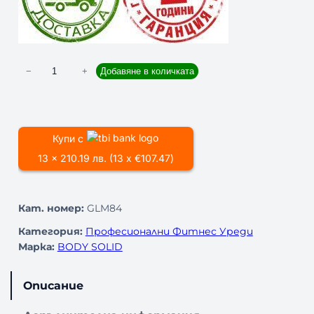
к
−
+
Добавяне в количката
о
л
и
ч
Купи с
е
13 x 210.19 лв. (13 x €107.47)
с
т
в
Кат. номер:
GLM84
о
з
Категория:
Професионални Фитнес Уреди
а
Марка:
BODY SOLID
Г
О
Описание
Р
Е