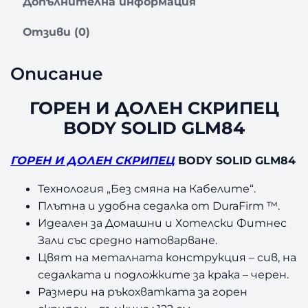
Допълнителна информация
Н
И
Отзиви (0)
Д
О
Л
Описание
Е
Н
ГОРЕН И ДОЛЕН СКРИПЕЦ
С
BODY SOLID GLM84
К
Р
И
ГОРЕН И ДОЛЕН СКРИПЕЦ
BODY SOLID GLM84
П
Е
Технология „Без смяна на Кабелите“.
Ц
Плътна и удобна седалка от DuraFirm ™.
B
Идеален за Домашни и Хотелски Фитнес
O
Зали със средно натоварване.
D
Цвят на металната конструкция – сив, на
Y
седалката и подложките за крака – черен.
S
Размери на ръкохватката за горен
O
L