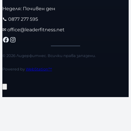
Неделя: Почивен ден
📞
0877 277 595
✉
office@leaderfitness.net
Facebook
Instagram
© 2026 Лидерфитнес. Всички права запазени.
Powered by
WebStation™