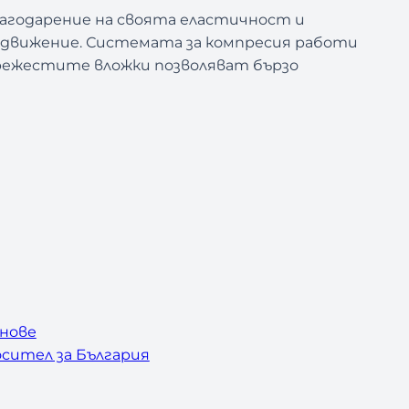
агодарение на своята еластичност и
а движение. Системата за компресия работи
мрежестите вложки позволяват бързо
нове
сител за България