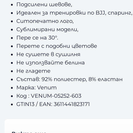
Подсилени шевове,
Идеален за тренировки по BJJ, спаринг,
Ситопечатно лого,
Сублимирани модели,
Пере се на 30°.
Перете с подобни цветове
Не сушете в сушилня
Не използвайте белина
Не гладете
Състав: 92% полиестер, 8% еластан
Марка: Venum
Код : VENUM-05252-603
GTIN13 / EAN: 3611441823171