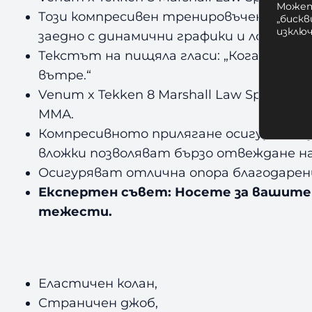
Может
Този компресивен тренировъчен клин 
„бискв
изклю
заедно с динамични графики и логата н
Текстът на пищяла гласи: „Когато сме
вътре.“
Venum x Tekken 8 Marshall Law Spats са
ММА.
Компресивното прилягане осигурява му
вложки позволяват бързо отвеждане на
Осигуряват отлична опора благодарени
Експертен съвет: Носете за вашите 
тежести.
Еластичен колан,
Страничен джоб,