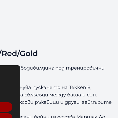
/Red/Gold
или дори бодибилдинг под тренировъчни
 отпразнува пускането на Tekken 8,
е света сблъсъци между баща и син.
рти, боксови ръкавици и други, геймърите
 и Пол.
ст от смесени бойни изкуства Маршал Ло.