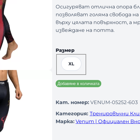
Осигуряват отлична опора бл
позволяват голяма свобода н
върху цялата повърхност, а 
извеждане на потта.
Размер
XL
Добавяне в количката
Кат. номер:
VENUM-05252-603
Категория:
Тренировъчни Кли
Марка:
Venum | Официален Вно