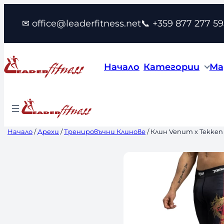
Към
✉ office@leaderfitness.net
📞 +359 877 277 59
съдържанието
Начало
Категории
Ма
Начало
/
Дрехи
/
Тренировъчни Клинове
/ Клин Venum x Tekken 