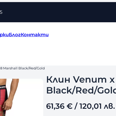
5
рки
Блог
Контакти
8 Marshall Black/Red/Gold
Клин Venum x 
Black/Red/Gol
61,36
€
/ 120,01 лв.