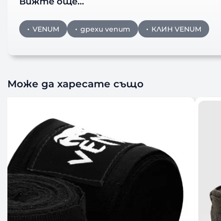
Вижте още…
VENUM
дрехи venum
КЛИН VENUM
Може да харесате също