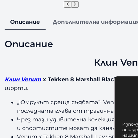
Описание
Допълнителна информаци
Описание
Клин Ven
Клин Venum
x Tekken 8 Marshall Black/Red/
шорти.
„Юмрукът среща съдбата“: Venum x Tekke
последната глава от трагичната сага
Чрез тази удивителна колекция, включ
Използ
и спортистите могат да канализират 
осигу
нашия
Venum x Tekken 8 Marshall Law Spats с