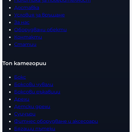
Политика за поверителност
Доставка
Условия за връщане
За нас
Оборудвани обекти
Контакти
Статии
Топ категории
Бокс
Боксови чували
Боксови ръкавици
Дрехи
Детски дрехи
Суичъри
Фитнес оборудване и аксесоари
Бягащи пътеки