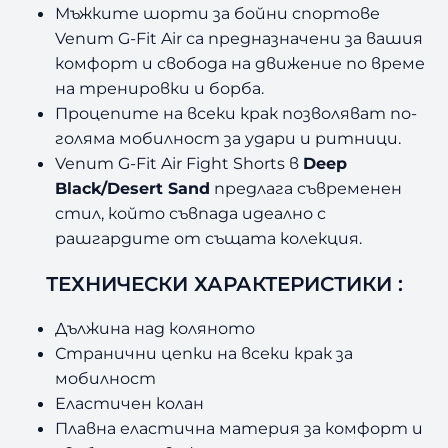
Мъжките шорти за бойни спортове
Venum G-Fit Air са предназначени за вашия
комфорт и свобода на движение по време
на тренировки и борба.
Процепите на всеки крак позволяват по-
голяма мобилност за удари и ритници.
Venum G-Fit Air Fight Shorts в
Deep
Black/Desert Sand
предлага съвременен
стил, който съвпада идеално с
рашгардите от същата колекция.
ТЕХНИЧЕСКИ ХАРАКТЕРИСТИКИ :
Дължина над коляното
Странични цепки на всеки крак за
мобилност
Еластичен колан
Плавна еластична материя за комфорт и