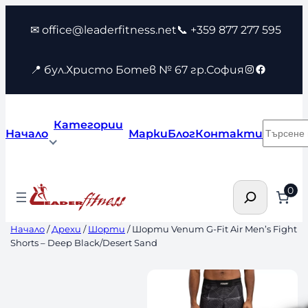
Към
✉ office@leaderfitness.net
📞 +359 877 277 595
съдържанието
Instagram
Faceboo
📍 бул.Христо Ботев № 67 гр.София
Категории
Търсен
Начало
Марки
Блог
Контакти
Търсене
0
Начало
/
Дрехи
/
Шорти
/ Шорти Venum G-Fit Air Men’s Fight
Shorts – Deep Black/Desert Sand