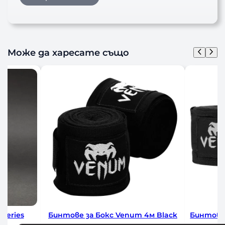
Може да харесате също
 за Бокс Venum 4м Black
Бинтове за Бокс Venum Black