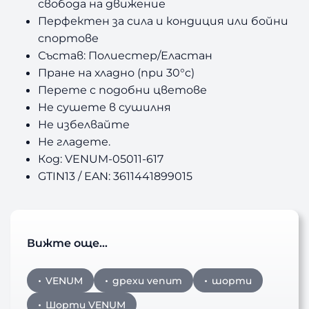
свобода на движение
Перфектен за сила и кондиция или бойни
спортове
Състав: Полиестер/Еластан
Пране на хладно (при 30°c)
Перете с подобни цветове
Не сушете в сушилня
Не избелвайте
Не гладете.
Код: VENUM-05011-617
GTIN13 / EAN: 3611441899015
Вижте още…
VENUM
дрехи venum
шорти
Шорти VENUM