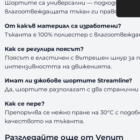
Шортите са универсални — подходящи за б
влагоотвеждащата тъкан ги правят удобн
От какъв материал са изработени?
Тъканта е 100% полиестер с влагоотвежда
Как се регулира поясът?
Поясът е еластичен с вътрешен шнур за п
интензивността на движенията.
Имат ли джобове шортите Streamline?
Да, шортите разполагат с два странични д
Как се пере?
Препоръчва се нежно пране на 30°C с подо
качеството на тъканта.
Разгледайте още от Venum