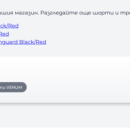
ашия магазин. Разгледайте още шорти и тре
ack/Red
/Red
hguard Black/Red
ти VENUM