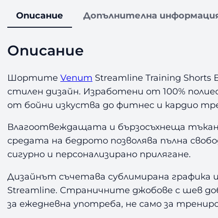
Описание
Допълнителна информаци
Описание
Шортите
Venum
Streamline Training Short
стилен дизайн. Изработени от 100% полие
от бойни изкуства до фитнес и кардио тр
Влагоотвеждащата и бързосъхнеща тъкан п
средата на бедрото позволява пълна своб
сигурно и персонализирано прилягане.
Дизайнът съчетава сублимирана графика и
Streamline. Страничните джобове с шев 
за ежедневна употреба, не само за трениро