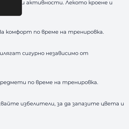
 спортни активности. Лекото кроене и
ва комфорт по време на тренировка.
илягат сигурно независимо от
предмети по време на тренировка.
звайте избелители, за да запазите цвета и