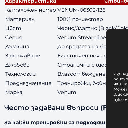
Характеристика
Стойно
Каталожен номер
VENUM-06302-126
Материал
100% полиестер
Цвят
Черно/Златно (Black/Gold
Серия
Venum Streamline
Дължина
До средата на бедрото
Закопчаване
Еластичен пояс с вътр
Джобове
Странични с шев
Технологии
Влагоотвеждане, сублима
Използ
осигу
Предназначение
Тренировки, бойни изку
нашия
Может
Марка
Venum
„бискв
изклю
Често задавани въпроси (FAQ)
За какви тренировки са подходящи шорт