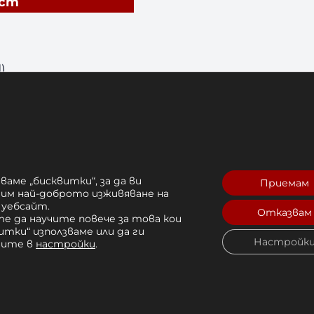
ст
)
ешен шнур
ция, бързо съхнене
ваме „бисквитки“, за да ви
Приемам
рим най-доброто изживяване на
ства, фитнес
 уебсайт.
Отказвам
е да научите повече за това кои
итки“ използваме или да ги
Настройк
чите в
настройки
.
ите Venum Streamline?