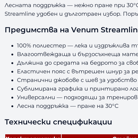
Лесната поддръжка — нежно пране при 30°
Streamline удобен и дълготраен избор. По
Предимства на Venum Streamline 
100% полиестер — лека и издръжлива т
Влагоотвеждаща и бързосъхнеща мате
Дължина до средата на бедрото за сво
Еластичен пояс с вътрешен шнур за р
Странични джобове с шев за удобство
Сублимирана графика и принтирано ло
Универсални — подходящи за трениров
Лесна поддръжка — пране на 30°C
Технически спецификации