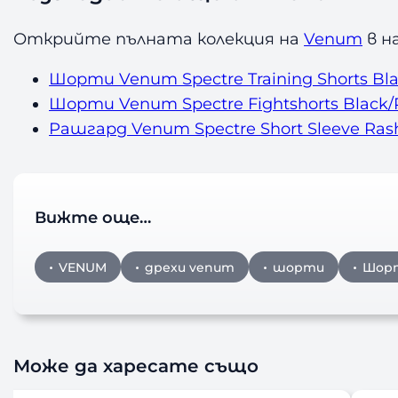
Открийте пълната колекция на
Venum
в н
Шорти Venum Spectre Training Shorts Bl
Шорти Venum Spectre Fightshorts Black
Рашгард Venum Spectre Short Sleeve Ras
Вижте още…
VENUM
дрехи venum
шорти
Шор
Може да харесате също