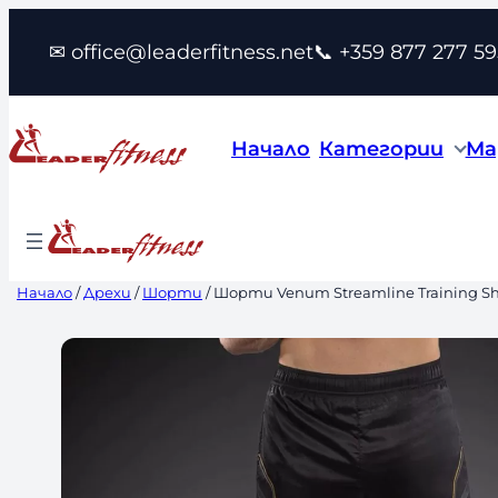
Към
✉ office@leaderfitness.net
📞 +359 877 277 59
съдържанието
Начало
Категории
Ма
Начало
/
Дрехи
/
Шорти
/ Шорти Venum Streamline Training Sho