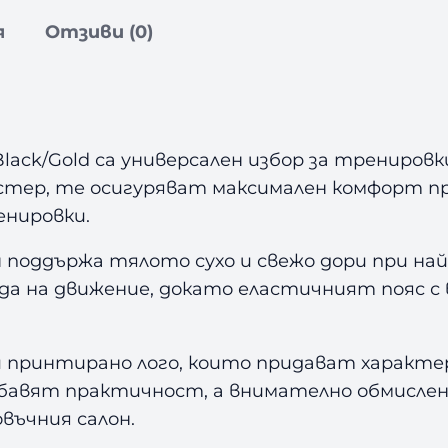
я
Отзиви (0)
s Black/Gold са универсален избор за тренир
стер, те осигуряват максимален комфорт п
енировки.
оддържа тялото сухо и свежо дори при най
ода на движение, докато еластичният пояс 
 принтирано лого, които придават характер
добавят практичност, а внимателно обмисл
въчния салон.