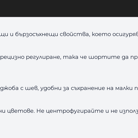
ойни изкуства, фитнес, кардио и ежедневни
и при всякакъв вид натоварване.
щи и бързосъхнещи свойства, което осигуря
рецизно регулиране, така че шортите да пр
жоба с шев, удобни за съхранение на малки 
бни цветове. Не центрофугирайте и не изпол