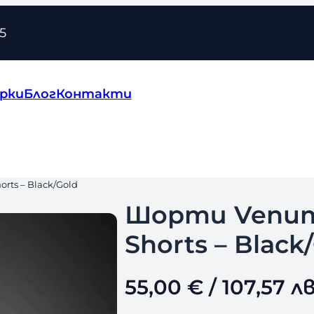
5
рки
Блог
Контакти
rts – Black/Gold
Шорти Venum 
Shorts – Black
55,00
€
/ 107,57 лв