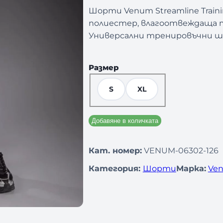
Шорти Venum Streamline Trainin
полиестер, влагоотвеждаща т
Универсални тренировъчни шо
Размер
S
XL
Добавяне в количката
Кат. номер:
VENUM-06302-126
Категория:
Шорти
Марка:
Ven