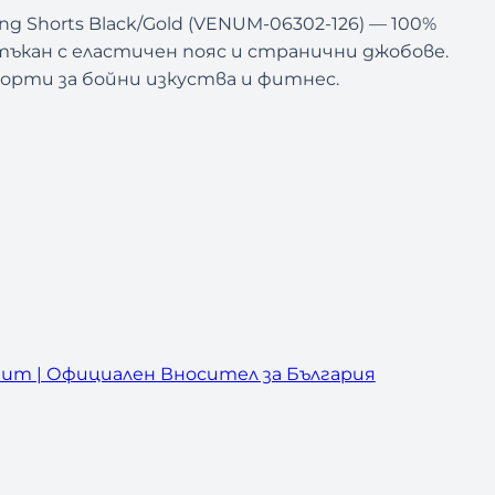
g Shorts Black/Gold (VENUM-06302-126) — 100%
ъкан с еластичен пояс и странични джобове.
рти за бойни изкуства и фитнес.
um | Официален Вносител за България