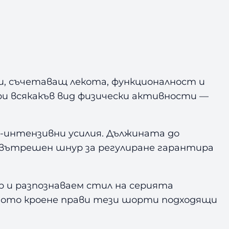
овки, съчетаващ лекота, функционалност и
ри всякакъв вид физически активности —
-интензивни усилия. Дължината до
с вътрешен шнур за регулиране гарантира
 и разпознаваем стил на серията
еното кроене прави тези шорти подходящи