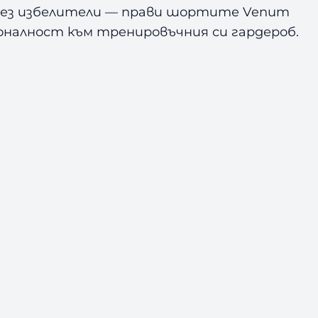
и без избелители — прави шортите Venum
ионалност към тренировъчния си гардероб.