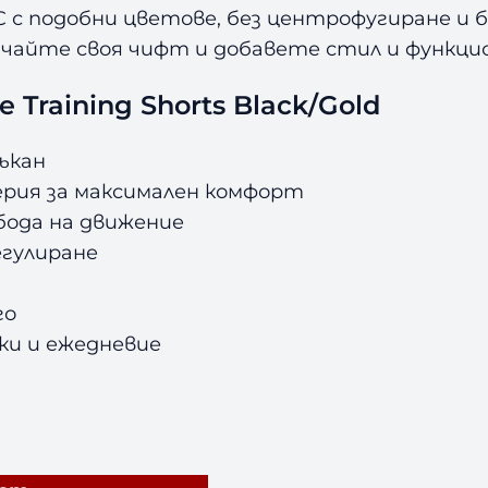
C с подобни цветове, без центрофугиране 
ръчайте своя чифт и добавете стил и функц
Training Shorts Black/Gold
ъкан
рия за максимален комфорт
бода на движение
егулиране
го
ки и ежедневие