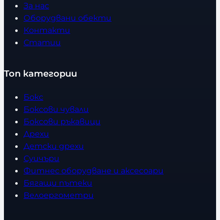
За нас
Оборудвани обекти
Контакти
Статии
Топ категории
Бокс
Боксови чували
Боксови ръкавици
Дрехи
Детски дрехи
Суичъри
Фитнес оборудване и аксесоари
Бягащи пътеки
Велоергометри