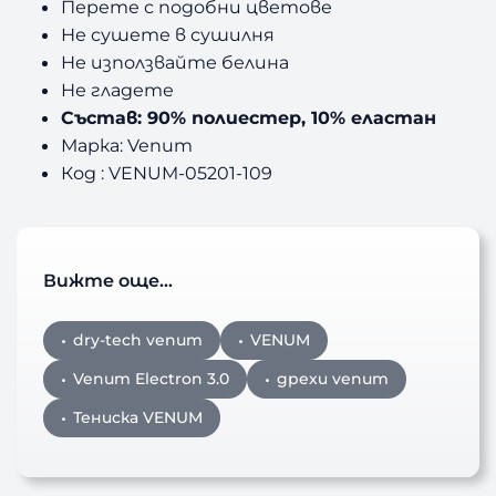
Перете с подобни цветове
Не сушете в сушилня
Не използвайте белина
Не гладете
Състав: 90% полиестер, 10% еластан
Марка: Venum
Код : VENUM-05201-109
Вижте още…
dry-tech venum
VENUM
Venum Electron 3.0
дрехи venum
Тениска VENUM