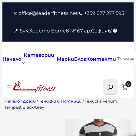
Към
✉ office@leaderfitness.net
📞 +359 877 277 595
съдържанието
Instagram
Faceboo
📍 бул.Христо Ботев № 67 гр.София
Категории
Търсен
Начало
Марки
Блог
Контакти
Търсене
0
Начало
/
Дрехи
/
Тениски и Потници
/ Тениска Venum
Tempest Black/Grey