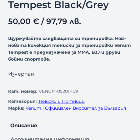
Tempest Black/Grey
50,00
€
/ 97,79 лв.
Щурмувайте следващата си тренировка. Най-
новата колекция тениски за тренировки Venum
Tempest е предназначена за MMA, BJJ и други
бойни спортове.
Изчерпан
Кат. номер:
VENUM-05201-109
Категория:
Тениски и Потници
Марка:
Venum | Официален Вносител за България
Описание
Допълнителна информация