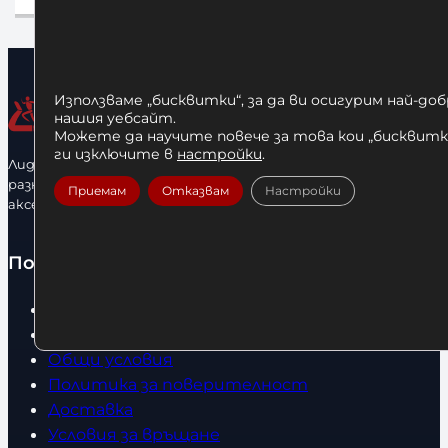
Използваме „бисквитки“, за да ви осигурим най-до
нашия уебсайт.
Можете да научите повече за това кои „бисквитки
ги изключите в
настройки
.
Лидерфитнес е водещ вносител и представител на голямо
разнообразие от бойна екипировка, фитнес уреди и
Приемам
Отказвам
Настройки
аксесоари.
Полезно
Начало
Нови продукти
Общи условия
Политика за поверителност
Доставка
Условия за връщане