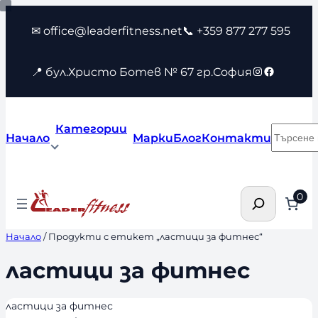
Към
✉ office@leaderfitness.net
📞 +359 877 277 595
съдържанието
Instagram
Faceboo
📍 бул.Христо Ботев № 67 гр.София
Категории
Търсен
Начало
Марки
Блог
Контакти
Търсене
0
Начало
/ Продукти с етикет „ластици за фитнес“
ластици за фитнес
ластици за фитнес