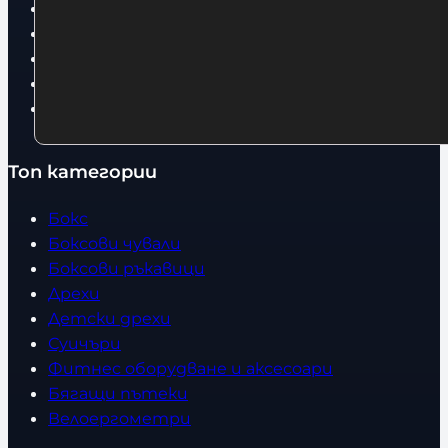
Условия за връщане
За нас
Оборудвани обекти
Контакти
Статии
Топ категории
Бокс
Боксови чували
Боксови ръкавици
Дрехи
Детски дрехи
Суичъри
Фитнес оборудване и аксесоари
Бягащи пътеки
Велоергометри