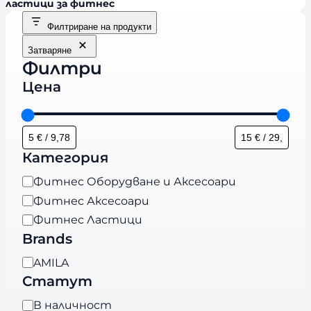
ластици за фитнес
Филтриране на продукти
Затваряне
Филтри
Цена
Категория
К
Фитнес Оборудване и Аксесоари
а
Фитнес Аксесоари
т
Фитнес Ластици
е
Brands
г
B
AMILA
о
r
Статут
р
a
и
Н
В наличност