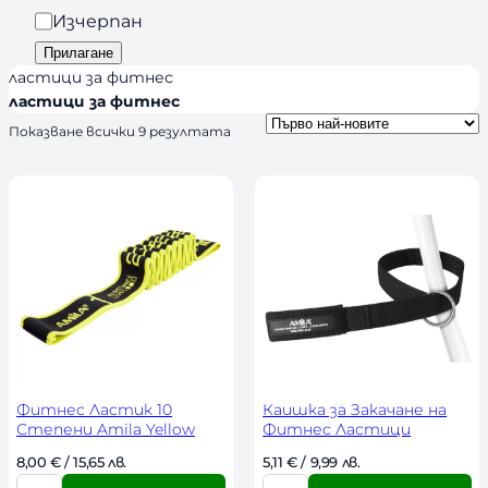
n
я
а
Изчерпан
d
л
Прилагане
s
и
ластици за фитнес
ч
ластици за фитнес
н
S
Показване всички 9 резултата
о
o
r
с
t
т
e
d
b
y
l
a
t
e
s
t
Фитнес Ластик 10
Каишка за Закачане на
Степени Amila Yellow
Фитнес Ластици
8,00 
€
 / 15,65 лв. 
5,11 
€
 / 9,99 лв. 