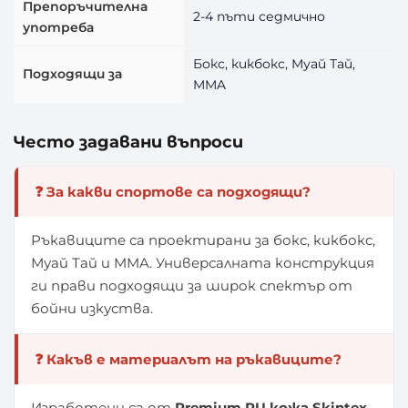
Препоръчителна
2-4 пъти седмично
употреба
Бокс, кикбокс, Муай Тай,
Подходящи за
MMA
Често задавани въпроси
❓ За какви спортове са подходящи?
Ръкавиците са проектирани за бокс, кикбокс,
Муай Тай и MMA. Универсалната конструкция
ги прави подходящи за широк спектър от
бойни изкуства.
❓ Какъв е материалът на ръкавиците?
Изработени са от
Premium PU кожа Skintex