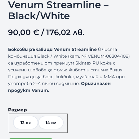
Venum Streamline –
Black/White
90,00
€
/ 176,02 лв.
Боксови ръкавици Venum Streamline
в чиста
комбинация Black / White (кат. № VENUM-06304-108)
са изработени от премиум Skintex PU кожа с
усилени шевове за дълъг живот и стилна визия.
Подходящи за бокс, кикбокс, муай тай и ММА при
употреба 2–4 пъти седмично.
Оригинален
продукт Venum.
Размер
12 oz
14 oz