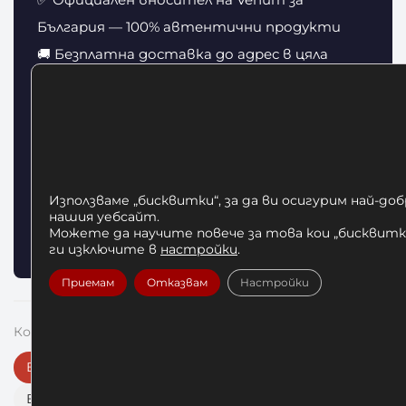
България — 100% автентични продукти
🚚 Безплатна доставка до адрес в цяла
България
↩️ 14 дни право на връщане и замяна на
размер
📞 Безплатна консултация за избор на
размер
Използваме „бисквитки“, за да ви осигурим най-до
нашия уебсайт.
💳 Плащане при доставка, онлайн или на
Можете да научите повече за това кои „бисквитки
изплащане с TBI Bank
ги изключите в
настройки
.
Приемам
Отказвам
Настройки
Комплектувай екипировката си:
Всички Venum продукти
Бинтове за бокс
Всички боксови ръкавици