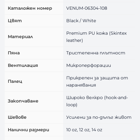
Каталожен номер
VENUM-06304-108
Цвят
Black / White
Premium PU кожа (Skintex
Материал
leather)
Пяна
Тристепенна плътност
Вентилация
Микроперфорации
Прикрепен за защита от
Палец
наранявания
Широко велкро (hook-and-
Закопчаване
loop)
Шевове
Усилени за по-дълъг живот
Налични размери
10 oz, 12 oz, 14 oz