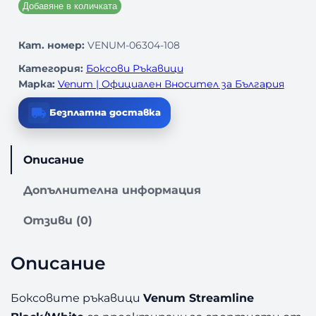
Добавяне в количката
Кат. номер:
VENUM-06304-108
Категория:
Боксови Ръкавици
Марка:
Venum | Официален Вносител за България
Безплатна доставка
Описание
Допълнителна информация
Отзиви (0)
Описание
Боксовите ръкавици
Venum Streamline