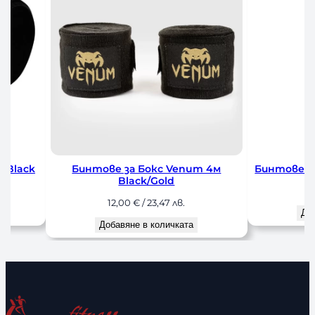
 Black
Бинтове за Бокс Venum 4м
Бинтове за
Black/Gold
1
12,00
€
/ 23,47 лв.
До
Добавяне в количката