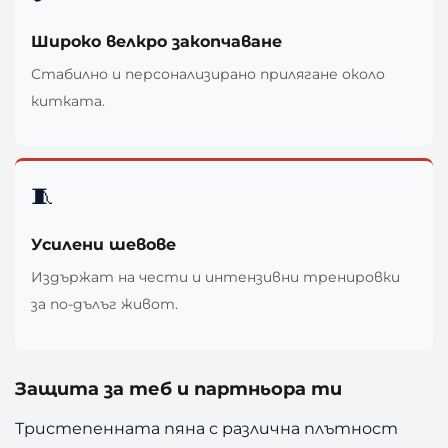
Широко велкро закопчаване
Стабилно и персонализирано прилягане около
китката.
🧵
Усилени шевове
Издържат на чести и интензивни тренировки
за по-дълъг живот.
Защита за теб и партньора ти
Тристепенната пяна с различна плътност