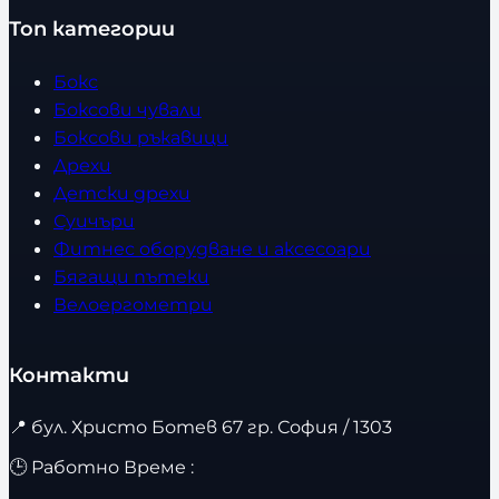
Топ категории
Бокс
Боксови чували
Боксови ръкавици
Дрехи
Детски дрехи
Суичъри
Фитнес оборудване и аксесоари
Бягащи пътеки
Велоергометри
Контакти
📍
бул. Христо Ботев 67 гр. София / 1303
🕒 Работно Време :