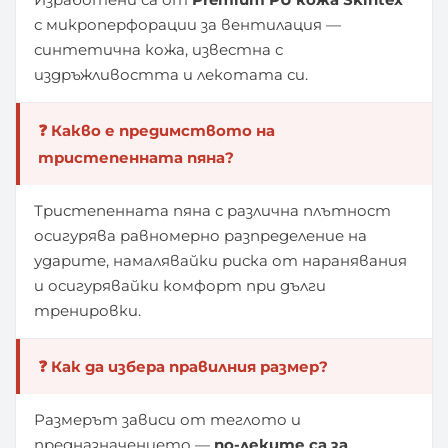
с микроперфорации за вентилация —
синтетична кожа, известна с
издръжливостта и лекотата си.
❓ Какво е предимството на
тристепенната пяна?
Тристепенната пяна с различна плътност
осигурява равномерно разпределение на
ударите, намалявайки риска от наранявания
и осигурявайки комфорт при дълги
тренировки.
❓ Как да избера правилния размер?
Размерът зависи от теглото и
предназначението —
по-леките са за