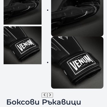
Боксови Ръкавици