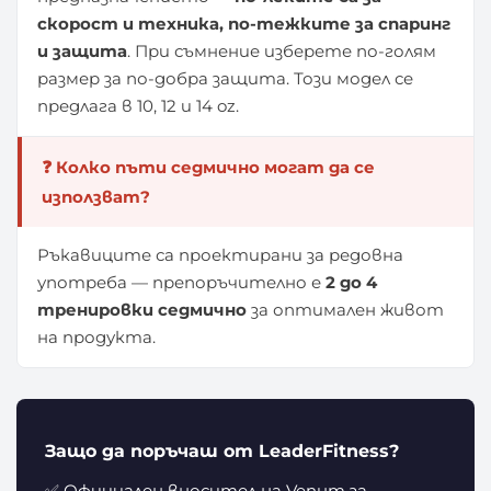
скорост и техника, по-тежките за спаринг
и защита
. При съмнение изберете по-голям
размер за по-добра защита. Този модел се
предлага в 10, 12 и 14 oz.
❓ Колко пъти седмично могат да се
използват?
Ръкавиците са проектирани за редовна
употреба — препоръчително е
2 до 4
тренировки седмично
за оптимален живот
на продукта.
Защо да поръчаш от LeaderFitness?
✅ Официален вносител на Venum за