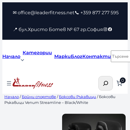
Към
✉ office@leaderfitness.net
📞 +359 877 277 595
съдържанието
Instagram
Faceboo
📍 бул.Христо Ботев № 67 гр.София
Категории
Търсен
Начало
Марки
Блог
Контакти
Търсене
0
Начало
/
Бойни спортове
/
Боксови Ръкавици
/ Боксови
Ръкавици Venum Streamline – Black/White