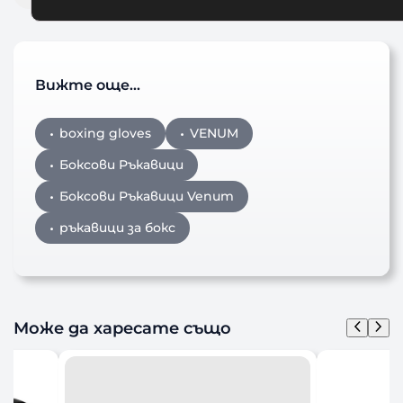
Вижте още…
boxing gloves
VENUM
Боксови Ръкавици
Боксови Ръкавици Venum
ръкавици за бокс
Може да харесате също