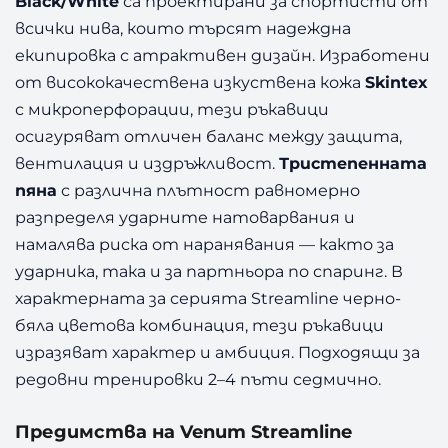
Black/White
са проектирани за спортисти от
всички нива, които търсят надеждна
екипировка с атрактивен дизайн. Изработени
от висококачествена изкуствена кожа
Skintex
с микроперфорации, тези ръкавици
осигуряват отличен баланс между защита,
вентилация и издръжливост.
Тристепенната
пяна
с различна плътност равномерно
разпределя ударните натоварвания и
намалява риска от наранявания — както за
ударника, така и за партньора по спаринг. В
характерната за серията Streamline черно-
бяла цветова комбинация, тези ръкавици
изразяват характер и амбиция. Подходящи за
редовни тренировки 2–4 пъти седмично.
Предимства на Venum Streamline