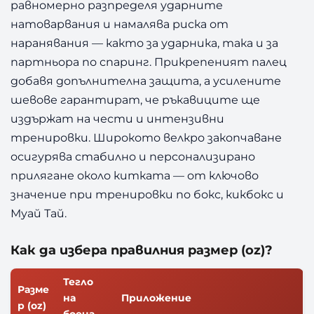
равномерно разпределя ударните
натоварвания и намалява риска от
наранявания — както за ударника, така и за
партньора по спаринг. Прикрепеният палец
добавя допълнителна защита, а усилените
шевове гарантират, че ръкавиците ще
издържат на чести и интензивни
тренировки. Широкото велкро закопчаване
осигурява стабилно и персонализирано
прилягане около китката — от ключово
значение при тренировки по бокс, кикбокс и
Муай Тай.
Как да избера правилния размер (oz)?
Тегло
Разме
на
Приложение
р (oz)
боеца