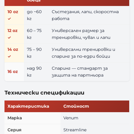
10 oz
до ~60
Състезания, лапи, скоростна
✓
кг
работа
12 oz
60 – 75
Универсален размер за
✓
кг
тренировки, чувал и лапи
14 oz
75 – 90
Универсални тренировки и
✓
кг
спаринг за по-едри бойци
над 90
Спаринг — стандарт за
16 oz
кг
защита на партньора
Технически спецификации
Характеристика
Стойност
Марка
Venum
Серия
Streamline