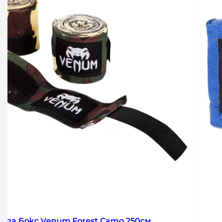
 БОКС VENUM HADWRAPS 250 cm BLUE