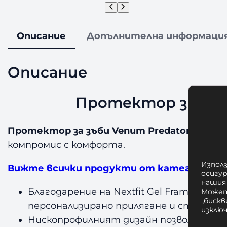
Описание
Допълнителна информаци
Описание
Протектор за зъби
Протектор за зъби Venum Predator Mouthgu
компромис с комфорта.
Използ
Вижте всички продукти от категория Пр
осигу
нашия
Благодарение на Nextfit Gel Frame те
Может
„бискв
персонализирано прилягане и стабилно
изклю
Нископрофилният дизайн позволява по-