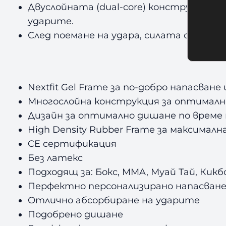
Двуслойната (dual-core) конструкция 
ударите.
След поемане на удара, силата се раз
Nextfit Gel Frame за по-добро напасван
Многослойна конструкция за оптималн
Дизайн за оптимално дишане по време
High Density Rubber Frame за максимал
CE сертификация
Без латекс
Подходящ за: Бокс, MMA, Муай Тай, Кикб
Перфектно персонализирано напасван
Отлично абсорбиране на ударите
Подобрено дишане