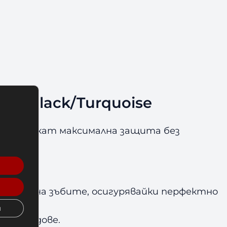
 – Black/Turquoise
 които искат максимална защита без
ормата на зъбите, осигурявайки перфектно
и
вни рундове.