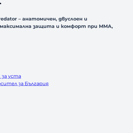
.
dator – анатомичен, двуслоен и
 максимална защита и комфорт при ММА,
 за уста
сител за България