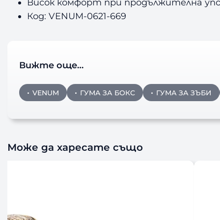
Висок комфорт при продължителна уп
Код: VENUM-0621-669
Вижте още…
VENUM
ГУМА ЗА БОКС
ГУМА ЗА ЗЪБИ
Може да харесате също