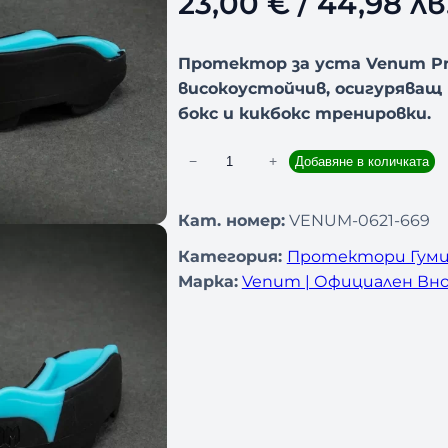
23,00
€
/ 44,98 лв
Протектор за уста Venum Pre
високоустойчив, осигуряващ
бокс и кикбокс тренировки.
−
+
Добавяне в количката
к
о
л
Кат. номер:
VENUM-0621-669
и
Категория:
Протектори Гуми
ч
Марка:
Venum | Официален Вно
е
с
т
в
о
з
а