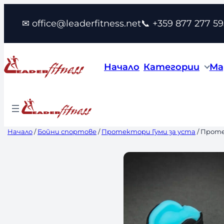
Към
✉ office@leaderfitness.net
📞 +359 877 277 59
съдържанието
Начало
Категории
Ма
Начало
/
Бойни спортове
/
Протектори Гуми за уста
/ Проте