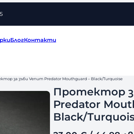
5
рки
Блог
Контакти
ктор за зъби Venum Predator Mouthguard – Black/Turquoise
Протектор з
Predator Mout
Black/Turquoi