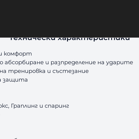
с високоплътна гумена рамка подравнява чел
пределя равномерно към по-здравите зони на
Технически характеристики
е и комфорт
о абсорбиране и разпределение на ударите
 на тренировка и състезание
на защита
окс, Граплинг и спаринг
е