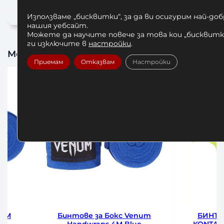
Използваме „бисквитки“, за да ви осигурим най-до
нашия уебсайт.
Можете да научите повече за това кои „бисквитки
ги изключите в
настройки
.
Може да харесате също
Приемам
Отказвам
Настройки
NUM
Бинтове за Бокс Venum
БИНТО