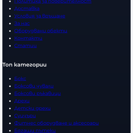
Политика за поверителност
Доставка
Условия за връщане
За нас
Оборудвани обекти
Контакти
Статии
Топ категории
Бокс
Боксови чували
Боксови ръкавици
Дрехи
Детски дрехи
Суичъри
Фитнес оборудване и аксесоари
Бягащи пътеки