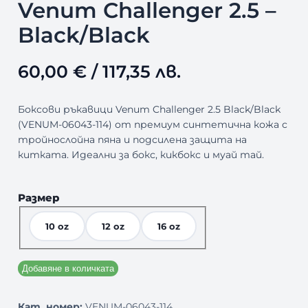
Venum Challenger 2.5 –
Black/Black
60,00
€
/ 117,35 лв.
Боксови ръкавици Venum Challenger 2.5 Black/Black
(VENUM-06043-114) от премиум синтетична кожа с
тройнослойна пяна и подсилена защита на
китката. Идеални за бокс, кикбокс и муай тай.
Размер
10 oz
12 oz
16 oz
Добавяне в количката
Кат. номер:
VENUM-06043-114