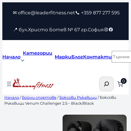
Към
✉ office@leaderfitness.net
📞 +359 877 277 595
съдържанието
Instagram
Faceboo
📍 бул.Христо Ботев № 67 гр.София
Категории
Търсен
Начало
Марки
Блог
Контакти
Търсене
0
Начало
/
Бойни спортове
/
Боксови Ръкавици
/ Боксови
Ръкавици Venum Challenger 2.5 – Black/Black