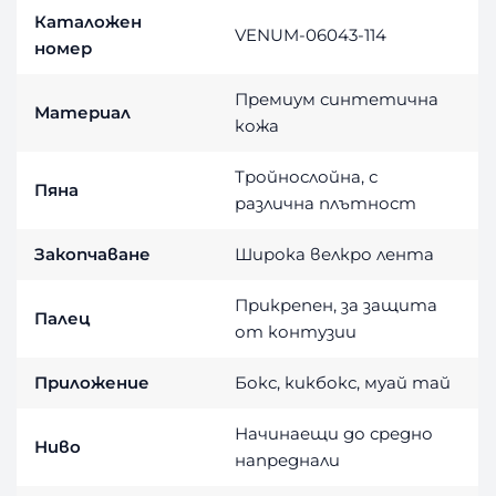
Каталожен
VENUM-06043-114
номер
Премиум синтетична
Материал
кожа
Тройнослойна, с
Пяна
различна плътност
Закопчаване
Широка велкро лента
Прикрепен, за защита
Палец
от контузии
Приложение
Бокс, кикбокс, муай тай
Начинаещи до средно
Ниво
напреднали