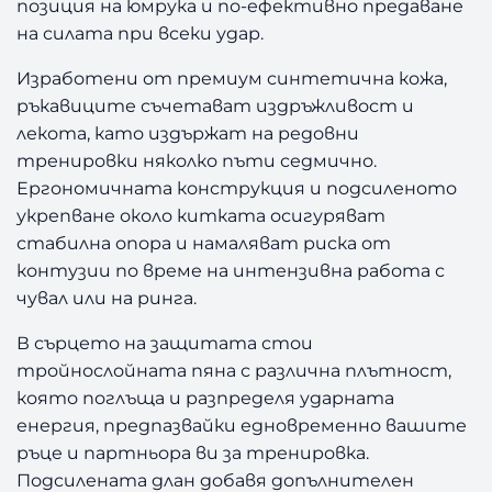
позиция на юмрука и по-ефективно предаване
на силата при всеки удар.
Изработени от премиум синтетична кожа,
ръкавиците съчетават издръжливост и
лекота, като издържат на редовни
тренировки няколко пъти седмично.
Ергономичната конструкция и подсиленото
укрепване около китката осигуряват
стабилна опора и намаляват риска от
контузии по време на интензивна работа с
чувал или на ринга.
В сърцето на защитата стои
тройнослойната пяна с различна плътност,
която поглъща и разпределя ударната
енергия, предпазвайки едновременно вашите
ръце и партньора ви за тренировка.
Подсилената длан добавя допълнителен