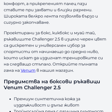
комфорт, а прикрепеният палец пази
ставите при захвати и близки размени.
Широката велкро лента позволява бързо и
сигурно закопчаване.
Проектирани за бокс, кикбокс и муай тай,
ръкавиците Challenger 2.5 в изцяло черен цвят
са дискретен и универсален избор за
спортисти от начинаещо до средно ниво,
които искат да издигнат тренировките си
на следващо стъпало. Открийте пълната
гама на
Venum
в нашия магазин.
Предимства на боксови ръкавици
Venum Challenger 2.5
Премиум синтетична кожа за
издръжливост и дълъг живот
Тройнослойна пяна с различна плътност