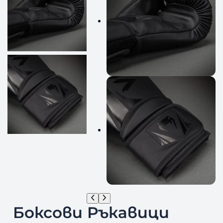
Боксови Ръкавици