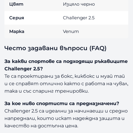
Цвят
Изцяло черно
Серия
Challenger 2.5
Марка
Venum
Често задавани въпроси (FAQ)
За какви спортове са подходящи ръкавиците
Challenger 2.5?
Те са проектирани за бокс, кикбокс и муай тай
и се справят отлично както с работа на чувал,
така и със спаринг тренировки.
За кое ниво спортисти са предназначени?
Challenger 2.5 са идеални за начинаещи и средно
напреднали, които искат надеждна защита и
качество на достъпна цена.