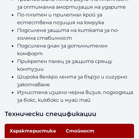
за оптимална амортизация на ударите
По-плътен и прилепнал крой за
естествена позиция на юмрука
Подсилена защита на китката за по-
голяма стабилност
Подсилена длан за допълнителен
комфорт
Прикрепен палец за защита срещу
контузии
Широка велкро лента за бързо и сигурно
закопчаване
Изчистена изцяло черна визия, подходяща
за бокс, кикбокс и муай тай
Технически спецификации
Характеристика
Стойност