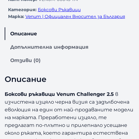
Категория:
Боксови Ръкавици
Марка:
Venum | Официален Вносител за България
Описание
Допълнителна информация
Отзиви (0)
Описание
Боксови ръкавици Venum Challenger 2.5
в
изчистена изцяло черна визия са задълбочена
еволюция на един от най-продаваните модели
на марката. Преработени изцяло, те
предлагат по-плътно и прилепнало усещане
около ръката, което гарантира естествена