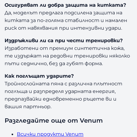
Осигуряват ли добра защита на китката?
Да, моделът предлага подсилена защита на
китката за по-голяма стабилност и намален
риск от навяхвания при интензивни удари.
Издръжливи ли са при чести тренировки?
Изработени от премиум синтетична кожа,
те издържат на редовни тренировки няколко
пъти седмично, без да губят форма.
Как поглъщат ударите?
Тройнослойната пяна с различна плътност
поглъща и разпределя ударната енергия,
предпазвайки едновременно ръцете ви и
вашия партньор.
Разгледайте още от Venum
Всички продукти Venum