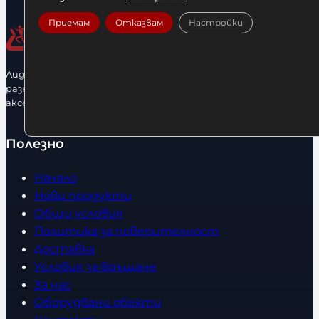
Приемам
Отказвам
Настройки
Лидерфитнес е водещ вносител и представител на голямо
разнообразие от бойна екипировка, фитнес уреди и
аксесоари.
Полезно
Начало
Нови продукти
Общи условия
Политика за поверителност
Доставка
Условия за връщане
За нас
Оборудвани обекти