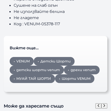
Сушене на слаб огън
Не използвайте белина
Не гладете
Код : VENUM-05378-117
Вижте още…
VENUM
Детски Шорти
детски шорти venum
дрехи venum
МУАЙ ТАЙ ШОРТИ
Шорти VENUM
Може да харесате също