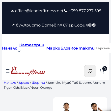
Към
✉ office@leaderfitness.net
📞 +359 877 277 595
съдържанието
Instagram
Faceboo
📍 бул.Христо Ботев № 67 гр.София
Категории
Търсен
Начало
Марки
Блог
Контакти
Търсене
0
Начало
/
Дрехи
/
Шорти
/ Детски Муай Тай Шорти Venum
Tiger Kids Black/Neon Orange