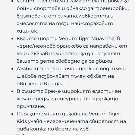
Venum Tiger е пълна гама от екипировка за
бойни спортове и облекло за тренировки,
вдъхновени от силата, ловкостта и
смелостта на този най-страховит
хищник.
Късите шорти Venum Tiger Muay Thai в
черно/неоново оранжево са направени от
лек и гъвкав полиестер, за да напуснат
вашето дете свободно да се движи.
Дълбоките странични цепки с подсилени
шевове позволяват пълен обхват на
движение в ринга.
В същото време широкият еластичен
колан предлага сигурно и поддържащо
прилягане.
Поразителният дизайн на Venum Tiger
Kids улавя неограничената свирепост на
дива котка по време на лов.