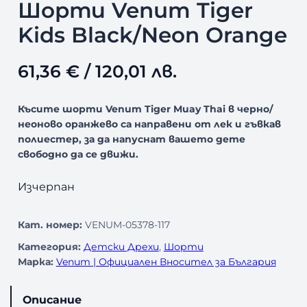
Шорти Venum Tiger
Kids Black/Neon Orange
61,36
€
/ 120,01 лв.
Късите шорти Venum Tiger Muay Thai в черно/
неоново оранжево са направени от лек и гъвкав
полиестер, за да напуснат вашето дете
свободно да се движи.
Изчерпан
Кат. номер:
VENUM-05378-117
Категория:
Детски Дрехи
, 
Шорти
Марка:
Venum | Официален Вносител за България
Описание