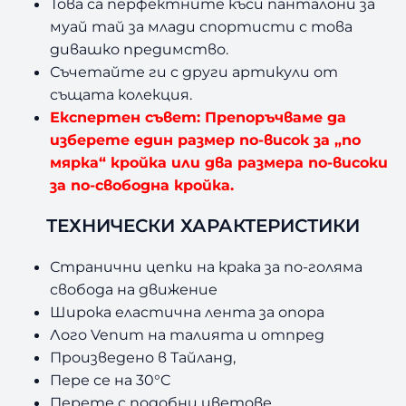
Това са перфектните къси панталони за
муай тай за млади спортисти с това
дивашко предимство.
Съчетайте ги с други артикули от
същата колекция.
Експертен съвет: Препоръчваме да
изберете един размер по-висок за „по
мярка“ кройка или два размера по-високи
за по-свободна кройка.
ТЕХНИЧЕСКИ ХАРАКТЕРИСТИКИ
Странични цепки на крака за по-голяма
свобода на движение
Широка еластична лента за опора
Лого Venum на талията и отпред
Произведено в Тайланд,
Пере се на 30°C
Перете с подобни цветове