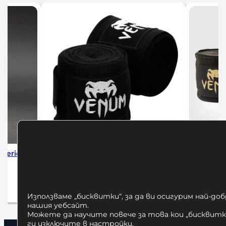
с Venum 4м Black
Бинтове за Бокс Venum 4м
Black/Gold
/ 23,47 лв.
12,00
€
/ 23,47 лв.
в количката
Добавяне в количката
Използваме „бисквитки“, за да ви осигурим най-до
нашия уебсайт.
Можете да научите повече за това кои „бисквитки
ги изключите в
настройки
.