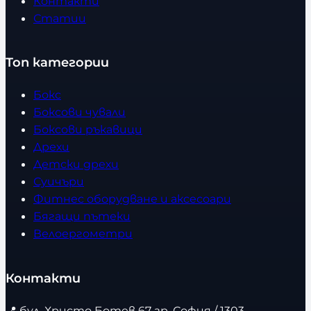
Контакти
Статии
Топ категории
Бокс
Боксови чували
Боксови ръкавици
Дрехи
Детски дрехи
Суичъри
Фитнес оборудване и аксесоари
Бягащи пътеки
Велоергометри
Контакти
📍
бул. Христо Ботев 67 гр. София / 1303