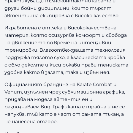
практикуващи пълноконтактно карате и
други бойни дисциплини, които търсят
автентична екипировка с високо качество.
Изработена е от лека и висококачествена
материя, която осигурява комфорт и свобода
на движението по време на интензивни
тренировки. Влагоотвеждащата технология
поддържа тялото сухо, а класическата кройка
с обло деколте и къси ръкави прави тениската
удобна както в залата, така и извън нея.
Официалният брандинг на Karate Combat и
Venum, изпълнен чрез сублимационна графика,
придава на модела автентичен и
разпознаваем вид. Графиката е трайна и не се
напуква, тъй като е част от самата тъкан, а
не нанесена отгоре.