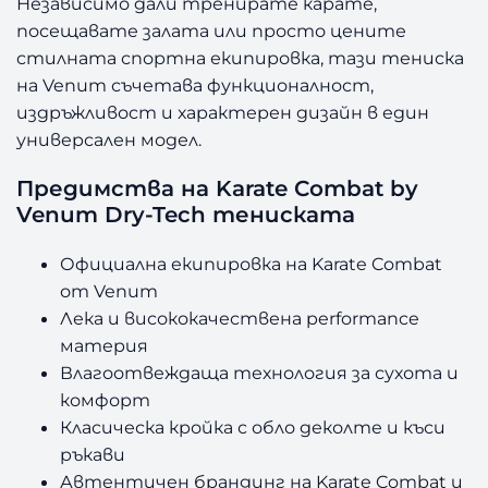
Независимо дали тренирате карате,
посещавате залата или просто цените
стилната спортна екипировка, тази тениска
на Venum съчетава функционалност,
издръжливост и характерен дизайн в един
универсален модел.
Предимства на Karate Combat by
Venum Dry-Tech тениската
Официална екипировка на Karate Combat
от Venum
Лека и висококачествена performance
материя
Влагоотвеждаща технология за сухота и
комфорт
Класическа кройка с обло деколте и къси
ръкави
Автентичен брандинг на Karate Combat и