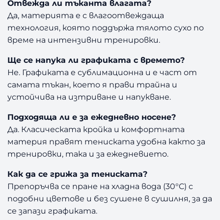
Отвежда ли тъканта влагата?
Да, материята е с влагоотвеждаща
технология, която поддържа тялото сухо по
време на интензивни тренировки.
Ще се напука ли графиката с времето?
Не. Графиката е сублимационна и е част от
самата тъкан, което я прави трайна и
устойчива на изтриване и напукване.
Подходяща ли е за ежедневно носене?
Да. Класическата кройка и комфортната
материя правят тениската удобна както за
тренировки, така и за ежедневието.
Как да се грижа за тениската?
Препоръчва се пране на хладна вода (30°C) с
подобни цветове и без сушене в сушилня, за да
се запази графиката.