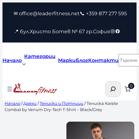
Към
✉ office@leaderfitness.net
📞 +359 877 277 595
съдържанието
Instagram
Faceboo
📍 бул.Христо Ботев № 67 гр.София
Категории
Търсен
Начало
Марки
Блог
Контакти
Търсене
0
Начало
/
Дрехи
/
Тениски и Потници
/ Тениска Karate
Combat by Venum Dry-Tech T-Shirt – Black/Grey