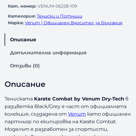
Кат. номер:
VENUM-06228-109
Категория:
Тениски и Потници
Марка:
Venum | Официален Вносител за България
Описание
Допълнителна информация
Отзиви (0)
Описание
Тениската
Karate Combat by Venum Dry-Tech
в
разцветка Black/Grey е част от официалната
колекция, създадена от
Venum
като официален
партньор по екипировка на Karate Combat.
Моделът е разработен за спортисти,