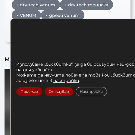
dry-tech venum
dry-tech тениска
VENUM
дрехи venum
Тениска VENUM
Може да харесате също
Използваме „бисквитки“, за да ви осигурим най-до
нашия уебсайт.
Можете да научите повече за това кои „бисквитки
ги изключите в
настройки
.
Приемам
Отказвам
Настройки