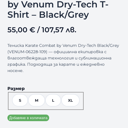
by Venum Dry-Tech T-
Shirt – Black/Grey
55,00
€
/ 107,57 лв.
Тениска Karate Combat by Venum Dry-Tech Black/Grey
(VENUM-06228-109) — официална екипировка с
влагоотвеждаща технология и сублимационна
графика. Подходяща за карате и ежедневно
носене.
Размер
S
M
L
XL
Добавяне в количката