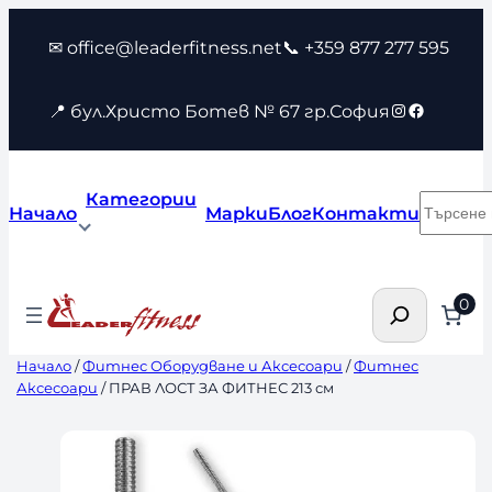
Към
✉ office@leaderfitness.net
📞 +359 877 277 595
съдържанието
Instagram
Faceboo
📍 бул.Христо Ботев № 67 гр.София
Категории
Търсен
Начало
Марки
Блог
Контакти
Търсене
0
Начало
/
Фитнес Оборудване и Аксесоари
/
Фитнес
Аксесоари
/ ПРАВ ЛОСТ ЗА ФИТНЕС 213 см