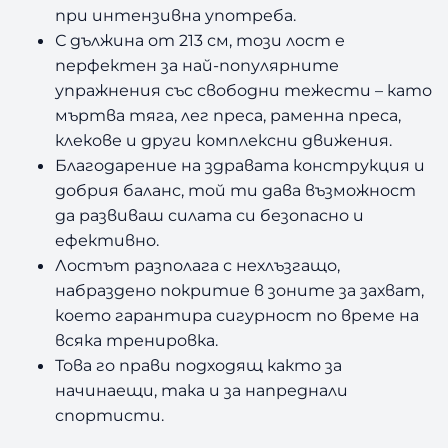
при интензивна употреба.
С дължина от 213 см, този лост е
перфектен за най-популярните
упражнения със свободни тежести – като
мъртва тяга, лег преса, раменна преса,
клекове и други комплексни движения.
Благодарение на здравата конструкция и
добрия баланс, той ти дава възможност
да развиваш силата си безопасно и
ефективно.
Лостът разполага с нехлъзгащо,
набраздено покритие в зоните за захват,
което гарантира сигурност по време на
всяка тренировка.
Това го прави подходящ както за
начинаещи, така и за напреднали
спортисти.