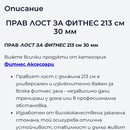
Р
Описание
А
В
Л
ПРАВ ЛОСТ ЗА ФИТНЕС 213 см
О
30 мм
С
Т
ПРАВ
ЛОСТ ЗА ФИТНЕС
213 см 30 мм
З
А
Вижте всички продукти от категория
Ф
Фитнес Аксесоари
.
И
Т
Правият лост с дължина 213 см е
Н
универсален и изключително важен за
Е
всяка фитнес зала – независимо дали
С
2
тренираш у дома или в професионална
1
обстановка.
3
Изработен от висококачествена закалена
с
стомана, той осигурява отлична
м
устойчивост, стабилност и дълъг живот