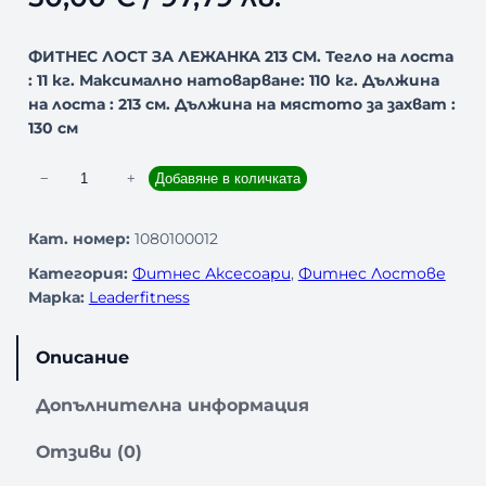
ФИТНЕС ЛОСТ ЗА ЛЕЖАНКА 213 СМ. Тегло на лоста
: 11 кг. Максимално натоварване: 110 кг. Дължина
на лоста : 213 см. Дължина на мястото за захват :
130 см
к
−
+
Добавяне в количката
о
л
Кат. номер:
1080100012
и
Категория:
Фитнес Аксесоари
, 
Фитнес Лостове
ч
Марка:
Leaderfitness
е
с
т
Описание
в
о
Допълнителна информация
з
а
Отзиви (0)
П