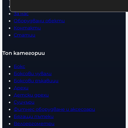
Условия за връщане
За нас
Оборудвани обекти
Контакти
Статии
Топ категории
Бокс
Боксови чували
Боксови ръкавици
Дрехи
Детски дрехи
Суичъри
Фитнес оборудване и аксесоари
Бягащи пътеки
Велоергометри