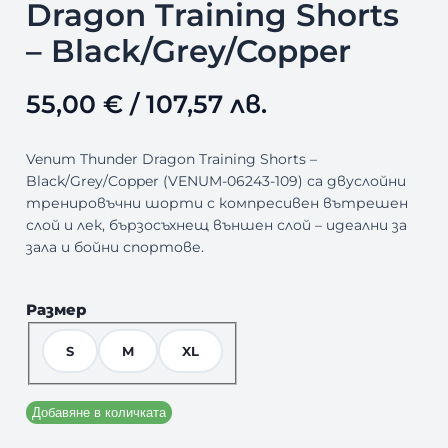
Dragon Training Shorts
– Black/Grey/Copper
55,00
€
/ 107,57 лв.
Venum Thunder Dragon Training Shorts –
Black/Grey/Copper (VENUM-06243-109) са двуслойни
тренировъчни шорти с компресивен вътрешен
слой и лек, бързосъхнещ външен слой – идеални за
зала и бойни спортове.
Размер
S
M
XL
Добавяне в количката