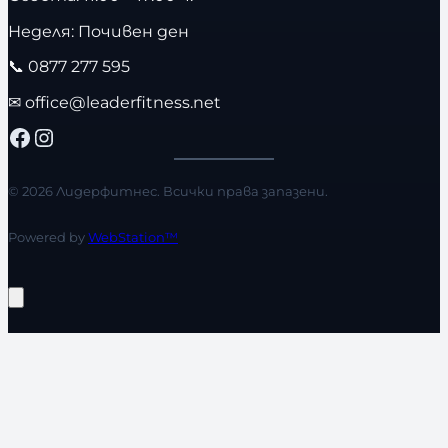
Неделя: Почивен ден
📞
0877 277 595
✉
office@leaderfitness.net
Facebook
Instagram
© 2026 Лидерфитнес. Всички права запазени.
Powered by
WebStation™