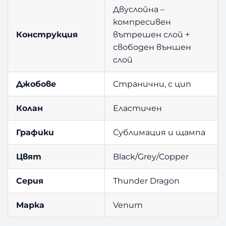
Двуслойна –
компресивен
Конструкция
вътрешен слой +
свободен външен
слой
Джобове
Странични, с цип
Колан
Еластичен
Графики
Сублимация и щампа
Цвят
Black/Grey/Copper
Серия
Thunder Dragon
Марка
Venum