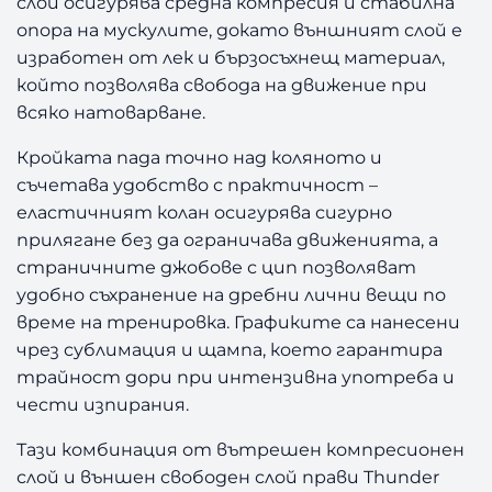
слой осигурява средна компресия и стабилна
опора на мускулите, докато външният слой е
изработен от лек и бързосъхнещ материал,
който позволява свобода на движение при
всяко натоварване.
Кройката пада точно над коляното и
съчетава удобство с практичност –
еластичният колан осигурява сигурно
прилягане без да ограничава движенията, а
страничните джобове с цип позволяват
удобно съхранение на дребни лични вещи по
време на тренировка. Графиките са нанесени
чрез сублимация и щампа, което гарантира
трайност дори при интензивна употреба и
чести изпирания.
Тази комбинация от вътрешен компресионен
слой и външен свободен слой прави Thunder