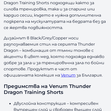
Dragon Training Shorts подходящи както за
силова тренировка, така и за спаринг или
кардио сесии, където е нужна допълнителна
подкрепа на мускулатурата на бедрата без да
се жертва подвижността.
Дизайнът в Black/Grey/Copper носи
разпознаваемия стил на серията Thunder
Dragon – комбинация от тъмни тонове с
акценти в цвят мед, която подхожда еднакво
добре за зала и за тренировъчна зала по бойни
спортове. Продуктът е част от
официалната колекция на
Venum
за България.
Предимства на Venum Thunder
Dragon Training Shorts
Двуслойна конструкция – компресивен
вътрешен слой и свободен външен слой