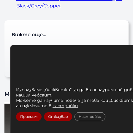
Black/Grey/Copper
Вижте още…
VENUM
дрехи venum
Шорти VENUM
Използваме „бисквитки“, за да ви осигурим най-до
Може да харесате също
нашия уебсайт.
Можете да научите повече за това кои „бисквитки
ги изключите в
настройки
.
Приемам
Отказвам
Настройки