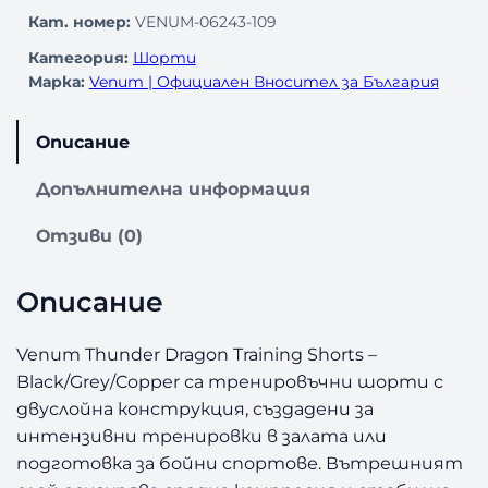
Кат. номер:
VENUM-06243-109
Категория:
Шорти
Марка:
Venum | Официален Вносител за България
Описание
Допълнителна информация
Отзиви (0)
Описание
Venum Thunder Dragon Training Shorts –
Black/Grey/Copper са тренировъчни шорти с
двуслойна конструкция, създадени за
интензивни тренировки в залата или
подготовка за бойни спортове. Вътрешният