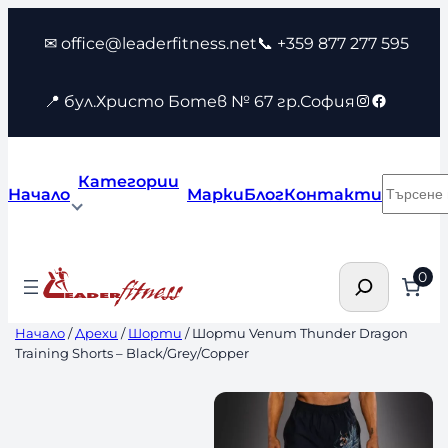
Към
✉ office@leaderfitness.net
📞 +359 877 277 595
съдържанието
Instagram
Faceboo
📍 бул.Христо Ботев № 67 гр.София
Категории
Търсен
Начало
Марки
Блог
Контакти
Търсене
0
Начало
/
Дрехи
/
Шорти
/ Шорти Venum Thunder Dragon
Training Shorts – Black/Grey/Copper