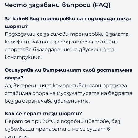
Често задавани въпроси (FAQ)
За какъв вид тренировки са подходящи тези
шорти?
Подходящи са за силови тренировки в залата,
кросфит, както и за подготовка по бойни
спортове благодарение на двуслойната
конструкция.
Осигурява ли вътрешният слой достатъчна
опора?
Да, вътрешният компресивен слой предлага
стабилна опора на мускулатурата на бедрата
без да ограничава движенията.
Как се перат тези шорти?
Перат се при 30°C, с подобни цветове, без
избелващи препарати и не се сушат в
сушилня.