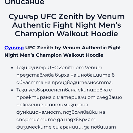
Описание
Суичър UFC Zenith by Venum
Authentic Fight Night Men’s
Champion Walkout Hoodie
Суичър
UFC Zenith by Venum Authentic Fight
Night Men’s Champion Walkout Hoodie
Този суичър UFC Zenith от Venum
представлява върха на иновациите в
областта на производителността.
Тази усъвършенствана екипировка е
проектирана с материали от следващо
поколение и оптимизирана
функционалност, позволявайки на
спортистите да надхвърлят
физическите си граници, да повишат