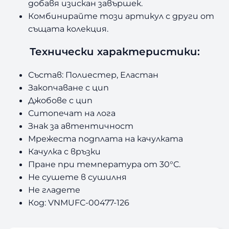
добавя изискан завършек.
Комбинирайте този артикул с други от
същата колекция.
Технически характеристики:
Състав: Полиестер, Еластан
Закопчаване с цип
Джобове с цип
Ситопечат на лога
Знак за автентичност
Мрежеста подплата на качулката
Качулка с връзки
Пране при температура от 30°C.
Не сушете в сушилня
Не гладете
Код: VNMUFC-00477-126