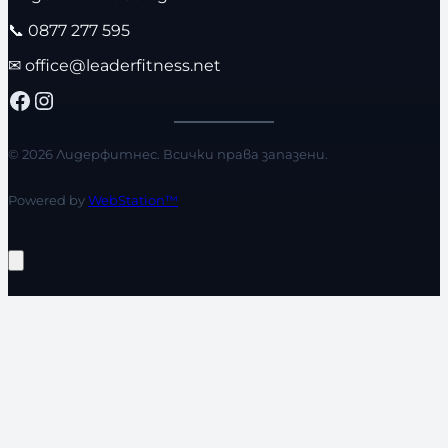
📞
0877 277 595
✉
office@leaderfitness.net
Facebook
Instagram
© 2026 Лидерфитнес. Всички права запазени.
Powered by
WebStation™