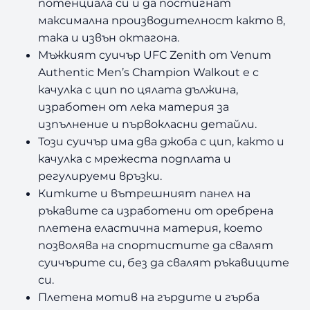
потенциала си и да постигнат
максимална производителност както в,
така и извън октагона.
Мъжкият суичър UFC Zenith от Venum
Authentic Men’s Champion Walkout е с
качулка с цип по цялата дължина,
изработен от лека материя за
изпълнение и първокласни детайли.
Този суичър има два джоба с цип, както и
качулка с мрежеста подплата и
регулируеми връзки.
Китките и вътрешният панел на
ръкавите са изработени от оребрена
плетена еластична материя, което
позволява на спортистите да свалят
суичърите си, без да свалят ръкавиците
си.
Плетена мотив на гърдите и гърба