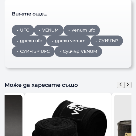
Вижте още…
UFC
VENUM
venum ufc
дрехи ufc
дрехи venum
СУИЧЪР
СУИЧЪР UFC
Суичър VENUM
Може да харесате също