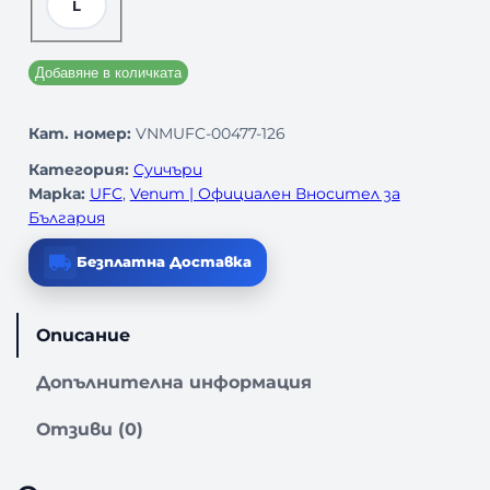
L
Добавяне в количката
Кат. номер:
VNMUFC-00477-126
Категория:
Суичъри
Марка:
UFC
, 
Venum | Официален Вносител за
България
Безплатна Доставка
Описание
Допълнителна информация
Отзиви (0)