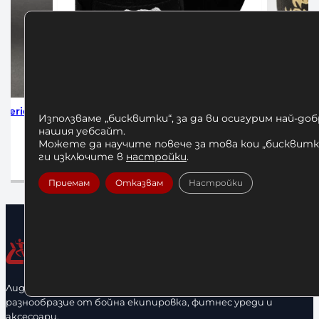
 4м Black
Бинтове за Бокс Venum 4м
Бинтове
Използваме „бисквитки“, за да ви осигурим най-до
Black/Gold
нашия уебсайт.
Можете да научите повече за това кои „бисквитки
12,00
€
/ 23,47 лв.
та
ги изключите в
настройки
.
Добавяне в количката
Приемам
Отказвам
Настройки
Лидерфитнес е водещ вносител и представител на голямо
разнообразие от бойна екипировка, фитнес уреди и
аксесоари.