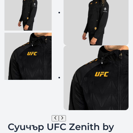
Суичър UFC Zenith by